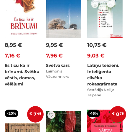
8,95 €
9,95 €
10,75 €
7,16 €
7,96 €
9,03 €
Es ticu ka ir
Svētvakars
Latīņu teicieni.
brīnumi. Svētku
Laimonis
Inteliģenta
Vāczemnieks
vēstis, domas,
cilvēka
vēlējumi
rokasgrāmata
Sastādīja Nellija
Talpāne
-20%
-16%
€
7
48
€
8
78