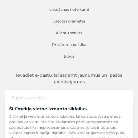
Lietošanas noteikumi
Lietotas grāmatas
Klientu serviss
Privātuma politika
Blogs
Ievadiet e-pastu, lai saņemt jaunumus un īpašos
piedāvājumus
Šī tīmekļa vietne izmanto sīkfailus
E-pasta adrese
Pieteikties
Šī tīmekļa vietne izmanto sīkdatnes, lai uzlabotu jūsu pieredzi,
pārlūkojot vietni. No šīm sīkdatnēm pārlūkprogrammā tiek
saglabātas tikai nepieciešamās sīkdatnes, jo tās ir būtiskas
vietnes pamatfunkciju darbībai. Mēs izmantojam arī trešo pušu