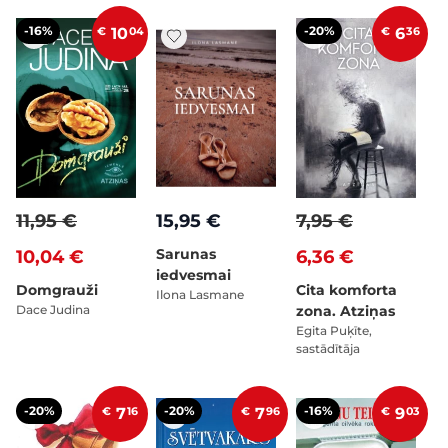
-16%
-20%
€
10
04
€
6
36
11,95 €
15,95 €
7,95 €
Sarunas
10,04 €
6,36 €
iedvesmai
Domgrauži
Cita komforta
Ilona Lasmane
Dace Judina
zona. Atziņas
Egita Puķīte,
sastādītāja
-20%
-20%
-16%
€
7
16
€
7
96
€
9
03