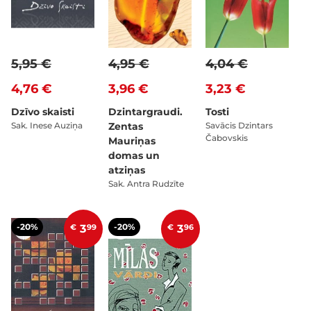
5,95 €
4,95 €
4,04 €
4,76 €
3,96 €
3,23 €
Dzīvo skaisti
Dzintargraudi.
Tosti
Sak. Inese Auziņa
Zentas
Savācis Dzintars
Čabovskis
Mauriņas
domas un
atziņas
Sak. Antra Rudzīte
-20%
-20%
€
3
99
€
3
96