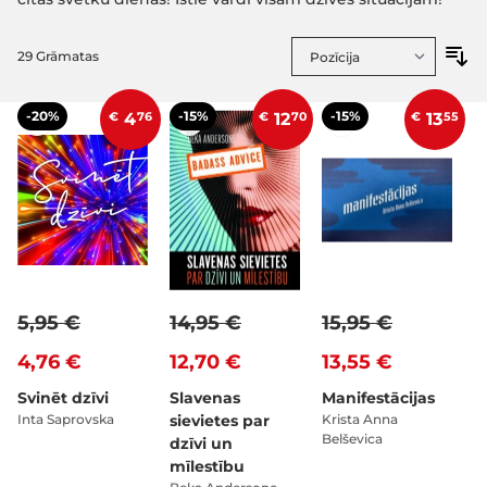
29
Grāmatas
-20%
-15%
-15%
€
4
76
€
12
70
€
13
55
5,95 €
14,95 €
15,95 €
4,76 €
12,70 €
13,55 €
Svinēt dzīvi
Slavenas
Manifestācijas
Inta Saprovska
sievietes par
Krista Anna
Belševica
dzīvi un
mīlestību