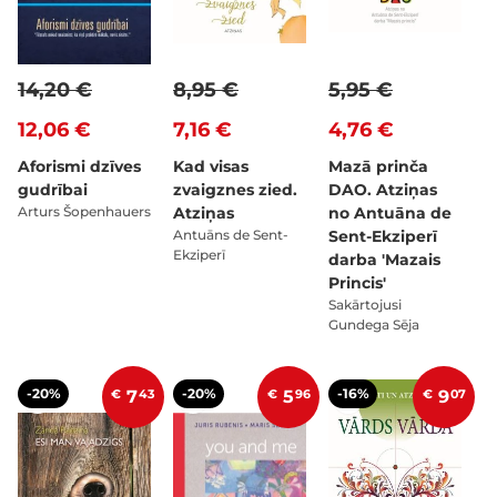
14,20 €
8,95 €
5,95 €
12,06 €
7,16 €
4,76 €
Aforismi dzīves
Kad visas
Mazā prinča
gudrībai
zvaigznes zied.
DAO. Atziņas
Arturs Šopenhauers
Atziņas
no Antuāna de
Antuāns de Sent-
Sent-Ekziperī
Ekziperī
darba 'Mazais
Princis'
Sakārtojusi
Gundega Sēja
-20%
-20%
-16%
€
7
43
€
5
96
€
9
07