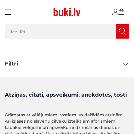
Skip to Content
Filtri
Atziņas, citāti, apsveikumi, anekdotes, tosti
Grāmatas ar vēlējumiem, tostiem un dažādām atziņām.
Arī izlases no slavenu cilvēku izteiktiem aforismiem.
Labākie velējumi un apsveikumi dzimšanas dienās un
citās svētku dienās! Īstie vārdi visām dzīves situācijām!