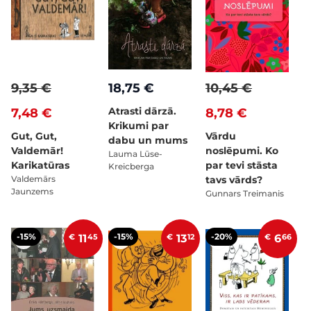
9,35 €
18,75 €
10,45 €
Atrasti dārzā.
7,48 €
8,78 €
Krikumi par
Gut, Gut,
Vārdu
dabu un mums
Valdemār!
noslēpumi. Ko
Lauma Lūse-
Karikatūras
par tevi stāsta
Kreicberga
Valdemārs
tavs vārds?
Jaunzems
Gunnars Treimanis
-15%
-15%
-20%
€
11
45
€
13
12
€
6
66