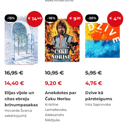
Beka Andersone
-15%
-16%
-20%
€
14
40
€
9
20
€
4
76
16,95 €
10,95 €
5,95 €
14,40 €
9,20 €
4,76 €
Elijas vijole un
Anekdotes par
Dzīve kā
citas ebreju
Čaku Norisu
pārsteigums
brīnumpasakas
Kristīne
Inta Saprovska
Lemeševska,
Hovarda Švarca
Aleksandrs
sakārtojumā
Ņikitjuks