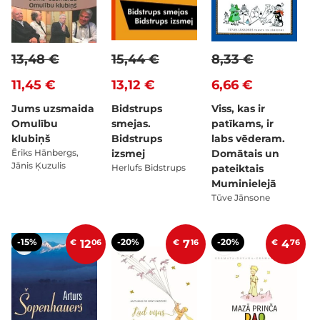
13,48 €
15,44 €
8,33 €
11,45 €
13,12 €
6,66 €
Jums uzsmaida
Bidstrups
Viss, kas ir
Omulību
smejas.
patīkams, ir
klubiņš
Bidstrups
labs vēderam.
Ēriks Hānbergs,
izsmej
Domātais un
Jānis Ķuzulis
Herlufs Bidstrups
pateiktais
Muminielejā
Tūve Jānsone
-15%
-20%
-20%
€
12
06
€
7
16
€
4
76