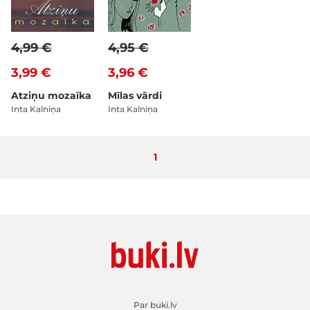
4,99 €
4,95 €
3,99 €
3,96 €
Atziņu mozaīka
Mīlas vārdi
Inta Kalniņa
Inta Kalniņa
Pašlaik lasāt lapu
1
Par buki.lv