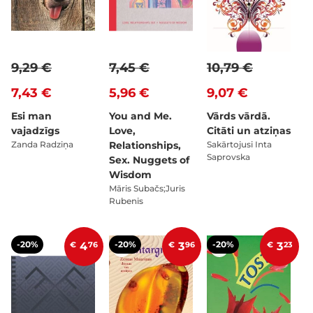
9,29 €
7,45 €
10,79 €
7,43 €
5,96 €
9,07 €
Esi man
You and Me.
Vārds vārdā.
vajadzīgs
Love,
Citāti un atziņas
Zanda Radziņa
Relationships,
Sakārtojusi Inta
Saprovska
Sex. Nuggets of
Wisdom
Māris Subačs;Juris
Rubenis
-20%
-20%
-20%
€
4
76
€
3
96
€
3
23