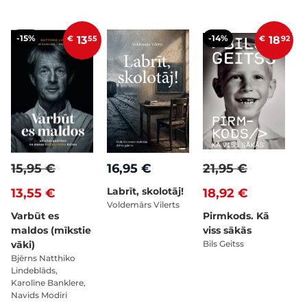
-15%
-14%
€
13
55
€
18
92
15,95 €
16,95 €
21,95 €
Labrīt, skolotāj!
13,55 €
18,92 €
Voldemārs Vilerts
Varbūt es
Pirmkods. Kā
maldos (mīkstie
viss sākās
vāki)
Bils Geitss
Bjērns Natthiko
Lindeblāds,
Karolīne Banklere,
Navids Modiri