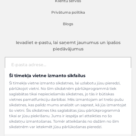
Klientu serviss
Privātuma politika
Blogs
Ievadiet e-pastu, lai saņemt jaunumus un īpašos
piedāvājumus
Šī tīmekļa vietne izmanto sīkfailus
E-pasta adrese
Pieteikties
Šī tīmekļa vietne izmanto sīkdatnes, lai uzlabotu jūsu pieredzi,
pārlūkojot vietni. No šīm sīkdatnēm pārlūkprogrammā tiek
saglabātas tikai nepieciešamās sīkdatnes, jo tās ir būtiskas
vietnes pamatfunkciju darbībai. Mēs izmantojam arī trešo pušu
sīkdatnes, kas palīdz mums analizēt un saprast, kā jūs izmantojat
šo vietni. Šīs sīkdatnes tiks saglabātas jūsu pārlūkprogrammā
tikai ar jūsu piekrišanu. Jums ir iespēja arī atteikties no šo
sīkdatņu izmantošanas. Tomēr atteikšanās no dažām no šīm
sīkdatnēm var ietekmēt jūsu pārlūkošanas pieredzi.