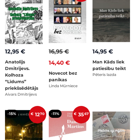
12,95 €
16,95 €
14,95 €
Anatolijs
Man Kāds liek
14,40 €
Dmitrijevs.
patiesību teikt
Novecot bez
Kolhoza
Pēteris lazda
panikas
“Līdums”
Linda Mūrniece
priekšsēdētājs
Aivars Dmitrijevs
-15%
-11%
€
12
70
€
35
67