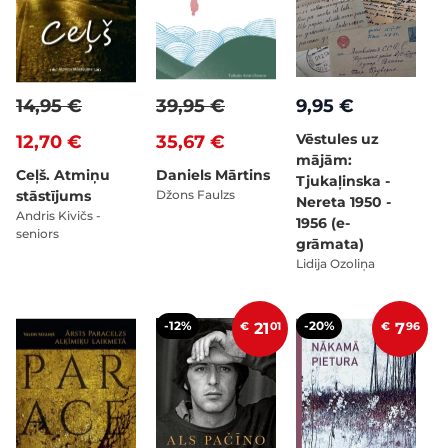
14,95 €
39,95 €
9,95 €
Vēstules uz
12,70 €
35,67 €
mājām:
Ceļš. Atmiņu
Daniels Mārtins
Tjukaļinska -
stāstījums
Džons Faulzs
Nereta 1950 -
Andris Kivičs -
1956 (e-
seniors
grāmata)
Lidija Ozoliņa
-12%
-20%
€
21
01
€
7
96