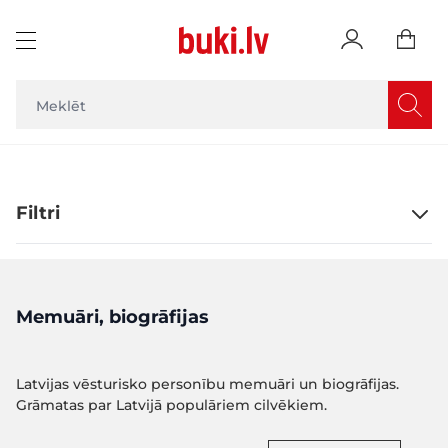
Skip to Content
Filtri
Memuāri, biogrāfijas
Latvijas vēsturisko personību memuāri un biogrāfijas.
Grāmatas par Latvijā populāriem cilvēkiem.