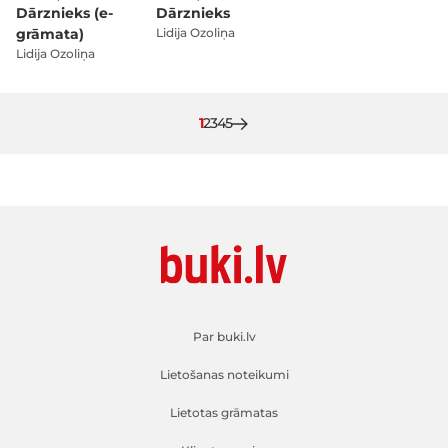
Dārznieks (e-
Dārznieks
grāmata)
Lidija Ozoliņa
Lidija Ozoliņa
Pašlaik lasāt lapu
Lapa
Lapa
Lapa
Lapa
1
2
3
4
5
Par buki.lv
Lietošanas noteikumi
Lietotas grāmatas