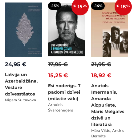
-15%
-14%
€
15
25
€
18
92
24,95 €
17,95 €
21,95 €
Latvija un
15,25 €
18,92 €
Azerbaidžāna.
Esi noderīgs. 7
Anatols
Vēsture
padomi dzīvei
Imermanis,
dzīvesstāstos
(mīkstie vāki)
Amanda
Nigara Sultavova
Arnolds
Aizpuriete,
Švarcenegers
Māris Melgalvs
dzīvē un
literatūrā
Māra Vilde, Andris
Bernāts