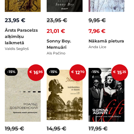
23,95 €
23,95 €
9,95 €
Ārsts Paracelzs
21,01 €
7,96 €
alķīmiķu
Sonny Boy.
Nākamā pietura
laikmetā
Memuāri
Anda Līce
Valdis Segliņš
Als Pačīno
-15%
-15%
-15%
€
16
95
€
12
70
€
15
25
19,95 €
14,95 €
17,95 €