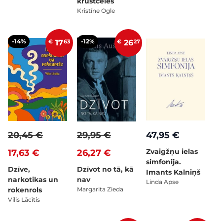
krustcelēs
Kristīne Ogle
-14%
-12%
€
17
63
€
26
27
20,45 €
29,95 €
47,95 €
Zvaigžņu ielas
17,63 €
26,27 €
simfonija.
Dzīve,
Dzīvot no tā, kā
Imants Kalniņš
narkotikas un
nav
Linda Apse
rokenrols
Margarita Zieda
Vilis Lācītis