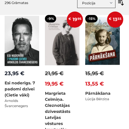
296
Grāmatas
-9%
-15%
€
19
95
€
13
55
23,95 €
21,95 €
15,95 €
Esi noderīgs. 7
19,95 €
13,55 €
padomi dzīvei
Margrieta
Pārnākšana
(Cietie vāki)
Celmiņa.
Lūcija Bērziņa
Arnolds
Gleznotājas
Švarcenegers
dzīvesstāsts
Latvijas
vēstures