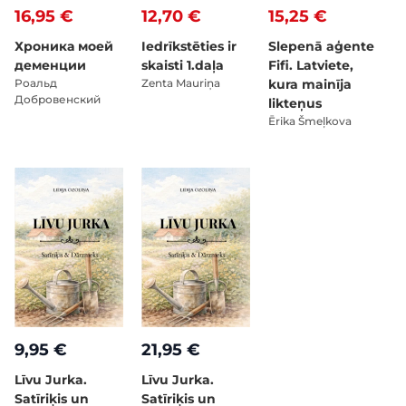
16,95 €
12,70 €
15,25 €
Хроника моей
Iedrīkstēties ir
Slepenā aģente
деменции
skaisti 1.daļa
Fifi. Latviete,
Pоальд
Zenta Mauriņa
kura mainīja
Добровенский
likteņus
Ērika Šmeļkova
9,95 €
21,95 €
Līvu Jurka.
Līvu Jurka.
Satīriķis un
Satīriķis un