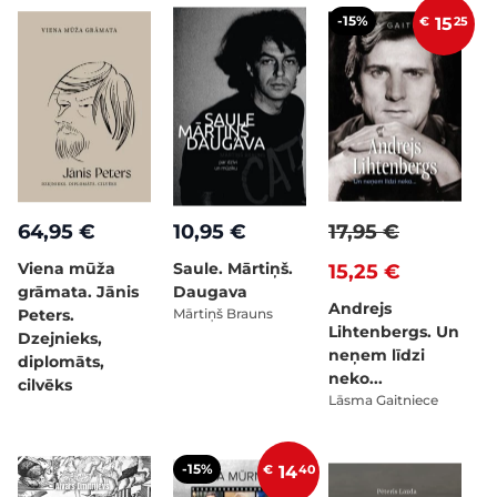
-15%
€
15
25
64,95 €
10,95 €
17,95 €
Viena mūža
Saule. Mārtiņš.
15,25 €
grāmata. Jānis
Daugava
Andrejs
Peters.
Mārtiņš Brauns
Lihtenbergs. Un
Dzejnieks,
neņem līdzi
diplomāts,
neko...
cilvēks
Lāsma Gaitniece
-15%
€
14
40