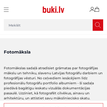
Skip to Content
Fotomāksla
Fotomākslas sadaļā atradīsiet grāmatas par fotogrāfijas
mākslu un tehniku, slavenu Latvijas fotogrāfu darbiem un
fotogrāfijas vēsturi. No ceļvediem iesācējiem līdz
profesionālu fotogrāfu portfolio albumiem - šī sadaļa
piedāvā bagātīgu ieskatu vizuālās dokumentācijas
pasaulē. Uzziniet, kā fotografēt cilvēkus, ainavu un
arhitektūru, un attīstiet savu māksliniecisko skatu.