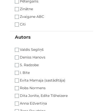
Pētergailis
Zinātne
Zvaigzne ABC
Citi
Autors
filter
Valdis Segliņš
Deniss Hanovs
S. Radzobe
I. Bite
Evita Mamaja (sastādītāja)
Robs Normens
Dita Jonīte, Edīte Tišheizere
Anna Eižvertiņa