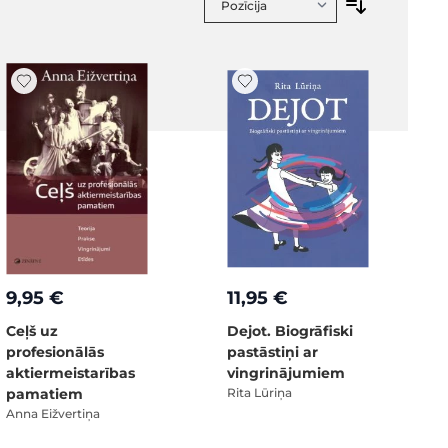
9,95 €
11,95 €
Ceļš uz
Dejot. Biogrāfiski
profesionālās
pastāstiņi ar
aktiermeistarības
vingrinājumiem
pamatiem
Rita Lūriņa
Anna Eižvertiņa