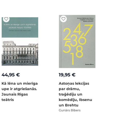
44,95 €
19,95 €
Kā lēna un mierīga
Astoņas lekcijas
upe ir atgriešanās.
par drāmu,
Jaunais Rīgas
traģēdiju un
teātris
komēdiju, Ibsenu
un Brehtu
Gunārs Bībers