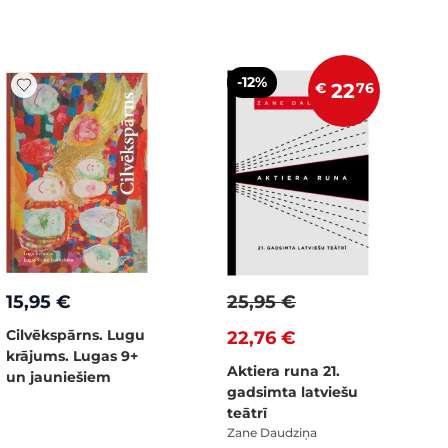
-12%
€
22
76
15,95 €
25,95 €
Cilvēkspārns. Lugu
22,76 €
krājums. Lugas 9+
Aktiera runa 21.
un jauniešiem
gadsimta latviešu
teātrī
Zane Daudziņa