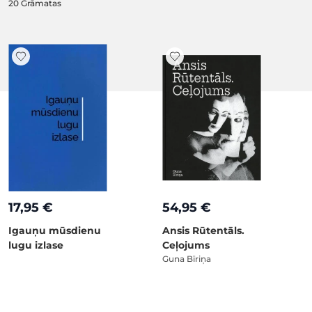
20
Grāmatas
17,95 €
54,95 €
Igauņu mūsdienu
Ansis Rūtentāls.
lugu izlase
Ceļojums
Guna Bīriņa