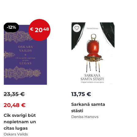
-12%
€
20
48
23,35 €
13,75 €
Sarkanā samta
20,48 €
stāsti
Cik svarīgi būt
Deniss Hanovs
nopietnam un
citas lugas
Oskars Vailds