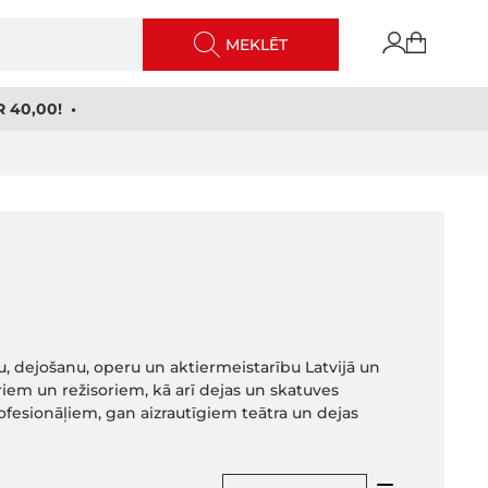
MEKLĒT
 40,00! •
u, dejošanu, operu un aktiermeistarību Latvijā un
ieriem un režisoriem, kā arī dejas un skatuves
ofesionāļiem, gan aizrautīgiem teātra un dejas