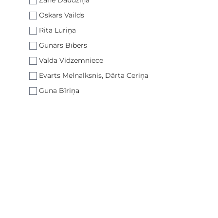
Zane Daudziņa
Oskars Vailds
Rita Lūriņa
Gunārs Bībers
Valda Vidzemniece
Evarts Melnalksnis, Dārta Ceriņa
Guna Bīriņa