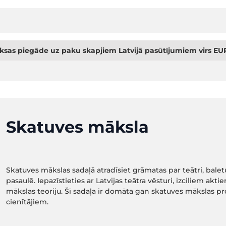
sas piegāde uz paku skapjiem Latvijā pasūtījumiem virs EUR
Skatuves māksla
Skatuves mākslas sadaļā atradīsiet grāmatas par teātri, balet
pasaulē. Iepazīstieties ar Latvijas teātra vēsturi, izciliem akt
mākslas teoriju. Šī sadaļa ir domāta gan skatuves mākslas pr
cienītājiem.