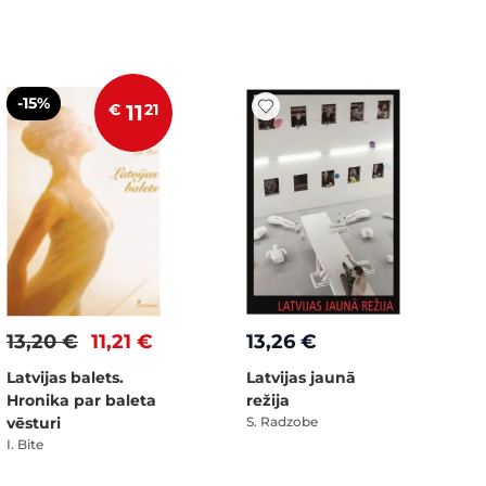
-15%
€
11
21
13,20 €
11,21 €
13,26 €
Latvijas balets.
Latvijas jaunā
Hronika par baleta
režija
vēsturi
S. Radzobe
I. Bite