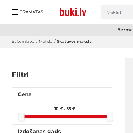
Skip to Content
GRĀMATAS
• Bezmak
Sākumlapa
/
Māksla
/
Skatuves māksla
Filtri
Cena
filter
10 €
55 €
-
Izdošanas gads