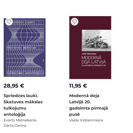
28,95 €
11,95 €
Spriedzes lauki.
Modernā deja
Skatuves mākslas
Latvijā 20.
tulkojumu
gadsimta pirmajā
antoloģija
pusē
Evarts Melnalksnis,
Valda Vidzemniece
Dārta Ceriņa