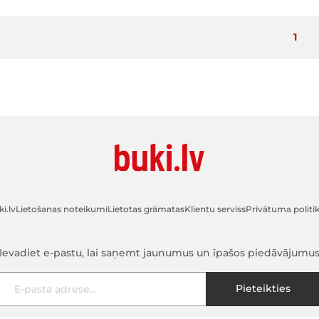
Pašla
1
i.lv
Lietošanas noteikumi
Lietotas grāmatas
Klientu serviss
Privātuma politi
Ievadiet e-pastu, lai saņemt jaunumus un īpašos piedāvājumu
E-pasta adrese
Pieteikties