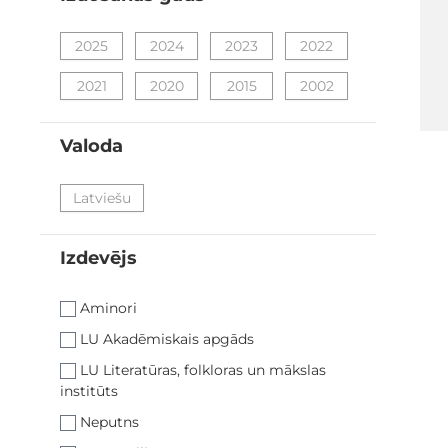
filter
2025
2024
2023
2022
2021
2020
2015
2002
Valoda
filter
Latviešu
Izdevējs
filter
Aminori
LU Akadēmiskais apgāds
LU Literatūras, folkloras un mākslas
institūts
Neputns