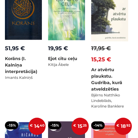
51,95 €
19,95 €
17,95 €
Korāns (I.
Ejot citu ceļu
15,25 €
Kalniņa
Kitija Ābele
Ar atvērtu
interpretācija)
plaukstu.
Imants Kalniņš
Gudrība, kurā
atveldzēties
Bjērns Natthiko
Lindeblāds,
Karolīne Banklere
-15%
-15%
-14%
€
14
40
€
15
25
€
18
92