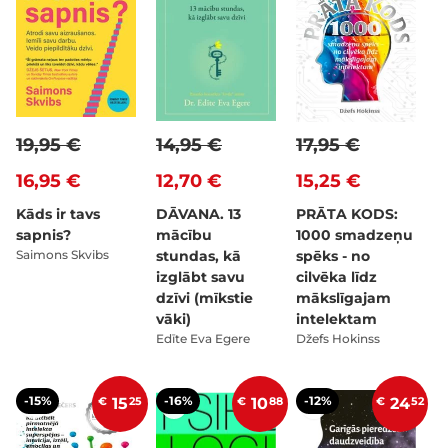
19,95 €
14,95 €
17,95 €
16,95 €
12,70 €
15,25 €
Kāds ir tavs
DĀVANA. 13
PRĀTA KODS:
sapnis?
mācību
1000 smadzeņu
Saimons Skvibs
stundas, kā
spēks - no
izglābt savu
cilvēka līdz
dzīvi (mīkstie
mākslīgajam
vāki)
intelektam
Edīte Eva Egere
Džefs Hokinss
-15%
-16%
-12%
€
15
25
€
10
88
€
24
52