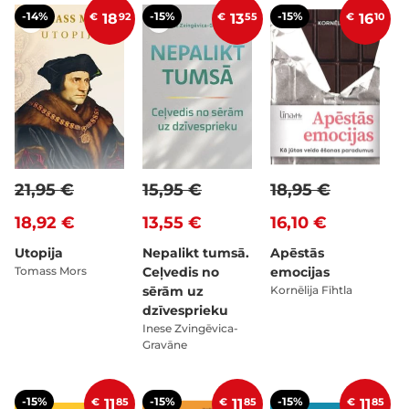
-14%
-15%
-15%
€
18
92
€
13
55
€
16
10
21,95 €
15,95 €
18,95 €
18,92 €
13,55 €
16,10 €
Utopija
Nepalikt tumsā.
Apēstās
Tomass Mors
Ceļvedis no
emocijas
sērām uz
Kornēlija Fīhtla
dzīvesprieku
Inese Zvingēvica-
Gravāne
-15%
-15%
-15%
€
11
85
€
11
85
€
11
85