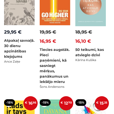
29,95 €
19,95 €
18,95 €
Atpakaļ savvaļā.
16,95 €
16,10 €
30 dienu
Tiecies augstāk.
50 teikumi, kas
apzinātības
Pieci
atvieglo dzīvi
klejojums
paņēmieni, kā
Kārina Kušika
Ance Zaķe
sasniegt
mērķus,
panākumus un
iekšējo mieru
Šons Andersons
-15%
-15%
-15%
€
16
95
€
12
70
€
15
25