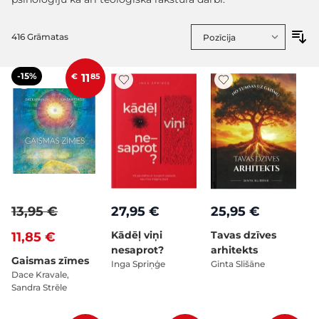
416
Grāmatas
-15%
€
11
85
13,95 €
27,95 €
25,95 €
Kādēļ viņi
Tavas dzīves
11,85 €
nesaprot?
arhitekts
Gaismas zīmes
Inga Spriņģe
Ginta Slišāne
Dace Kravale,
Sandra Strēle