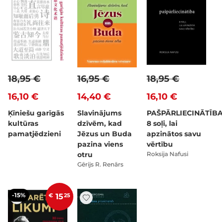
18,95 €
16,95 €
18,95 €
16,10 €
14,40 €
16,10 €
Ķīniešu garīgās
Slavinājums
PAŠPĀRLIECINĀTĪBA
kultūras
dzīvēm, kad
8 soļi, lai
pamatjēdzieni
Jēzus un Buda
apzinātos savu
pazina viens
vērtību
otru
Roksija Nafusi
Gērijs R. Renārs
-15%
€
15
25