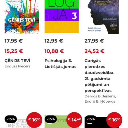
17,95 €
12,95 €
27,95 €
15,25 €
10,88 €
24,52 €
ĢĒNIJS TEVĪ
Psiholoģija 3.
Garīgās
Enguss Flečers
Lietišķās jomas
pieredzes
daudzveidība.
21. gadsimta
pētījumi un
perspektīvas
Deivids B. Jeidens,
Endrū B. Ņūbergs
-15%
-15%
-15%
€
16
10
€
14
40
€
16
10