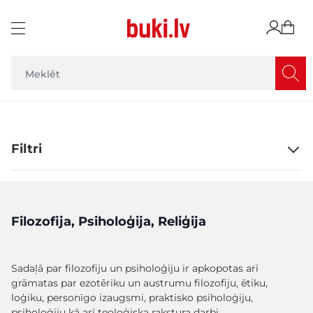
Skip to Content
Filtri
Filozofija, Psiholoģija, Reliģija
Sadaļā par filozofiju un psiholoģiju ir apkopotas arī
grāmatas par ezotēriku un austrumu filozofiju, ētiku,
loģiku, personīgo izaugsmi, praktisko psiholoģiju,
psiholoģiju kā arī teoloģiska rakstura darbi.