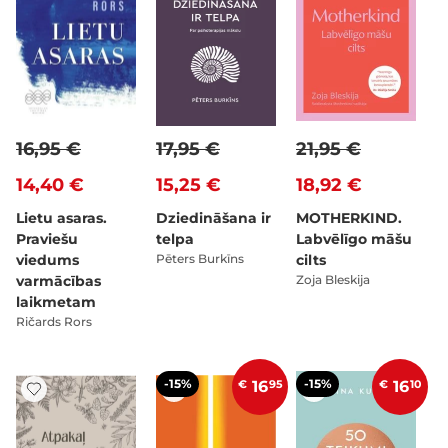
16,95 €
17,95 €
21,95 €
14,40 €
15,25 €
18,92 €
Lietu asaras.
Dziedināšana ir
MOTHERKIND.
Praviešu
telpa
Labvēlīgo māšu
viedums
Pēters Burkīns
cilts
varmācības
Zoja Bleskija
laikmetam
Ričards Rors
-15%
-15%
€
16
95
€
16
10