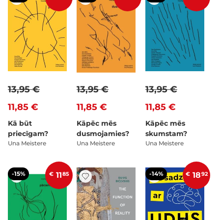
13,95 €
13,95 €
13,95 €
11,85 €
11,85 €
11,85 €
Kā būt
Kāpēc mēs
Kāpēc mēs
priecīgam?
dusmojamies?
skumstam?
Una Meistere
Una Meistere
Una Meistere
-15%
-14%
€
11
85
€
18
92