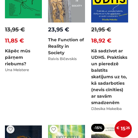
13,95 €
23,95 €
21,95 €
The Function of
11,85 €
18,92 €
Reality in
Kāpēc mūs
Kā sadzīvot ar
Society
pārņem
UDHS. Praktisks
Raivis Bičevskis
riebums?
un pieredzē
Una Meistere
balstīts
skatījums uz to,
kā sadarboties
(nevis cīnīties)
ar savām
smadzenēm
Džesika Makeiba
-15%
€
15
25