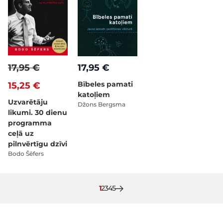
17,95 €
17,95 €
Bībeles pamati
15,25 €
katoļiem
Uzvarētāju
Džons Bergsma
likumi. 30 dienu
programma
ceļā uz
pilnvērtīgu dzīvi
Bodo Šēfers
Pašlaik lasāt lapu
Lapa
Lapa
Lapa
Lapa
1
2
3
4
5