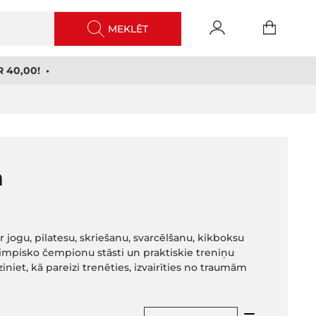
MEKLĒT
 40,00! •
a
 jogu, pilatesu, skriešanu, svarcēlšanu, kikboksu
limpisko čempionu stāsti un praktiskie treniņu
niet, kā pareizi trenēties, izvairīties no traumām