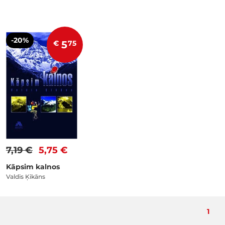
-20%
€
5
75
7,19 €
5,75 €
Kāpsim kalnos
Valdis Ķikāns
Pašla
1