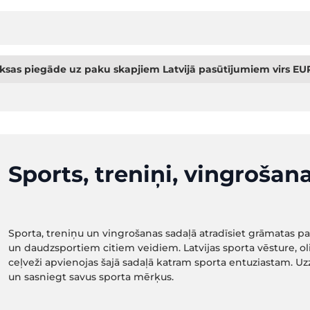
sas piegāde uz paku skapjiem Latvijā pasūtījumiem virs EUR
Sports, treniņi, vingrošan
Sporta, treniņu un vingrošanas sadaļā atradīsiet grāmatas par
un daudzsportiem citiem veidiem. Latvijas sporta vēsture, o
ceļveži apvienojas šajā sadaļā katram sporta entuziastam. Uzzi
un sasniegt savus sporta mērķus.