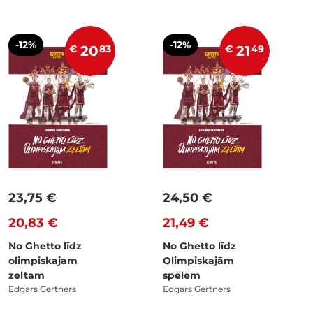
-12%
-12%
€
20
83
€
21
49
23,75 €
24,50 €
20,83 €
21,49 €
No Ghetto līdz
No Ghetto līdz
olimpiskajam
Olimpiskajām
zeltam
spēlēm
Edgars Gertners
Edgars Gertners