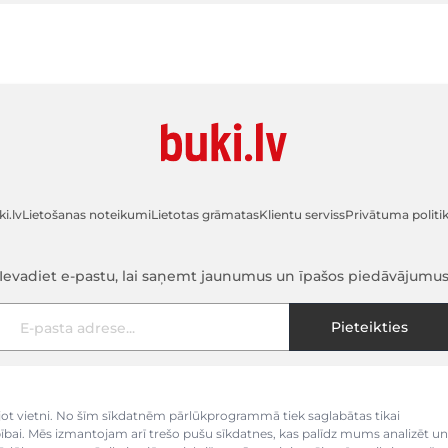
i.lv
Lietošanas noteikumi
Lietotas grāmatas
Klientu serviss
Privātuma politi
Ievadiet e-pastu, lai saņemt jaunumus un īpašos piedāvājumu
E-pasta adrese
Pieteikties
kojot vietni. No šīm sīkdatnēm pārlūkprogrammā tiek saglabātas tikai
bībai. Mēs izmantojam arī trešo pušu sīkdatnes, kas palīdz mums analizēt un