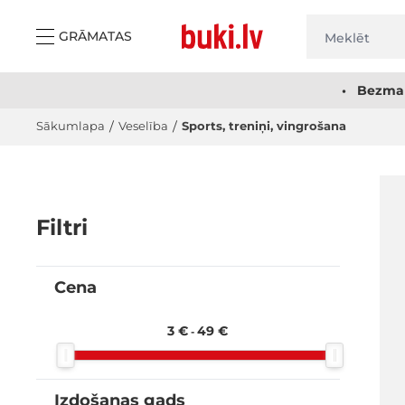
Skip to Content
GRĀMATAS
• Bezmak
Sākumlapa
/
Veselība
/
Sports, treniņi, vingrošana
Filtri
Cena
filter
3 €
49 €
-
Izdošanas gads