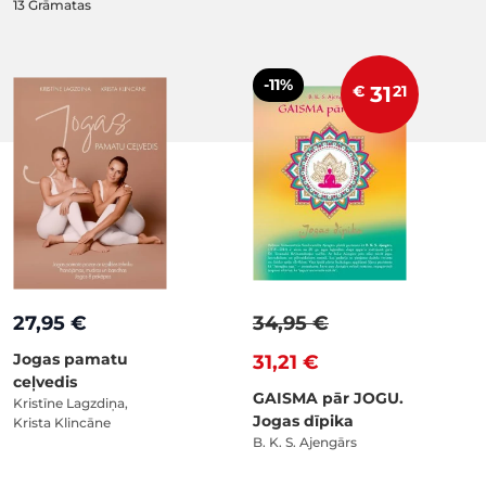
13
Grāmatas
-11%
€
31
21
27,95 €
34,95 €
Jogas pamatu
31,21 €
ceļvedis
GAISMA pār JOGU.
Kristīne Lagzdiņa,
Jogas dīpika
Krista Klincāne
B. K. S. Ajengārs