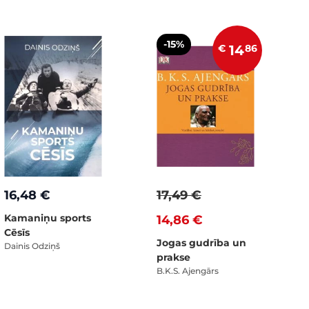
-15%
€
14
86
16,48 €
17,49 €
Kamaniņu sports
14,86 €
Cēsīs
Jogas gudrība un
Dainis Odziņš
prakse
B.K.S. Ajengārs