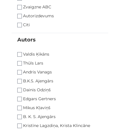
Zvaigzne ABC
Autorizdevums
Citi
Autors
filter
Valdis Ķikāns
Thūls Lars
Andris Vanags
B.K.S. Ajengārs
Dainis Odziņš
Edgars Gertners
Mikus Kļaviņš
B. K. S. Ajengārs
Kristīne Lagzdiņa, Krista Klincāne