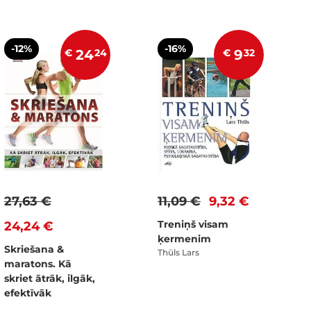
-12%
-16%
€
24
24
€
9
32
27,63 €
11,09 €
9,32 €
Treniņš visam
24,24 €
ķermenim
Skriešana &
Thūls Lars
maratons. Kā
skriet ātrāk, ilgāk,
efektīvāk