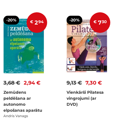
-20%
-20%
€
2
94
€
7
30
3,68 €
2,94 €
9,13 €
7,30 €
Zemūdens
Vienkārši Pilatesa
peldēšana ar
vingrojumi (ar
autonomo
DVD)
elpošanas aparātu
Andris Vanags