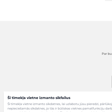
Par buk
Šī tīmekļa vietne izmanto sīkfailus
Šī tīmekļa vietne izmanto sīkdatnes, lai uzlabotu jūsu pieredzi, pārlū
nepieciešamās sīkdatnes, jo tās ir būtiskas vietnes pamatfunkciju dar