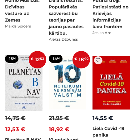
Homo Musicus.
Lielais restarts.
Putina troļļi.
Dzīvības
Populārākās
Patiesi stāsti no
vēsture uz
sazvērestību
Krievijas
Zemes
teorijas par
informācijas
Maikls Spicers
jauno pasaules
kara frontēm
kārtību.
Jesika Aro
Alekss Džounss
-15%
-14%
€
12
53
€
18
92
14,75 €
21,95 €
14,55 €
Lielā Covid -19
12,53 €
18,92 €
panika
Planētas B NAV
10 noteikumi