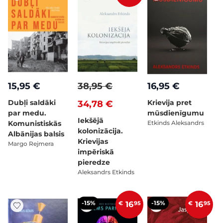
15,95 €
38,95 €
16,95 €
Dubļi saldāki
Krievija pret
34,78 €
par medu.
mūsdienīgumu
Iekšējā
Komunistiskās
Etkinds Aleksandrs
kolonizācija.
Albānijas balsis
Krievijas
Margo Rejmera
impēriskā
pieredze
Aleksandrs Etkinds
-15%
-15%
€
16
95
€
16
95