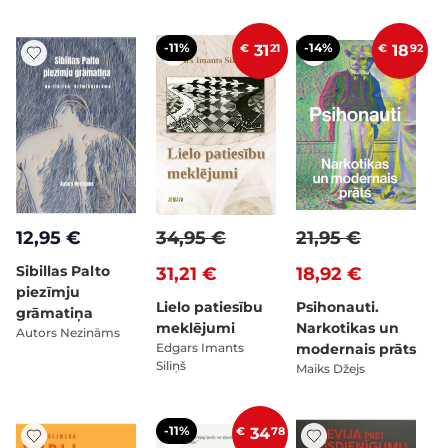
-11%
-14%
€
31
21
€
18
92
12,95 €
34,95 €
21,95 €
Sibillas Palto
31,21 €
18,92 €
piezīmju
Lielo patiesību
Psihonauti.
grāmatiņa
meklējumi
Narkotikas un
Autors Nezināms
Edgars Imants
modernais prāts
Siliņš
Maiks Džejs
-11%
€
34
78