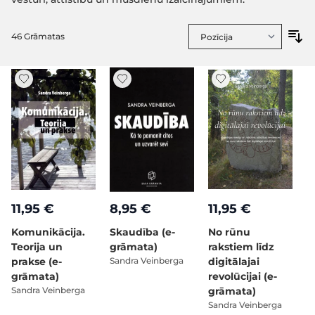
46
Grāmatas
11,95 €
8,95 €
11,95 €
Komunikācija.
Skaudība (e-
No rūnu
Teorija un
grāmata)
rakstiem līdz
prakse (e-
Sandra Veinberga
digitālajai
grāmata)
revolūcijai (e-
Sandra Veinberga
grāmata)
Sandra Veinberga