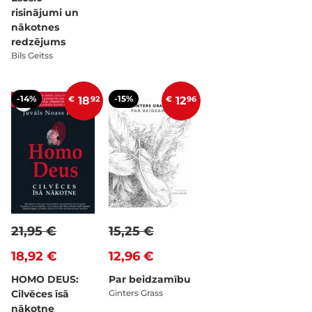
risinājumi un
nākotnes
redzējums
Bils Geitss
-14%
-15%
€
18
92
€
12
96
21,95 €
15,25 €
18,92 €
12,96 €
HOMO DEUS:
Par beidzamību
Cilvēces īsā
Ginters Grass
nākotne