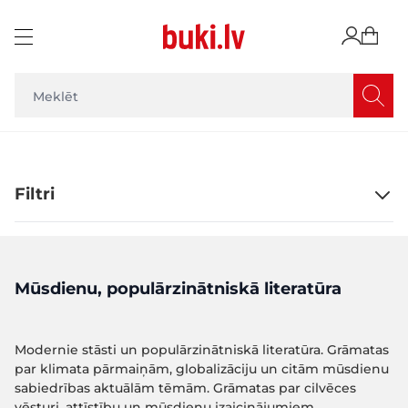
Skip to Content
Filtri
Mūsdienu, populārzinātniskā literatūra
Modernie stāsti un populārzinātniskā literatūra. Grāmatas
par klimata pārmaiņām, globalizāciju un citām mūsdienu
sabiedrības aktuālām tēmām. Grāmatas par cilvēces
vēsturi, attīstību un mūsdienu izaicinājumiem.