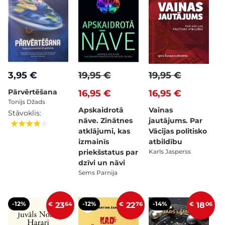
3,95 €
19,95 €
19,95 €
Pārvērtēšana
16,95 €
16,95 €
Tonijs Džads
Apskaidrotā
Vainas
Stāvoklis:
nāve. Zinātnes
jautājums. Par
atklājumi, kas
Vācijas politisko
izmainīs
atbildību
priekšstatus par
Karls Jasperss
dzīvi un nāvi
Sems Parnija
-12%
-12%
-14%
€
23
64
€
22
76
€
18
06