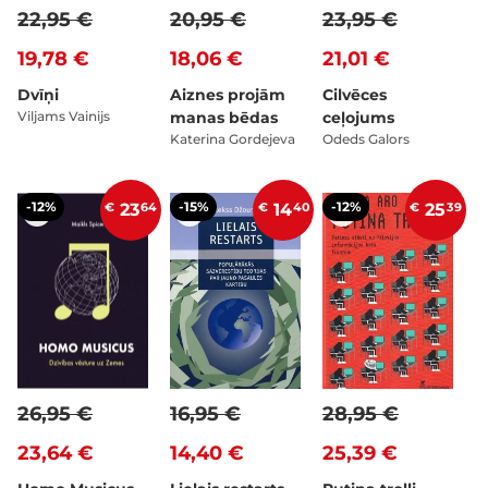
22,95 €
20,95 €
23,95 €
19,78 €
18,06 €
21,01 €
Dvīņi
Aiznes projām
Cilvēces
Viljams Vainijs
manas bēdas
ceļojums
Katerina Gordejeva
Odeds Galors
-12%
-15%
-12%
€
23
64
€
14
40
€
25
39
26,95 €
16,95 €
28,95 €
23,64 €
14,40 €
25,39 €