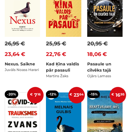
26,95 €
25,95 €
20,95 €
23,64 €
22,76 €
18,06 €
Nexus. Saikne
Kad Ķīna valdīs
Pasaule un
Juvāls Noass Harari
pār pasauli
cilvēks tajā
Martins Žaks
Ojārs Lamass
-20%
-12%
-15%
€
7
16
€
23
64
€
16
95