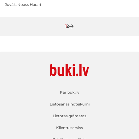
Juvāls Noass Harari
Pašlaik lasāt lapu
Lapa
1
2
Par buki.lv
Lietošanas noteikumi
Lietotas grāmatas
Klientu serviss