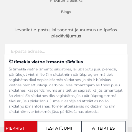
Privātuma politika
Blogs
Ievadiet e-pastu, lai saņemt jaunumus un īpašos
piedāvājumus
Šī tīmekļa vietne izmanto sīkfailus
E-pasta adrese
Pieteikties
Šī tīmekļa vietne izmanto sīkdatnes, lai uzlabotu jūsu pieredzi,
pārlūkojot vietni. No šīm sīkdatnēm pārlūkprogrammā tiek
saglabātas tikai nepieciešamās sīkdatnes, jo tās ir būtiskas
vietnes pamatfunkciju darbībai. Mēs izmantojam arī trešo pušu
sīkdatnes, kas palīdz mums analizēt un saprast, kā jūs izmantojat
šo vietni. Šīs sīkdatnes tiks saglabātas jūsu pārlūkprogrammā
tikai ar jūsu piekrišanu. Jums ir iespēja arī atteikties no šo
sīkdatņu izmantošanas. Tomēr atteikšanās no dažām no šīm
sīkdatnēm var ietekmēt jūsu pārlūkošanas pieredzi.
PIEKRIST
IESTATĪJUMI
ATTEIKTIES
Copyright ©2024 SIA Grāmatu veikals. Visas tiesības aizsargātas.