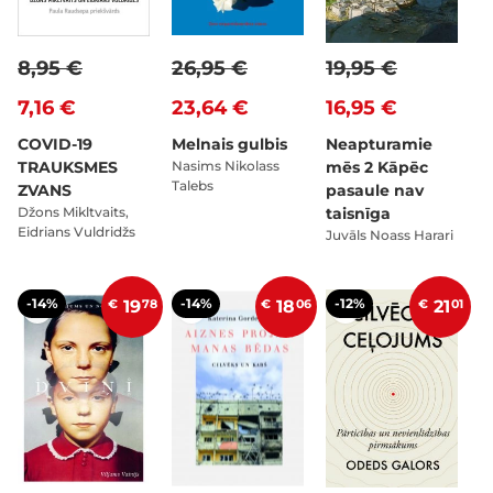
8,95 €
26,95 €
19,95 €
7,16 €
23,64 €
16,95 €
COVID-19
Melnais gulbis
Neapturamie
TRAUKSMES
Nasims Nikolass
mēs 2 Kāpēc
Talebs
ZVANS
pasaule nav
Džons Mikltvaits,
taisnīga
Eidrians Vuldridžs
Juvāls Noass Harari
-14%
-14%
-12%
€
19
78
€
18
06
€
21
01