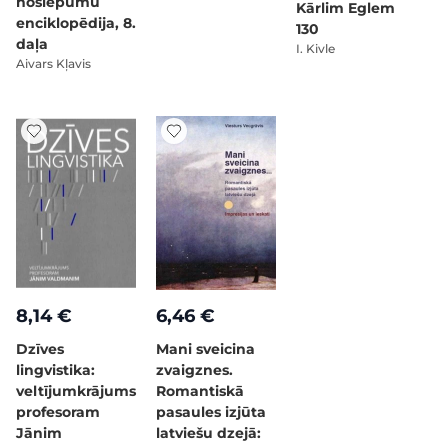
noslēpumu
Kārlim Eglem
enciklopēdija, 8.
130
daļa
I. Kivle
Aivars Kļavis
8,14 €
6,46 €
Dzīves
Mani sveicina
lingvistika:
zvaigznes.
veltījumkrājums
Romantiskā
profesoram
pasaules izjūta
Jānim
latviešu dzejā: