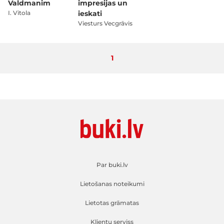
Valdmanim
impresijas un
I. Vītola
ieskati
Viesturs Vecgrāvis
Pašlaik lasāt lapu
1
Par buki.lv
Lietošanas noteikumi
Lietotas grāmatas
Klientu serviss