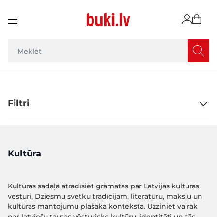
Skip to Content
Filtri
Kultūra
Kultūras sadaļā atradīsiet grāmatas par Latvijas kultūras
vēsturi, Dziesmu svētku tradīcijām, literatūru, mākslu un
kultūras mantojumu plašākā kontekstā. Uzziniet vairāk
par latviešu tautas vēsturisko kultūru, identitāti un tās