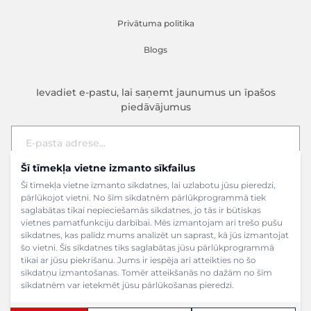
Privātuma politika
Blogs
Ievadiet e-pastu, lai saņemt jaunumus un īpašos
piedāvājumus
Šī tīmekļa vietne izmanto sīkfailus
E-pasta adrese
Pieteikties
Šī tīmekļa vietne izmanto sīkdatnes, lai uzlabotu jūsu pieredzi,
pārlūkojot vietni. No šīm sīkdatnēm pārlūkprogrammā tiek
saglabātas tikai nepieciešamās sīkdatnes, jo tās ir būtiskas
vietnes pamatfunkciju darbībai. Mēs izmantojam arī trešo pušu
sīkdatnes, kas palīdz mums analizēt un saprast, kā jūs izmantojat
šo vietni. Šīs sīkdatnes tiks saglabātas jūsu pārlūkprogrammā
tikai ar jūsu piekrišanu. Jums ir iespēja arī atteikties no šo
sīkdatņu izmantošanas. Tomēr atteikšanās no dažām no šīm
sīkdatnēm var ietekmēt jūsu pārlūkošanas pieredzi.