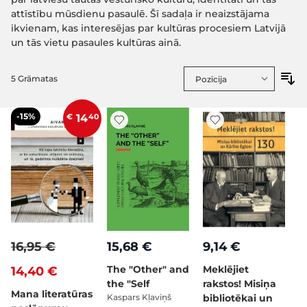
attīstību mūsdienu pasaulē. Šī sadaļa ir neaizstājama
ikvienam, kas interesējas par kultūras procesiem Latvijā
un tās vietu pasaules kultūras ainā.
5
Grāmatas
-15%
€
14
40
16,95 €
15,68 €
9,14 €
The "Other" and
Meklējiet
14,40 €
the "Self
rakstos! Misiņa
Mana literatūras
Kaspars Kļaviņš
bibliotēkai un