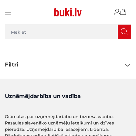
Skip to Content
Filtri
Uzņēmējdarbība un vadība
Grāmatas par uzņēmējdarbību un biznesa vadību.
Pasaules slavenāko uzņēmēju ieteikumi un dzīves
pieredze. Uzņēmējdarbība iesācējiem. Līderība.
Pārdošanas vadība, lietišķā etiķete un panākumu