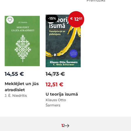
Premuziks
-15%
€
12
51
14,55 €
14,73 €
Meklējiet un jūs
12,51 €
atradīsiet
U teorija īsumā
J. Ē. Niedrītis
Klauss Otto
Šarmers
Pašlaik lasāt lapu
Lapa
1
2