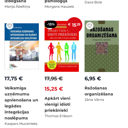
izdegšana
psiholoģija
Dace Bole
Marija Ābeltiņa
Morgans Hauzels
-15%
€
15
25
17,75 €
17,95 €
6,95 €
Veiksmīga
Ražošanas
15,25 €
uzņēmumu
organizēšana
Apkārt vieni
apvienošana un
Jānis Vārna
vienīgi idioti
iegādes
priekšnieki
integrācijas
Thomas Erikson
noslēpums
Kaspars Mucenieks