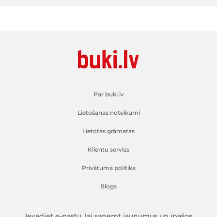
Par buki.lv
Lietošanas noteikumi
Lietotas grāmatas
Klientu serviss
Privātuma politika
Blogs
Ievadiet e-pastu, lai saņemt jaunumus un īpašos