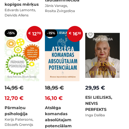
tautsaimniecībā
kopīgos mērķus
Jānis Vanags,
Edvards Lemonts,
Rosita Zvirgzdiņa
Deivids Allens
-15%
-15%
€
12
70
€
16
10
14,95 €
18,95 €
29,95 €
ESI LIELISKS,
12,70 €
16,10 €
NEVIS
Pārmaiņu
Atslēga
PERFEKTS
psiholoģija
komandas
Inga Daliba
Kerijs Patersons,
absolūtajam
Džozefs Grennijs
potenciālam