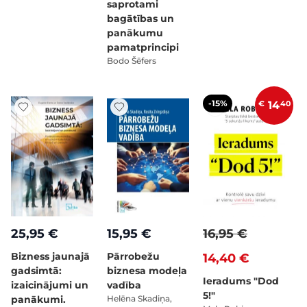
saprotami
bagātības un
panākumu
pamatprincipi
Bodo Šēfers
-15%
€
14
40
25,95 €
15,95 €
16,95 €
Bizness jaunajā
Pārrobežu
14,40 €
gadsimtā:
biznesa modeļa
Ieradums "Dod
izaicinājumi un
vadība
5!"
panākumi.
Helēna Skadiņa,