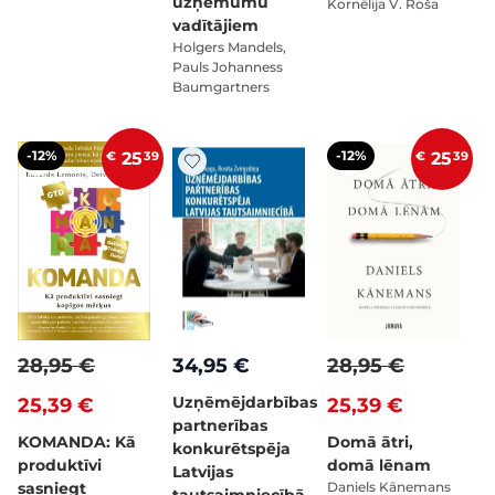
uzņēmumu
Kornēlija V. Roša
vadītājiem
Holgers Mandels,
Pauls Johanness
Baumgartners
-12%
-12%
€
25
39
€
25
39
28,95 €
34,95 €
28,95 €
Uzņēmējdarbības
25,39 €
25,39 €
partnerības
KOMANDA: Kā
Domā ātri,
konkurētspēja
produktīvi
domā lēnam
Latvijas
sasniegt
Daniels Kānemans