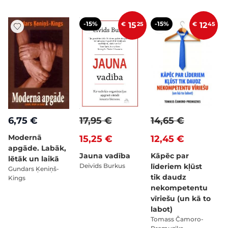
-15%
-15%
€
15
25
€
12
45
6,75 €
17,95 €
14,65 €
Modernā
15,25 €
12,45 €
apgāde. Labāk,
Jauna vadība
Kāpēc par
lētāk un laikā
Deivids Burkus
līderiem kļūst
Gundars Ķeniņš-
tik daudz
Kings
nekompetentu
vīriešu (un kā to
labot)
Tomass Čamoro-