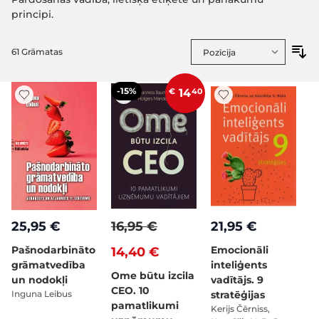
principi.
61
Grāmatas
-15%
€
14
40
25,95 €
16,95 €
21,95 €
Pašnodarbināto
Emocionāli
14,40 €
grāmatvedība
inteliģents
Ome būtu izcila
un nodokļi
vadītājs. 9
CEO. 10
Inguna Leibus
stratēģijas
pamatlikumi
Kerijs Čērniss,