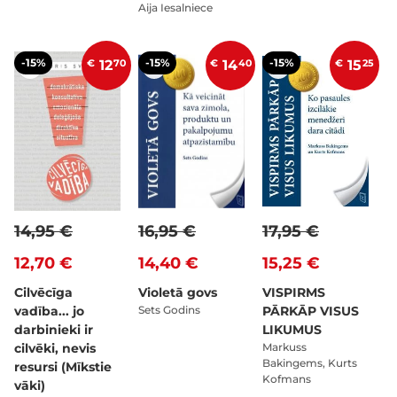
Aija Iesalniece
-15%
-15%
-15%
€
12
70
€
14
40
€
15
25
14,95 €
16,95 €
17,95 €
12,70 €
14,40 €
15,25 €
Cilvēcīga
Violetā govs
VISPIRMS
vadība... jo
Sets Godins
PĀRKĀP VISUS
darbinieki ir
LIKUMUS
cilvēki, nevis
Markuss
Bakingems, Kurts
resursi (Mīkstie
Kofmans
vāki)