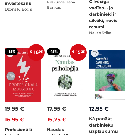
Cilvēcīga
Pilskunga, Jana
investēšanu
Bunkus
vadība... jo
Džons K. Bogls
darbinieki ir
cilvēki, nevis
resursi
Nauris Svika
-15%
-15%
€
16
95
€
15
25
19,95 €
17,95 €
12,95 €
Kā panākt
16,95 €
15,25 €
darbinieku
Profesionālā
Naudas
uzplaukumu