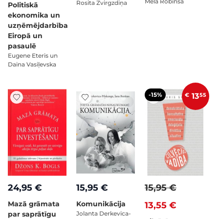
Mela Robinsa
Rosita Zvirgzdiņa
Politiskā
ekonomika un
uzņēmējdarbība
Eiropā un
pasaulē
Eugene Eteris un
Daina Vasiļevska
-15%
€
13
55
24,95 €
15,95 €
15,95 €
Mazā grāmata
Komunikācija
13,55 €
par saprātīgu
Jolanta Derkevica-