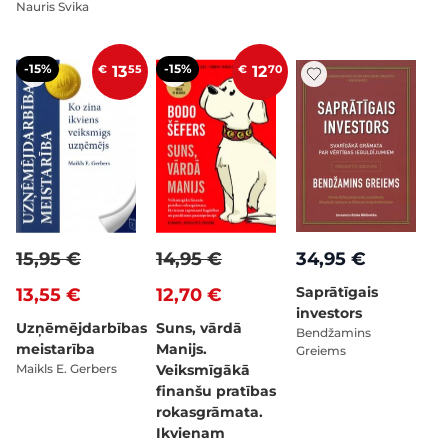
Nauris Svika
-15%
-15%
€
13
55
€
12
70
15,95 €
14,95 €
34,95 €
Saprātīgais
13,55 €
12,70 €
investors
Uzņēmējdarbības
Suns, vārdā
Bendžamins
meistarība
Manijs.
Greiems
Maikls E. Gerbers
Veiksmīgākā
finanšu pratības
rokasgrāmata.
Ikvienam