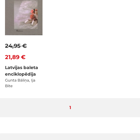
24,95 €
21,89 €
Latvijas baleta
enciklopēdija
Gunta Bāliņa, Ija
Bite
Pašlaik lasāt lapu
1