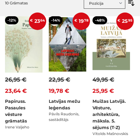
10
Grāmatas
-12%
-14%
-48%
€
23
64
€
19
78
€
25
95
26,95 €
22,95 €
49,95 €
23,64 €
19,78 €
25,95 €
Papiruss.
Latvijas mežu
Muižas Latvijā.
Pasaules
leģendas
Vēsture,
vēsture
Pāvils Raudonis,
arhitektūra,
sastādītājs
grāmatās
māksla. 5.
Irene Valjeho
sējums (T-Z)
Vitolds Mašnovskis