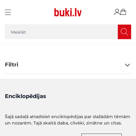
Skip to Content
Filtri
Enciklopēdijas
Šajā sadaļā atradīsiet enciklopēdijas par dažādām tēmām
un nozarēm. Tajā skaitā daba, cilvēki, zinātne un citas.