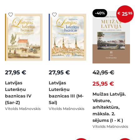
-40%
€
25
95
27,95 €
27,95 €
42,95 €
Latvijas
Latvijas
25,95 €
Luterāņu
Luterāņu
Muižas Latvijā.
baznīcas IV
baznīcas III (M-
Vēsture,
(Sar-Z)
Sal)
arhitektūra,
Vitolds Mašnovskis
Vitolds Mašnovskis
māksla. 2.
sējums (I - K )
Vitolds Mašnovskis