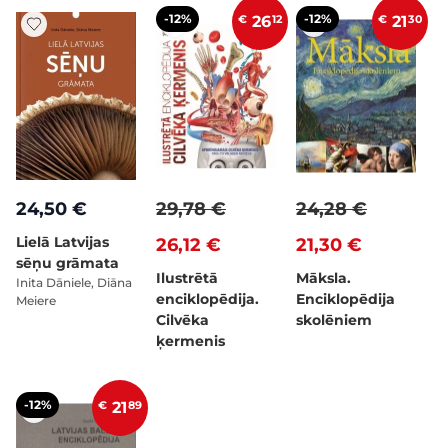
-12%
-12%
€
26
12
€
21
30
24,50 €
29,78 €
24,28 €
Lielā Latvijas
26,12 €
21,30 €
sēņu grāmata
Ilustrētā
Māksla.
Inita Dāniele, Diāna
enciklopēdija.
Enciklopēdija
Meiere
Cilvēka
skolēniem
ķermenis
-12%
€
21
89