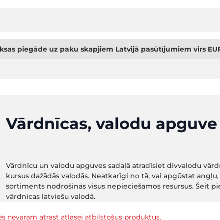
sas piegāde uz paku skapjiem Latvijā pasūtījumiem virs EUR
Vārdnīcas, valodu apguve
Vārdnīcu un valodu apguves sadaļā atradīsiet divvalodu vā
kursus dažādās valodās. Neatkarīgi no tā, vai apgūstat angļu, 
sortiments nodrošinās visus nepieciešamos resursus. Šeit pi
vārdnīcas latviešu valodā.
s nevaram atrast atlasei atbilstošus produktus.