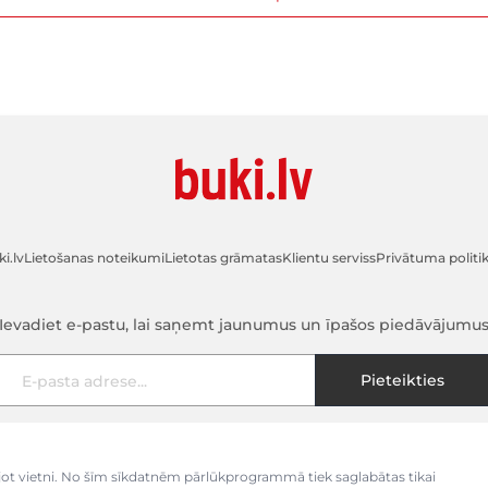
i.lv
Lietošanas noteikumi
Lietotas grāmatas
Klientu serviss
Privātuma politi
Ievadiet e-pastu, lai saņemt jaunumus un īpašos piedāvājumu
E-pasta adrese
Pieteikties
kojot vietni. No šīm sīkdatnēm pārlūkprogrammā tiek saglabātas tikai