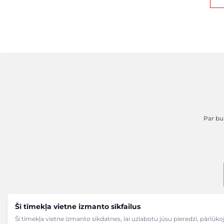
Par buk
Šī tīmekļa vietne izmanto sīkfailus
Šī tīmekļa vietne izmanto sīkdatnes, lai uzlabotu jūsu pieredzi, pārlū