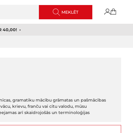
MEKLĒT
 40,00! •
rdnīcas, gramatiku mācību grāmatas un pašmācības
vācu, krievu, franču vai citu valodu, mūsu
eejamas arī skaidrojošās un terminoloģijas