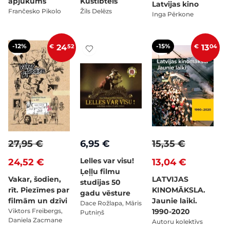
apjukums
Kustībtēls
Latvijas kino
Frančesko Pikolo
Žils Delēzs
Inga Pērkone
-12%
-15%
€
24
52
€
13
04
27,95 €
6,95 €
15,35 €
Lelles var visu!
24,52 €
13,04 €
Ļeļļu filmu
Vakar, šodien,
LATVIJAS
studijas 50
rīt. Piezīmes par
KINOMĀKSLA.
gadu vēsture
filmām un dzīvi
Jaunie laiki.
Dace Rožlapa, Māris
Viktors Freibergs,
1990-2020
Putniņš
Daniela Zacmane
Autoru kolektīvs