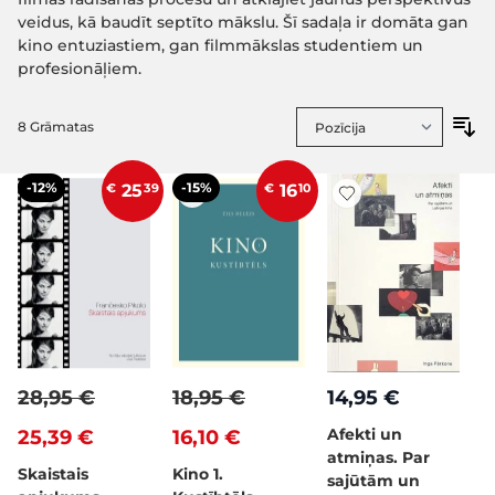
veidus, kā baudīt septīto mākslu. Šī sadaļa ir domāta gan
kino entuziastiem, gan filmmākslas studentiem un
profesionāļiem.
8
Grāmatas
-12%
-15%
€
25
39
€
16
10
28,95 €
18,95 €
14,95 €
Afekti un
25,39 €
16,10 €
atmiņas. Par
Skaistais
Kino 1.
sajūtām un