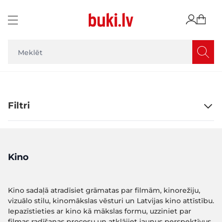
Skip to Content
Filtri
Kino
Kino sadaļā atradīsiet grāmatas par filmām, kinorežiju,
vizuālo stilu, kinomākslas vēsturi un Latvijas kino attīstību.
Iepazīstieties ar kino kā mākslas formu, uzziniet par
filmas radīšanas procesu un atklājiet jaunus perspektīvus