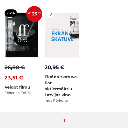
-12%
€
23
51
26,80 €
20,95 €
Ekrāna skatuve.
23,51 €
Par
Veidot filmu
aktiermākslu
Federiko Fellīni
Latvijas kino
Inga Pērkone
Pašlaik lasāt lapu
1