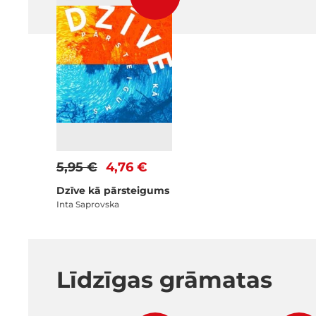
5,95 €
4,76 €
Dzīve kā pārsteigums
Inta Saprovska
Līdzīgas grāmatas