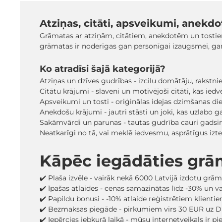
Atziņas, citāti, apsveikumi, anekdot
Grāmatas ar atziņām, citātiem, anekdotēm un tostiem i
grāmatas ir noderīgas gan personīgai izaugsmei, gan
Ko atradīsi šajā kategorijā?
Atziņas un dzīves gudrības - izcilu domātāju, rakstn
Citātu krājumi - slaveni un motivējoši citāti, kas ied
Apsveikumi un tosti - oriģinālas idejas dzimšanas d
Anekdošu krājumi - jautri stāsti un joki, kas uzlabo g
Sakāmvārdi un parunas - tautas gudrība cauri gadsi
Neatkarīgi no tā, vai meklē iedvesmu, asprātīgus izte
Kāpēc iegādāties gr
✔️ Plaša izvēle - vairāk nekā 6000 Latvijā izdotu grā
✔️ Īpašas atlaides - cenas samazinātas līdz -30% un 
✔️ Papildu bonusi - -10% atlaide reģistrētiem klienti
✔️ Bezmaksas piegāde - pirkumiem virs 30 EUR uz D
✔️ Iepērcies jebkurā laikā - mūsu internetveikals ir p