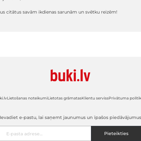
gus citātus savām ikdienas sarunām un svētku reizēm!
i.lv
Lietošanas noteikumi
Lietotas grāmatas
Klientu serviss
Privātuma politi
Ievadiet e-pastu, lai saņemt jaunumus un īpašos piedāvājumu
E-pasta adrese
Pieteikties