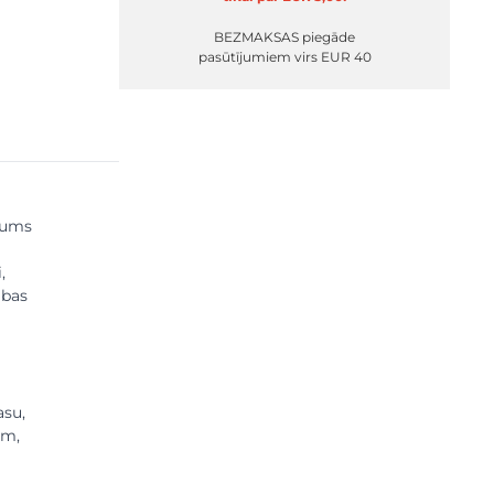
BEZMAKSAS piegāde
pasūtījumiem virs EUR 40
ājums
,
abas
asu,
ām,