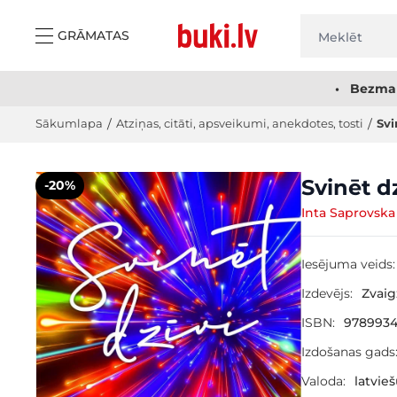
Skip to Content
GRĀMATAS
• Bezmak
Sākumlapa
/
Atziņas, citāti, apsveikumi, anekdotes, tosti
/
Svi
Main image
Click to view image in fullscreen
Svinēt dz
-20%
Inta Saprovska
Iesējuma veids:
Izdevējs:
Zvai
ISBN:
9789934
Izdošanas gads
Valoda:
latvie