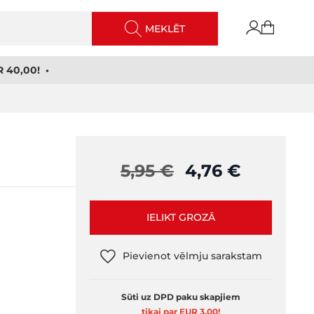
MEKLĒT
 40,00! •
5,95 €
4,76 €
IELIKT GROZĀ
Pievienot vēlmju sarakstam
Sūti uz DPD paku skapjiem
tikai par EUR 3,00
!