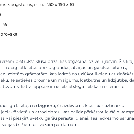
ums x augstums, mm:
150 x 150 x 10
8
48
aprovska
reizēm pietrūkst klusā brīža, kas atgādina: dzīve ir jāsvin. Šis kr
o — rūpīgi atlasītus domu graudus, atziņas un garākus citātus,
en izdotām grāmatām, kas iedrošina uzlūkot ikdienu ar zinātkāri
ieku. Te satiekas drosme un maigums, klātbūtne un līdzjūtība, d
u tuvums; katra lappuse ir neliela atslēga lielākam mieram un
zrautīga lasītāja redzīgumu, šis izdevums kļūst par uzticamu
 jebkurā vietā un atrod domu, kas palīdz pārkārtot iekšējo komp
as vai piešķirt svētku garšu parastai dienai. Tas iedvesmo sarun
ta kafijas brīžiem un vakara pārdomām.