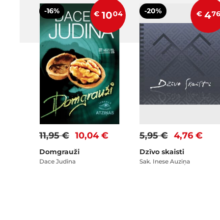
-16%
-20%
€
10
04
€
4
7
11,95 €
10,04 €
5,95 €
4,76 €
Domgrauži
Dzīvo skaisti
Dace Judina
Sak. Inese Auziņa