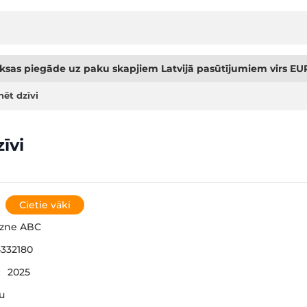
sas piegāde uz paku skapjiem Latvijā pasūtījumiem virs EUR
nēt dzīvi
īvi
Cietie vāki
gzne ABC
332180
:
2025
šu