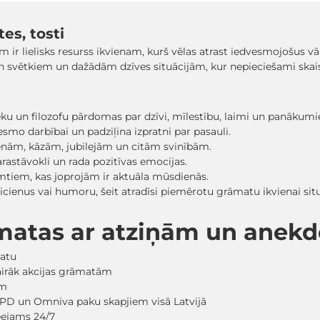
es, tosti
r lielisks resurss ikvienam, kurš vēlas atrast iedvesmojošus vār
 svētkiem un dažādām dzīves situācijām, kur nepieciešami skaist
ieku un filozofu pārdomas par dzīvi, mīlestību, laimi un panākum
vesmo darbībai un padziļina izpratni par pasauli.
ienām, kāzām, jubilejām un citām svinībām.
arastāvokli un rada pozitīvas emocijas.
mtiem, kas joprojām ir aktuāla mūsdienās.
icienus vai humoru, šeit atradīsi piemērotu grāmatu ikvienai situ
āmatas ar atziņām un ane
matu
vairāk akcijas grāmatām
em
PD un Omniva paku skapjiem visā Latvijā
ieejams 24/7