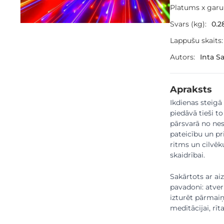
Platums x gar
Svars (kg):
0.2
Lappušu skaits:
Autors:
Inta S
Apraksts
Ikdienas steigā 
piedāvā tieši t
pārsvarā no nes
pateicību un pr
ritms un cilvēk
skaidrībai.
Sakārtots ar ai
pavadoni: atver
izturēt pārmaiņ
meditācijai, rī