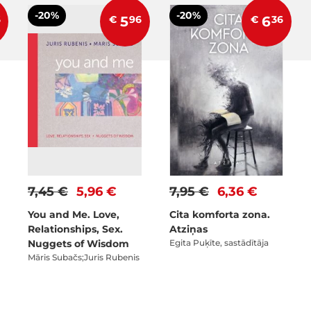
-20%
-20%
6
€
5
96
€
6
36
7,45 €
5,96 €
7,95 €
6,36 €
You and Me. Love,
Cita komforta zona.
Relationships, Sex.
Atziņas
Nuggets of Wisdom
Egita Puķīte, sastādītāja
Māris Subačs;Juris Rubenis