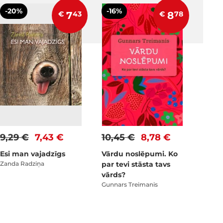
-20%
-16%
€
7
43
€
8
78
9,29 €
7,43 €
10,45 €
8,78 €
Esi man vajadzīgs
Vārdu noslēpumi. Ko
Zanda Radziņa
par tevi stāsta tavs
vārds?
Gunnars Treimanis