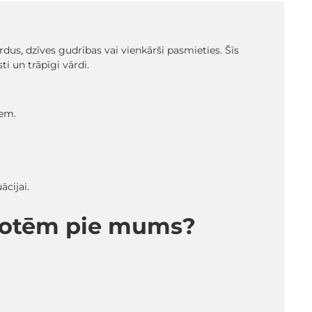
dus, dzīves gudrības vai vienkārši pasmieties. Šīs
i un trāpīgi vārdi.
iem.
ācijai.
kdotēm pie mums?