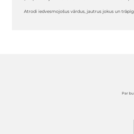
Atrodi iedvesmojošus vārdus, jautrus jokus un trāpī
Par buk