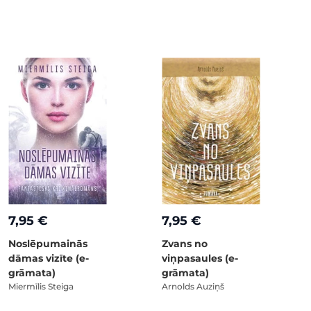
7,95 €
7,95 €
Noslēpumainās
Zvans no
dāmas vizīte (e-
viņpasaules (e-
grāmata)
grāmata)
Miermīlis Steiga
Arnolds Auziņš