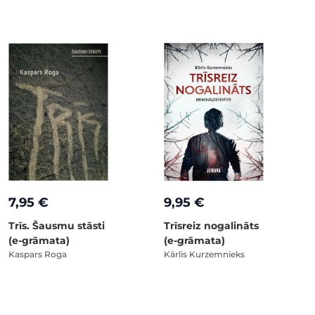
7,95 €
9,95 €
Trīs. Šausmu stāsti
Trīsreiz nogalināts
(e-grāmata)
(e-grāmata)
Kaspars Roga
Kārlis Kurzemnieks