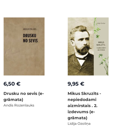
6,50 €
9,95 €
Drusku no sevis (e-
Mikus Skruzīts -
grāmata)
nepiedodami
Andis Rozenlauks
aizmirstais . 2.
izdevums (e-
grāmata)
Lidija Ozoliņa