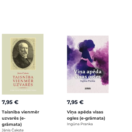
7,95 €
7,95 €
Taisnība vienmēr
Viņa apēda visas
uzvarēs (e-
ogles (e-grāmata)
grāmata)
Ingūna Pranka
Jānis Čakste