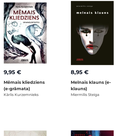
9,95 €
8,95 €
Mēmais kliedziens
Melnais klauns (e-
(e-grāmata)
klauns)
Kārlis Kurzemnieks
Miermīlis Steiga