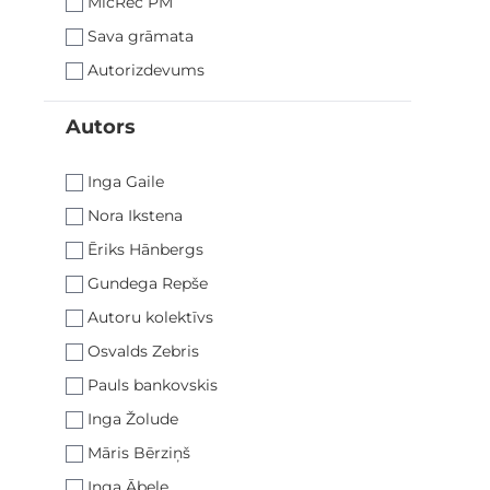
MicRec PM
Sava grāmata
Autorizdevums
Autors
filter
Inga Gaile
Nora Ikstena
Ēriks Hānbergs
Gundega Repše
Autoru kolektīvs
Osvalds Zebris
Pauls bankovskis
Inga Žolude
Māris Bērziņš
Inga Ābele