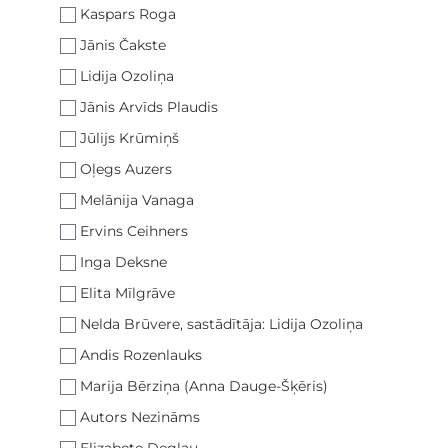
Kaspars Roga
Jānis Čakste
Lidija Ozoliņa
Jānis Arvīds Plaudis
Jūlijs Krūmiņš
Oļegs Auzers
Melānija Vanaga
Ervins Ceihners
Inga Deksne
Elita Mīlgrāve
Nelda Brūvere, sastādītāja: Lidija Ozoliņa
Andis Rozenlauks
Marija Bērziņa (Anna Dauge-Šķēris)
Autors Nezināms