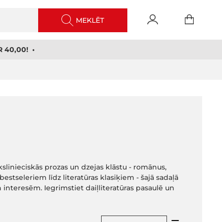
MEKLĒT
 40,00! •
kslinieciskās prozas un dzejas klāstu - romānus,
estseleriem līdz literatūras klasiķiem - šajā sadaļā
 interesēm. Iegrimstiet daiļliteratūras pasaulē un