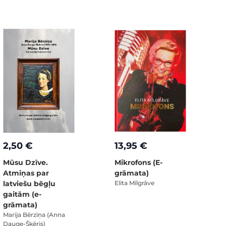
2,50 €
13,95 €
Mūsu Dzīve.
Mikrofons (E-
Atmiņas par
grāmata)
latviešu bēgļu
Elita Mīlgrāve
gaitām (e-
grāmata)
Marija Bērziņa (Anna
Dauge-Šķēris)