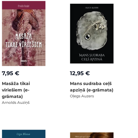
7,95 €
12,95 €
Masāža tikai
Mans sudraba ceļš
vīriešiem (e-
apziņā (e-grāmata)
grāmata)
Oļegs Auzers
Arnolds Auziņš