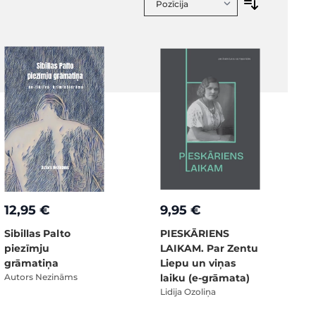
12,95 €
9,95 €
Sibillas Palto
PIESKĀRIENS
piezīmju
LAIKAM. Par Zentu
grāmatiņa
Liepu un viņas
Autors Nezināms
laiku (e-grāmata)
Lidija Ozoliņa