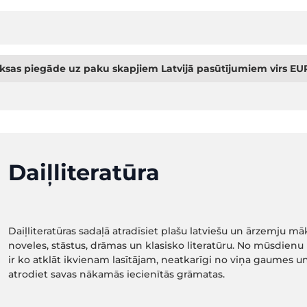
sas piegāde uz paku skapjiem Latvijā pasūtījumiem virs EUR
Daiļliteratūra
Daiļliteratūras sadaļā atradīsiet plašu latviešu un ārzemju mā
noveles, stāstus, drāmas un klasisko literatūru. No mūsdienu b
ir ko atklāt ikvienam lasītājam, neatkarīgi no viņa gaumes un
atrodiet savas nākamās iecienītās grāmatas.