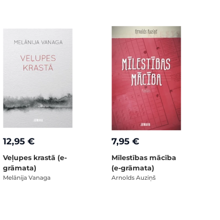
12,95 €
7,95 €
Veļupes krastā (e-
Mīlestības mācība
grāmata)
(e-grāmata)
Melānija Vanaga
Arnolds Auziņš