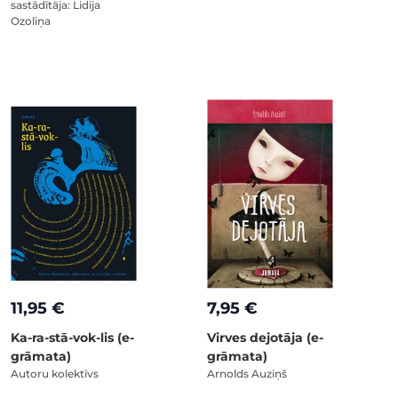
sastādītāja: Lidija
Ozoliņa
11,95 €
7,95 €
Ka-ra-stā-vok-lis (e-
Virves dejotāja (e-
grāmata)
grāmata)
Autoru kolektīvs
Arnolds Auziņš