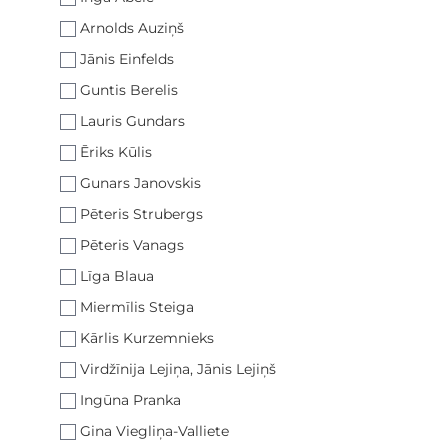
Arnolds Auziņš
Jānis Einfelds
Guntis Berelis
Lauris Gundars
Ēriks Kūlis
Gunars Janovskis
Pēteris Strubergs
Pēteris Vanags
Līga Blaua
Miermīlis Steiga
Kārlis Kurzemnieks
Virdžīnija Lejiņa, Jānis Lejiņš
Ingūna Pranka
Gina Viegliņa-Valliete