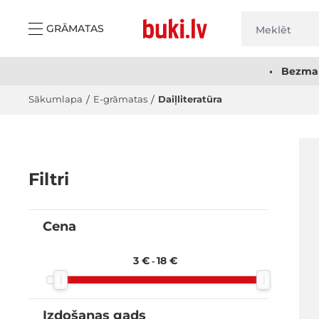
Skip to Content
GRĀMATAS
• Bezmak
Sākumlapa
/
E-grāmatas
/
Daiļliteratūra
Filtri
Cena
filter
3 €
18 €
-
Izdošanas gads