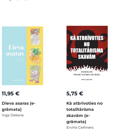
11,95 €
5,75 €
Dieva asaras (e-
Kā atbrīvoties no
grāmata)
totalitārisma
Inga Deksne
skavām (e-
grāmata)
Ervins Ceihners