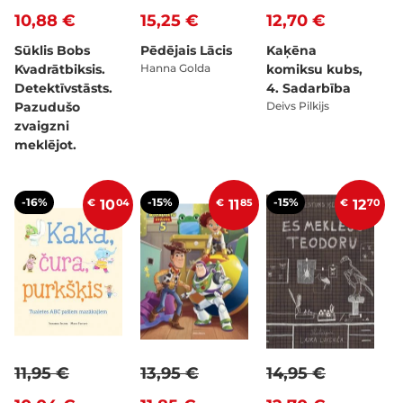
10,88 €
15,25 €
12,70 €
Sūklis Bobs
Pēdējais Lācis
Kaķēna
Kvadrātbiksis.
Hanna Golda
komiksu kubs,
Detektīvstāsts.
4. Sadarbība
Pazudušo
Deivs Pilkijs
zvaigzni
meklējot.
-16%
-15%
-15%
€
10
04
€
11
85
€
12
70
11,95 €
13,95 €
14,95 €