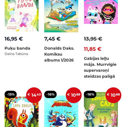
16,95 €
7,45 €
13,95 €
Puķu banda
Donalds Daks.
11,85 €
Daina Tabūna
Komiksu
Gabijas leļļu
albums 1/2026
māja. Murrvīgie
supervaroņi
steidzas palīgā
-15%
-16%
-16%
€
14
40
€
10
88
€
10
88