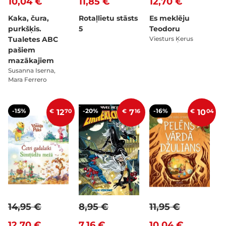
10,04 €
11,85 €
12,70 €
Kaka, čura,
Rotaļlietu stāsts
Es meklēju
purkšķis.
5
Teodoru
Tualetes ABC
Viesturs Ķerus
pašiem
mazākajiem
Susanna Iserna,
Mara Ferrero
-15%
-20%
-16%
€
12
70
€
7
16
€
10
04
14,95 €
8,95 €
11,95 €
12,70 €
7,16 €
10,04 €