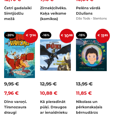
Četri gadalaiki
Zirnekļcilvēks.
Pelēns vārdā
Simtjūdžu
Kaķa veiksme
Džulians
mežā
(komikss)
Džo Tods - Stentons
-20%
-16%
-15%
€
7
96
€
10
88
€
11
85
9,95 €
12,95 €
13,95 €
7,96 €
10,88 €
11,85 €
Dino varoņi.
Kā pieradināt
Nikolass un
Tiranozaura
pūķi. Draugos
pērkonskaļais
draugi
ar ienaidnieku
bērnudārzs