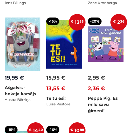
Īens Billings
Zane Kronberga
-15%
-20%
€
13
55
€
2
36
19,95 €
15,95 €
2,95 €
Ašgalvis -
13,55 €
2,36 €
hokeja karsējs
Te tu esi!
Peppa Pig: Es
Austra Bērziņa
Luīze Pastore
mīlu savu
ģimeni!
-15%
-16%
€
14
40
€
10
88