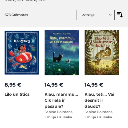
676
Grāmatas
8,95 €
14,95 €
14,95 €
Lilo un Stičs
Klau, mammu...
Klau, tēti... Vai
Cik liela ir
desmit ir
pasaule?
daudz?
Sabīne Bolmane,
Sabīne Bolmane,
Emīlija Džubaka
Emīlija Džubaka