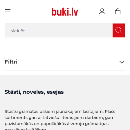
Skip to Content
Filtri
Stāsti, noveles, esejas
Stāstu grāmatas pašiem jaunākajiem lasītājiem. Plašs
sortiments gan ar latviešu literārajiem darbiem, gan
pazīstamākās un populārākās ārzemju grāmatiņas
mazajiem lasītājiem.