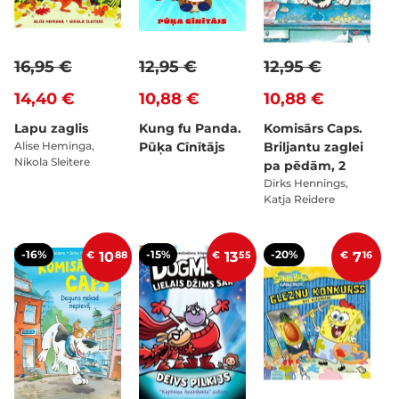
16,95 €
12,95 €
12,95 €
14,40 €
10,88 €
10,88 €
Lapu zaglis
Kung fu Panda.
Komisārs Caps.
Alise Heminga,
Pūķa Cīnītājs
Briljantu zaglei
Nikola Sleitere
pa pēdām, 2
Dirks Hennings,
Katja Reidere
-16%
-15%
-20%
€
10
88
€
13
55
€
7
16