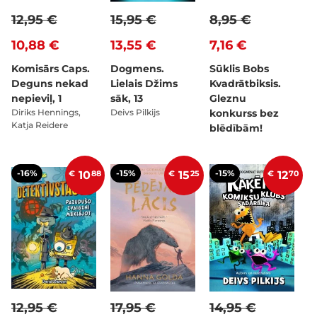
12,95 €
15,95 €
8,95 €
10,88 €
13,55 €
7,16 €
Komisārs Caps.
Dogmens.
Sūklis Bobs
Deguns nekad
Lielais Džims
Kvadrātbiksis.
nepieviļ, 1
sāk, 13
Gleznu
Diriks Hennings,
Deivs Pilkijs
konkurss bez
Katja Reidere
blēdībām!
-16%
-15%
-15%
€
10
88
€
15
25
€
12
70
12,95 €
17,95 €
14,95 €