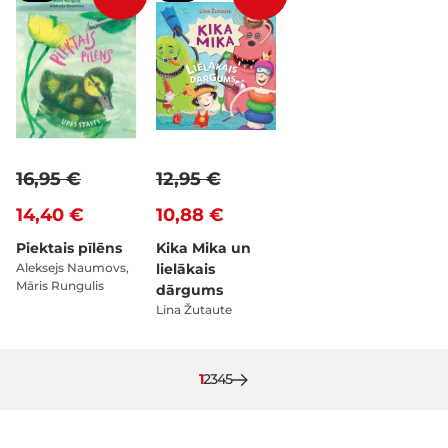
16,95 €
12,95 €
14,40 €
10,88 €
Piektais pīlēns
Kika Mika un
Aleksejs Naumovs,
lielākais
Māris Rungulis
dārgums
Lina Žutaute
Pašlaik lasāt lapu
Lapa
Lapa
Lapa
Lapa
1
2
3
4
5