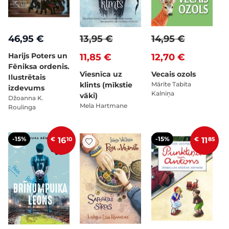
46,95 €
13,95 €
14,95 €
Harijs Poters un
11,85 €
12,70 €
Fēniksa ordenis.
Viesnīca uz
Vecais ozols
Ilustrētais
klints (mīkstie
Mārīte Tabita
izdevums
Kalniņa
vāki)
Džoanna K.
Mela Hartmane
Roulinga
-15%
-15%
€
16
10
€
11
85