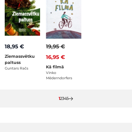
18,95 €
19,95 €
Ziemassvētku
16,95 €
paltuss
Kā filmā
Guntars Račs
Vinko
Mēderndorfers
Pašlaik lasāt lapu
Lapa
Lapa
Lapa
Lapa
1
2
3
4
5