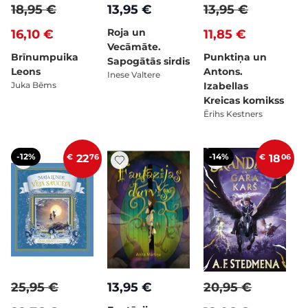
18,95 €
13,95 €
13,95 €
Roja un
16,10 €
11,85 €
Vecāmāte.
Brīnumpuika
Punktiņa un
Sapogātās sirdis
Leons
Antons.
Inese Valtere
Juka Bēms
Izabellas
Kreicas komikss
Ērihs Kestners
-12%
-14%
€
22
76
€
18
06
25,95 €
13,95 €
20,95 €