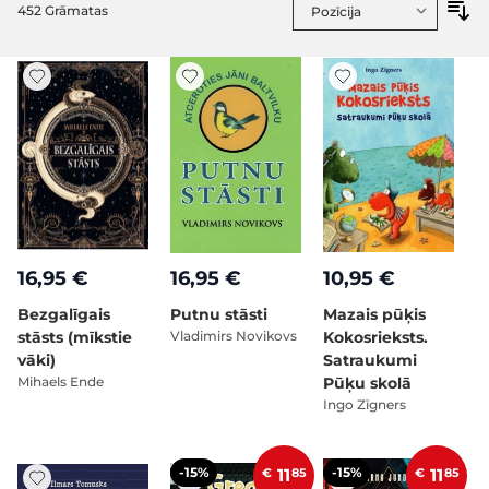
452
Grāmatas
16,95 €
16,95 €
10,95 €
Bezgalīgais
Putnu stāsti
Mazais pūķis
stāsts (mīkstie
Vladimirs Novikovs
Kokosrieksts.
vāki)
Satraukumi
Mihaels Ende
Pūķu skolā
Ingo Zīgners
-15%
-15%
€
11
85
€
11
85