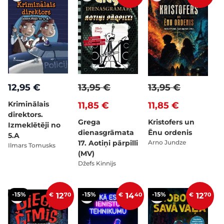
12,95 €
13,95 €
13,95 €
Kriminālais
11,85 €
11,85 €
direktors.
Grega
Kristofers un
Izmeklētēji no
dienasgrāmata
Ēnu ordenis
5.A
17. Aotiņi pārpilli
Arno Jundze
Ilmars Tomusks
(MV)
Džefs Kinnijs
-15%
-15%
-15%
€
12
70
€
14
40
€
12
70