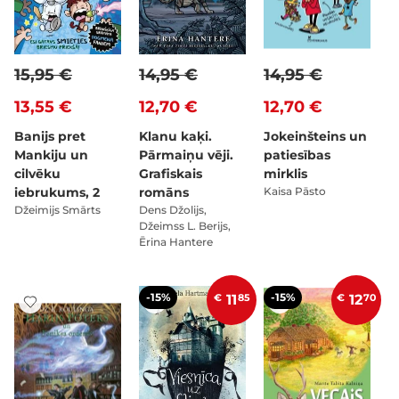
15,95 €
14,95 €
14,95 €
13,55 €
12,70 €
12,70 €
Banijs pret
Klanu kaķi.
Jokeinšteins un
Mankiju un
Pārmaiņu vēji.
patiesības
cilvēku
Grafiskais
mirklis
iebrukums, 2
romāns
Kaisa Pāsto
Džeimijs Smārts
Dens Džolijs,
Džeimss L. Berijs,
Ērina Hantere
-15%
-15%
€
11
85
€
12
70