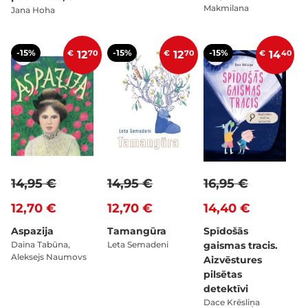
Makmilana
Jana Hoha
-15%
-15%
-15%
€
12
70
€
12
70
€
14
40
14,95 €
14,95 €
16,95 €
12,70 €
12,70 €
14,40 €
Aspazija
Tamangūra
Spīdošās
Daina Tabūna,
Leta Semadeni
gaismas tracis.
Aleksejs Naumovs
Aizvēstures
pilsētas
detektīvi
Dace Krēsliņa