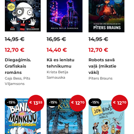
14,95 €
16,95 €
14,95 €
12,70 €
14,40 €
12,70 €
Diegaģīmis.
Kā es ienīstu
Robots savā
Grafiskais
tehnikumu
vaļā (mīkstie
romāns
Krista Betija
vāki)
Samauska
Gajs Bess, Pīts
Pīters Brauns
Viljamsons
-15%
-15%
-15%
€
13
55
€
12
70
€
12
70