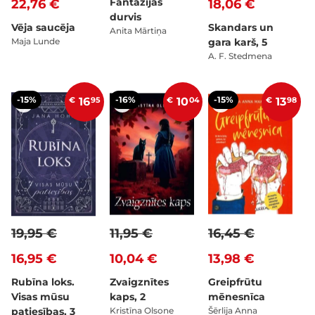
Fantāzijas
22,76 €
18,06 €
durvis
Vēja saucēja
Skandars un
Anita Mārtiņa
Maja Lunde
gara karš, 5
A. F. Stedmena
-15%
-16%
-15%
€
16
95
€
10
04
€
13
98
19,95 €
11,95 €
16,45 €
16,95 €
10,04 €
13,98 €
Rubīna loks.
Zvaigznītes
Greipfrūtu
Visas mūsu
kaps, 2
mēnesnīca
patiesības, 3
Kristīna Olsone
Šērlija Anna