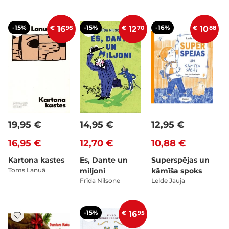
-15%
-15%
-16%
€
16
95
€
12
70
€
10
88
19,95 €
14,95 €
12,95 €
16,95 €
12,70 €
10,88 €
Kartona kastes
Es, Dante un
Superspējas un
Toms Lanuā
miljoni
kāmīša spoks
Frīda Nilsone
Lelde Jauja
-15%
€
16
95