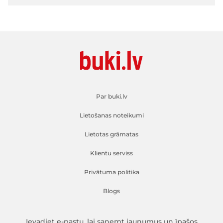
Par buki.lv
Lietošanas noteikumi
Lietotas grāmatas
Klientu serviss
Privātuma politika
Blogs
Ievadiet e-pastu, lai saņemt jaunumus un īpašos