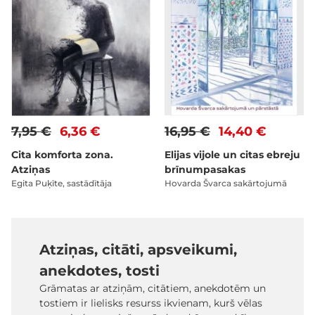
7,95 €
6,36 €
16,95 €
14,40 €
Cita komforta zona.
Elijas vijole un citas ebreju
Atziņas
brīnumpasakas
Egita Puķīte, sastādītāja
Hovarda Švarca sakārtojumā
Atziņas, citāti, apsveikumi,
anekdotes, tosti
Grāmatas ar atziņām, citātiem, anekdotēm un
tostiem ir lielisks resurss ikvienam, kurš vēlas