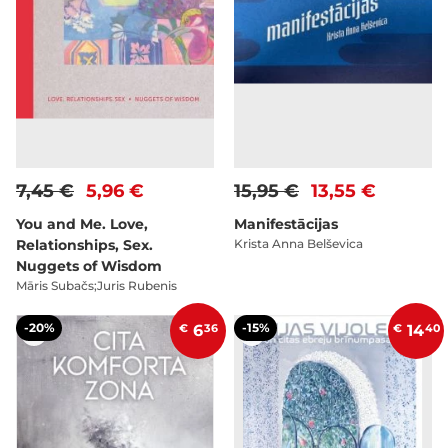
7,45 €
5,96 €
15,95 €
13,55 €
You and Me. Love,
Manifestācijas
Relationships, Sex.
Krista Anna Belševica
Nuggets of Wisdom
Māris Subačs;Juris Rubenis
-20%
-15%
€
6
36
€
14
40