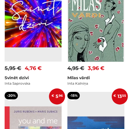
5,95 €
4,76 €
4,95 €
3,96 €
Svinēt dzīvi
Mīlas vārdi
Inta Saprovska
Inta Kalniņa
-20%
-15%
€
5
96
€
13
55