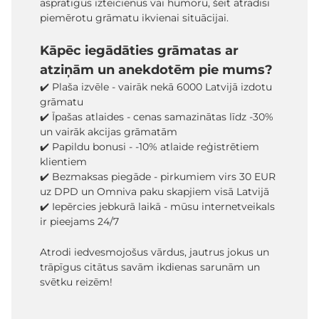
asprātīgus izteicienus vai humoru, šeit atradīsi
piemērotu grāmatu ikvienai situācijai.
Kāpēc iegādāties grāmatas ar
atziņām un anekdotēm pie mums?
✔️ Plaša izvēle - vairāk nekā 6000 Latvijā izdotu
grāmatu
✔️ Īpašas atlaides - cenas samazinātas līdz -30%
un vairāk akcijas grāmatām
✔️ Papildu bonusi - -10% atlaide reģistrētiem
klientiem
✔️ Bezmaksas piegāde - pirkumiem virs 30 EUR
uz DPD un Omniva paku skapjiem visā Latvijā
✔️ Iepērcies jebkurā laikā - mūsu internetveikals
ir pieejams 24/7
Atrodi iedvesmojošus vārdus, jautrus jokus un
trāpīgus citātus savām ikdienas sarunām un
svētku reizēm!