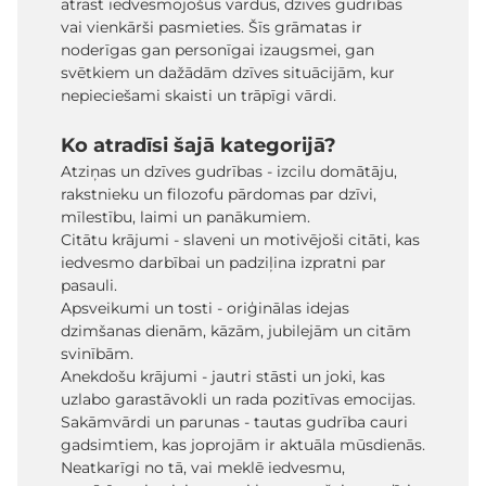
atrast iedvesmojošus vārdus, dzīves gudrības
vai vienkārši pasmieties. Šīs grāmatas ir
noderīgas gan personīgai izaugsmei, gan
svētkiem un dažādām dzīves situācijām, kur
nepieciešami skaisti un trāpīgi vārdi.
Ko atradīsi šajā kategorijā?
Atziņas un dzīves gudrības - izcilu domātāju,
rakstnieku un filozofu pārdomas par dzīvi,
mīlestību, laimi un panākumiem.
Citātu krājumi - slaveni un motivējoši citāti, kas
iedvesmo darbībai un padziļina izpratni par
pasauli.
Apsveikumi un tosti - oriģinālas idejas
dzimšanas dienām, kāzām, jubilejām un citām
svinībām.
Anekdošu krājumi - jautri stāsti un joki, kas
uzlabo garastāvokli un rada pozitīvas emocijas.
Sakāmvārdi un parunas - tautas gudrība cauri
gadsimtiem, kas joprojām ir aktuāla mūsdienās.
Neatkarīgi no tā, vai meklē iedvesmu,