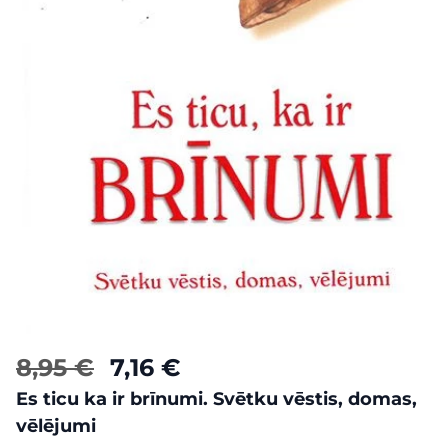
8,95 €
7,16 €
Es ticu ka ir brīnumi. Svētku vēstis, domas,
vēlējumi