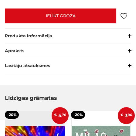
IELIKT GROZĀ
Produkta informācija
Apraksts
Lasītāju atsauksmes
Līdzīgas grāmatas
-20%
-20%
€
4
76
€
3
96