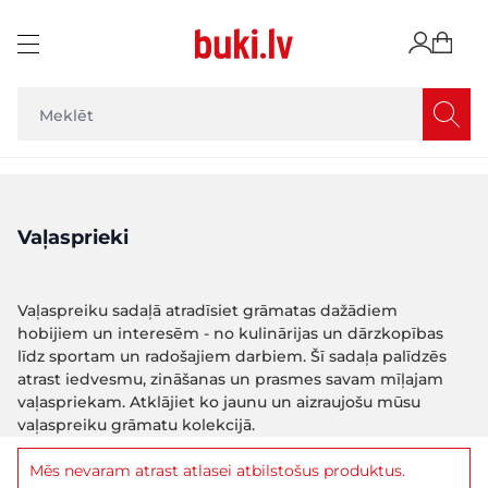
Skip to Content
Vaļasprieki
Vaļaspreiku sadaļā atradīsiet grāmatas dažādiem
hobijiem un interesēm - no kulinārijas un dārzkopības
līdz sportam un radošajiem darbiem. Šī sadaļa palīdzēs
atrast iedvesmu, zināšanas un prasmes savam mīļajam
vaļaspriekam. Atklājiet ko jaunu un aizraujošu mūsu
vaļaspreiku grāmatu kolekcijā.
Mēs nevaram atrast atlasei atbilstošus produktus.