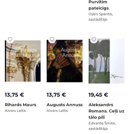
Purvītim
pateicīgs
Ojārs Spārītis,
sastādītājs
13,75 €
13,75 €
19,45 €
Rihards Maurs
Augusts Annuss
Aleksandrs
Aivars Leitis
Aivars Leitis
Romans. Ceļš uz
tālo pili
Edvarda Šmite,
sastādītāja