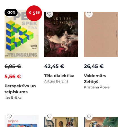
-20%
€
5
56
6,95 €
42,45 €
26,45 €
Tēla dialektika
Voldemārs
5,56 €
Artūrs Bērziņš
Zeltiņš
Perspektīva un
Kristiāna Ābele
telpiskums
Ilze Briška