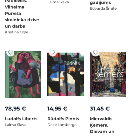
Paulovics.
Laima Slava
gadījums
Vilhelma
Edvarda Šmite
Purvīša
skolnieka dzīve
un darbs
Kristīne Ogle
78,95 €
14,95 €
31,45 €
Ludolfs Liberts
Rūdolfs Pinnis
Miervaldis
Laima Slava
Dace Lamberga
Ķemers.
Dievam un