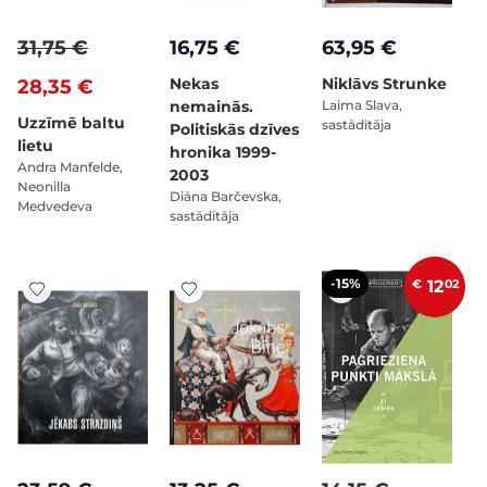
31,75 €
16,75 €
63,95 €
Nekas
Niklāvs Strunke
28,35 €
nemainās.
Laima Slava,
Uzzīmē baltu
sastādītāja
Politiskās dzīves
lietu
hronika 1999-
Andra Manfelde,
2003
Neonilla
Diāna Barčevska,
Medvedeva
sastādītāja
-15%
€
12
02