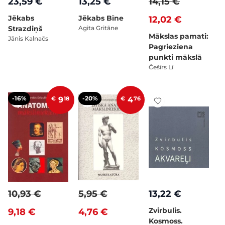
23,59 €
13,25 €
14,15 €
Jēkabs
Jēkabs Bīne
12,02 €
Strazdiņš
Agita Gritāne
Mākslas pamati:
Jānis Kalnačs
Pagrieziena
punkti mākslā
Češīrs Lī
-16%
-20%
€
9
18
€
4
76
10,93 €
5,95 €
13,22 €
Zvirbulis.
9,18 €
4,76 €
Kosmoss.