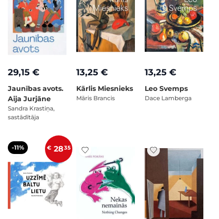
29,15 €
13,25 €
13,25 €
Jaunības avots.
Kārlis Miesnieks
Leo Svemps
Aija Jurjāne
Māris Brancis
Dace Lamberga
Sandra Krastiņa,
sastādītāja
-11%
€
28
35