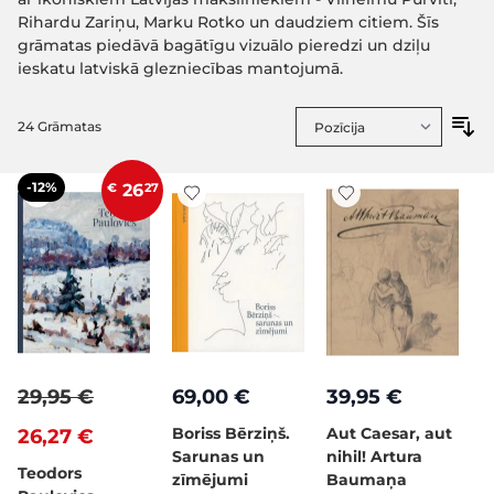
Rihardu Zariņu, Marku Rotko un daudziem citiem. Šīs
grāmatas piedāvā bagātīgu vizuālo pieredzi un dziļu
ieskatu latviskā glezniecības mantojumā.
24
Grāmatas
-12%
€
26
27
29,95 €
69,00 €
39,95 €
Boriss Bērziņš.
Aut Caesar, aut
26,27 €
Sarunas un
nihil! Artura
Teodors
zīmējumi
Baumaņa