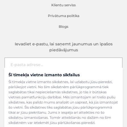
Klientu serviss
Privātuma politika
Blogs
Ievadiet e-pastu, lai saņemt jaunumus un īpašos
piedāvājumus
Šī tīmekļa vietne izmanto sīkfailus
E-pasta adrese
Pieteikties
Šī tīmekļa vietne izmanto sīkdatnes, lai uzlabotu jūsu pieredzi,
pārlūkojot vietni. No šīm sīkdatnēm pārlūkprogrammā tiek
saglabātas tikai nepieciešamās sīkdatnes, jo tās ir būtiskas
vietnes pamatfunkciju darbībai. Mēs izmantojam arī trešo pušu
sīkdatnes, kas palīdz mums analizēt un saprast, kā jūs izmantojat
šo vietni. Šīs sīkdatnes tiks saglabātas jūsu pārlūkprogrammā
tikai ar jūsu piekrišanu. Jums ir iespēja arī atteikties no šo
sīkdatņu izmantošanas. Tomēr atteikšanās no dažām no šīm
sīkdatnēm var ietekmēt jūsu pārlūkošanas pieredzi.