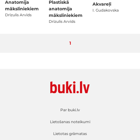
Anatomija
Plastiskā
Akvareļi
māksliniekiem
anatomija
I. Gudakovska
Drīzulis Arvīds
māksliniekiem
Drīzulis Arvīds
Pašlaik lasāt lapu
1
Par buki.lv
Lietošanas noteikumi
Lietotas grāmatas