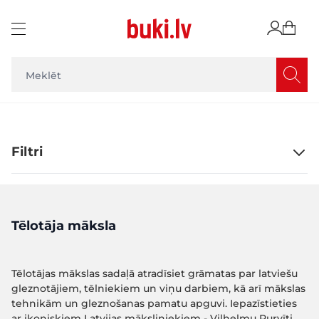
Skip to Content
Filtri
Tēlotāja māksla
Tēlotājas mākslas sadaļā atradīsiet grāmatas par latviešu
gleznotājiem, tēlniekiem un viņu darbiem, kā arī mākslas
tehnikām un gleznošanas pamatu apguvi. Iepazīstieties
ar ikoniskiem Latvijas māksliniekiem - Vilhelmu Purvīti,