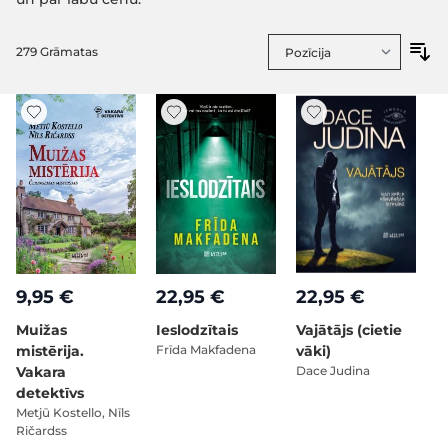
279
Grāmatas
9,95 €
22,95 €
22,95 €
Muižas
Ieslodzītais
Vajātājs (cietie
mistērija.
Frīda Makfadena
vāki)
Vakara
Dace Judina
detektīvs
Metjū Kostello, Nīls
Ričardss