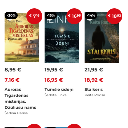
-20%
-15%
-14%
€
7
16
€
16
95
€
18
92
8,95 €
19,95 €
21,95 €
7,16 €
16,95 €
18,92 €
Auroras
Tumšie ūdeņi
Stalkeris
Tīgārdenas
Šarlote Linka
Keita Rodsa
mistērijas.
Džūliusu nams
Šarlīna Harisa