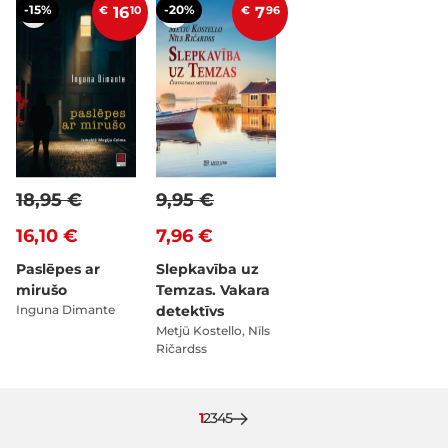
-15%
-20%
€
16
10
€
7
96
18,95 €
9,95 €
16,10 €
7,96 €
Paslēpes ar
Slepkavība uz
mirušo
Temzas. Vakara
Inguna Dimante
detektīvs
Metjū Kostello, Nīls
Ričardss
Pašlaik lasāt lapu
Lapa
Lapa
Lapa
Lapa
1
2
3
4
5