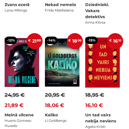
Zvans ezerā
Nekad nemelo
Dziednieki.
Larss Mitings
Frīda Makfadena
Vakara
detektīvs
Anna Klīvsa
-12%
-14%
-15%
€
21
89
€
18
06
€
16
10
24,95 €
20,95 €
18,95 €
21,89 €
18,06 €
16,10 €
Melnā vilcene
Kaliko
Un tad vairs
Huans Gomess-
Lī Goldbergs
nebija neviens
Hurado
Agata Kristi