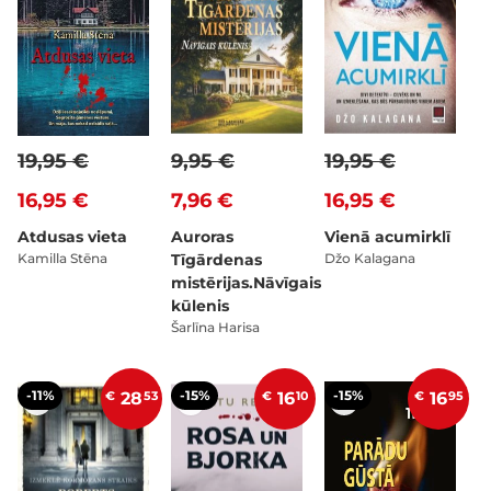
19,95 €
9,95 €
19,95 €
16,95 €
7,96 €
16,95 €
Atdusas vieta
Auroras
Vienā acumirklī
Kamilla Stēna
Tīgārdenas
Džo Kalagana
mistērijas.Nāvīgais
kūlenis
Šarlīna Harisa
-11%
-15%
-15%
€
28
53
€
16
10
€
16
95