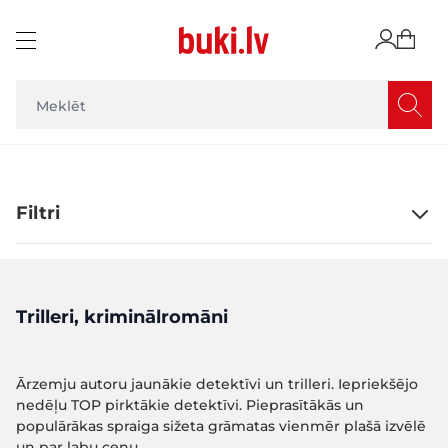
Skip to Content
Filtri
Trilleri, kriminālromāni
Ārzemju autoru jaunākie detektīvi un trilleri. Iepriekšējo
nedēļu TOP pirktākie detektīvi. Pieprasītākās un
populārākas spraiga sižeta grāmatas vienmēr plašā izvēlē
un par labu cenu.