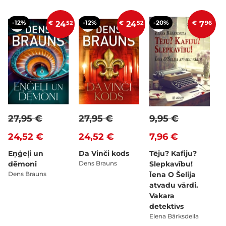
-12%
-12%
-20%
€
24
52
€
24
52
€
7
96
27,95 €
27,95 €
9,95 €
24,52 €
24,52 €
7,96 €
Eņģeļi un
Da Vinči kods
Tēju? Kafiju?
dēmoni
Dens Brauns
Slepkavību!
Dens Brauns
Īena O Šelija
atvadu vārdi.
Vakara
detektīvs
Elena Bārksdeila