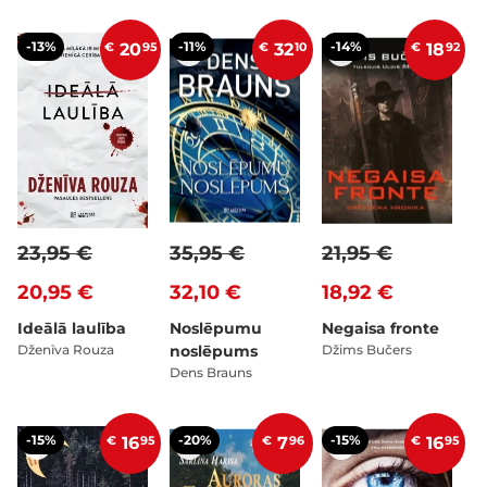
-13%
-11%
-14%
€
20
95
€
32
10
€
18
92
23,95 €
35,95 €
21,95 €
20,95 €
32,10 €
18,92 €
Ideālā laulība
Noslēpumu
Negaisa fronte
Dženīva Rouza
noslēpums
Džims Bučers
Dens Brauns
-15%
-20%
-15%
€
16
95
€
7
96
€
16
95