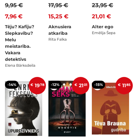
9,95 €
17,95 €
23,95 €
7,96 €
15,25 €
21,01 €
Tēju? Kafiju?
Aknusiera
Alter ego
Slepkavību?
atkarība
Emēlija Šepa
Melu
Rita Falka
meistarība.
Vakara
detektīvs
Elena Bārksdeila
-14%
-12%
-15%
€
19
78
€
21
01
€
11
85