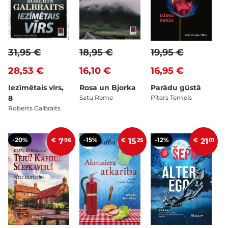
31,95 €
18,95 €
19,95 €
28,53 €
16,10 €
16,95 €
Iezīmētais vīrs,
Rosa un Bjorka
Parādu gūstā
8
Satu Reme
Pīters Templs
Roberts Galbraits
-20%
-15%
-12%
€
7
96
€
15
25
€
21
01