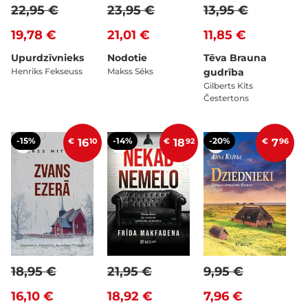
22,95 €
23,95 €
13,95 €
19,78 €
21,01 €
11,85 €
Upurdzīvnieks
Nodotie
Tēva Brauna
Henriks Fekseuss
Makss Sēks
gudrība
Gilberts Kīts
Čestertons
-15%
-14%
-20%
€
16
10
€
18
92
€
7
96
18,95 €
21,95 €
9,95 €
16,10 €
18,92 €
7,96 €