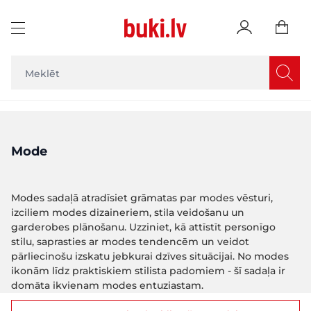
Skip to Content
Mode
Modes sadaļā atradīsiet grāmatas par modes vēsturi,
izciliem modes dizaineriem, stila veidošanu un
garderobes plānošanu. Uzziniet, kā attīstīt personīgo
stilu, saprasties ar modes tendencēm un veidot
pārliecinošu izskatu jebkurai dzīves situācijai. No modes
ikonām līdz praktiskiem stilista padomiem - šī sadaļa ir
domāta ikvienam modes entuziastam.