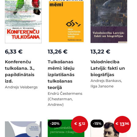
6,33 €
13,26 €
13,22 €
Konferenču
Tulkošanas
Valodniecība
tulkošana. 3.,
mēmi: ideju
Latvijā: fakti un
papildinātais
izplatīšanās
biogrāfijas
izd.
tulkošanas
Andrejs Bankavs,
Ilga Jansone
Andrejs Veisbergs
teorijā
Endrū Čestermens
(Chesterman,
Andrew)
-20%
-15%
€
5
12
€
13
96