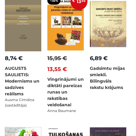
-15%
€
13
55
8,74 €
15,95 €
6,89 €
AUGUSTS
Gadsimtu mijas
13,55 €
SAULIETIS:
smiekli.
Vingrinājumi un
Modernisms un
Bilingvāls
diktāti pareizas
sadzīves
rakstu krājums
runas un
reālisms
rakstības
Ausma Cimdiņa
veidošanai
(sastādītāja)
Anna Baumane