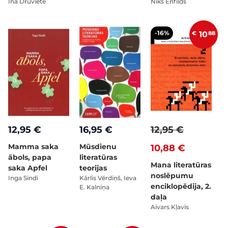
Ina Druviete
Niks Enfīlds
-16%
€
10
88
12,95 €
16,95 €
12,95 €
Mamma saka
Mūsdienu
10,88 €
ābols, papa
literatūras
Mana literatūras
saka Apfel
teorijas
noslēpumu
Inga Sindi
Kārlis Vērdiņš, Ieva
enciklopēdija, 2.
E. Kalniņa
daļa
Aivars Kļavis