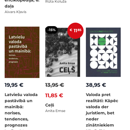
enciklopēdija, 6.
Rūta Koluža
daļa
Aivars Kļavis
-15%
€
11
85
19,95 €
13,95 €
38,95 €
Latviešu valoda
Valoda pret
11,85 €
pastāvībā un
realitāti: Kāpēc
Ceļš
mainībā:
valoda der
Anita Emse
norises,
juristiem, bet
tendences,
neder
prognozes
zinātniekiem