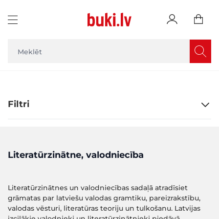
Skip to Content
Filtri
Literatūrzinātne, valodniecība
Literatūrzinātnes un valodniecības sadaļā atradīsiet
grāmatas par latviešu valodas gramtiku, pareizrakstību,
valodas vēsturi, literatūras teoriju un tulkošanu. Latvijas
izcilākie valodnieki un literatūrzinātnieki piedāvā