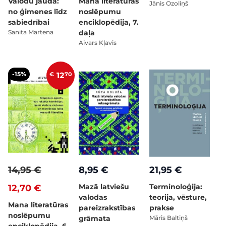
Valodu jauda:
Mana literatūras
Jānis Ozoliņš
no ģimenes līdz
noslēpumu
sabiedrībai
enciklopēdija, 7.
Sanita Martena
daļa
Aivars Kļavis
-15%
€
12
70
14,95 €
8,95 €
21,95 €
Mazā latviešu
Terminoloģija:
12,70 €
valodas
teorija, vēsture,
Mana literatūras
pareizrakstības
prakse
noslēpumu
grāmata
Māris Baltiņš