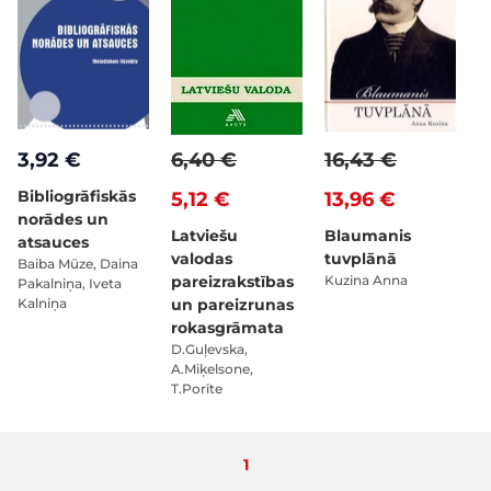
3,92 €
6,40 €
16,43 €
Bibliogrāfiskās
5,12 €
13,96 €
norādes un
Latviešu
Blaumanis
atsauces
valodas
tuvplānā
Baiba Mūze, Daina
pareizrakstības
Kuzina Anna
Pakalniņa, Iveta
Kalniņa
un pareizrunas
rokasgrāmata
D.Guļevska,
A.Miķelsone,
T.Porīte
Pašlaik lasāt lapu
1