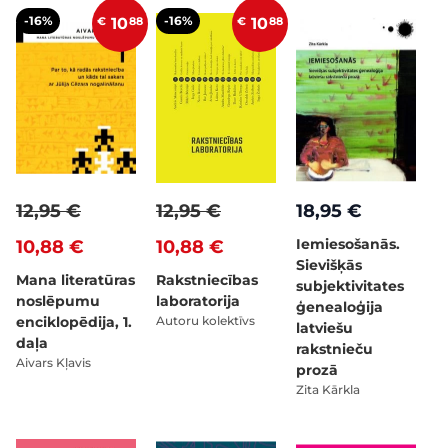
-16%
-16%
€
10
88
€
10
88
12,95 €
12,95 €
18,95 €
Iemiesošanās.
10,88 €
10,88 €
Sievišķās
Mana literatūras
Rakstniecības
subjektivitates
noslēpumu
laboratorija
ģenealoģija
enciklopēdija, 1.
Autoru kolektīvs
latviešu
daļa
rakstnieču
Aivars Kļavis
prozā
Zita Kārkla