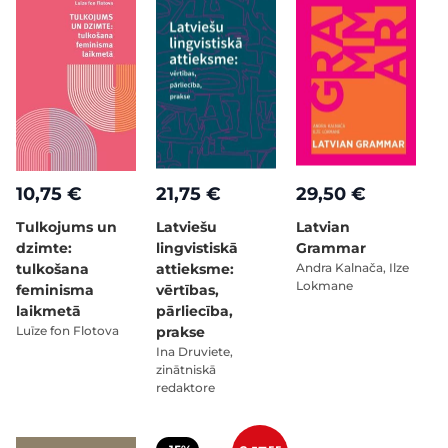
10,75 €
21,75 €
29,50 €
Tulkojums un
Latviešu
Latvian
dzimte:
lingvistiskā
Grammar
tulkošana
attieksme:
Andra Kalnača, Ilze
Lokmane
feminisma
vērtības,
laikmetā
pārliecība,
Luīze fon Flotova
prakse
Ina Druviete,
zinātniskā
redaktore