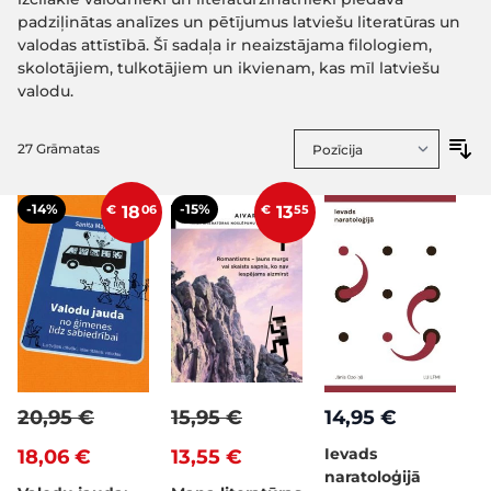
padziļinātas analīzes un pētījumus latviešu literatūras un
valodas attīstībā. Šī sadaļa ir neaizstājama filologiem,
skolotājiem, tulkotājiem un ikvienam, kas mīl latviešu
valodu.
27
Grāmatas
-14%
-15%
€
18
06
€
13
55
20,95 €
15,95 €
14,95 €
Ievads
18,06 €
13,55 €
naratoloģijā