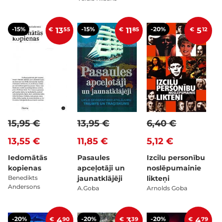
-15%
-15%
-20%
€
13
55
€
11
85
€
5
12
15,95 €
13,95 €
6,40 €
13,55 €
11,85 €
5,12 €
Iedomātās
Pasaules
Izcilu personību
kopienas
apceļotāji un
noslēpumainie
Benedikts
jaunatklājēji
likteņi
Andersons
A.Goba
Arnolds Goba
-20%
-20%
-20%
€
4
90
€
3
39
€
4
79