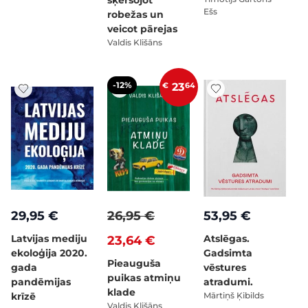
šķērsojot
Ešs
robežas un
veicot pārejas
Valdis Klišāns
-12%
€
23
64
29,95 €
26,95 €
53,95 €
Latvijas mediju
Atslēgas.
23,64 €
ekoloģija 2020.
Gadsimta
Pieauguša
gada
vēstures
puikas atmiņu
pandēmijas
atradumi.
klade
krīzē
Mārtiņš Ķibilds
Valdis Klišāns