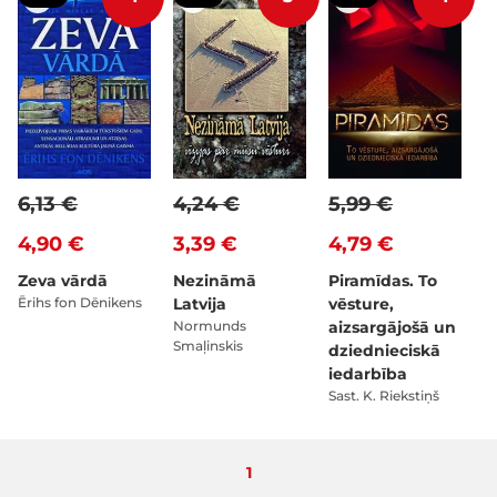
6,13 €
4,24 €
5,99 €
4,90 €
3,39 €
4,79 €
Zeva vārdā
Nezināmā
Piramīdas. To
Ērihs fon Dēnikens
Latvija
vēsture,
Normunds
aizsargājošā un
Smaļinskis
dziednieciskā
iedarbība
Sast. K. Riekstiņš
Pašlaik lasāt lapu
1