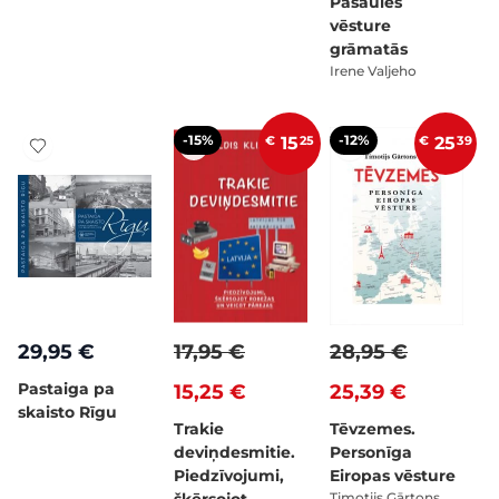
Pasaules
vēsture
grāmatās
Irene Valjeho
-15%
-12%
€
15
25
€
25
39
29,95 €
17,95 €
28,95 €
Pastaiga pa
15,25 €
25,39 €
skaisto Rīgu
Trakie
Tēvzemes.
deviņdesmitie.
Personīga
Piedzīvojumi,
Eiropas vēsture
Timotijs Gārtons