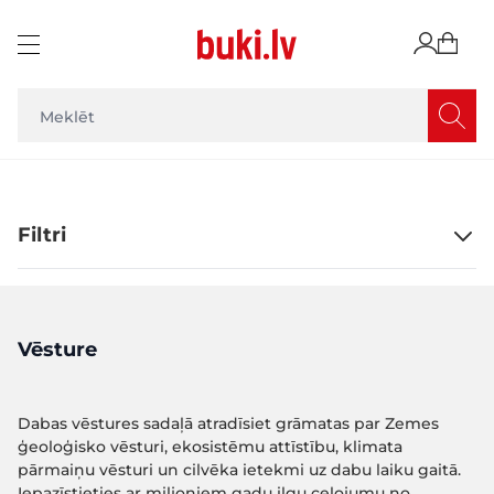
Skip to Content
Filtri
Vēsture
Dabas vēstures sadaļā atradīsiet grāmatas par Zemes
ģeoloģisko vēsturi, ekosistēmu attīstību, klimata
pārmaiņu vēsturi un cilvēka ietekmi uz dabu laiku gaitā.
Iepazīstieties ar miljoniem gadu ilgu ceļojumu no