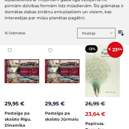
pirmām dzīvības formām līdz mūsdienām. Šīs grāmatas ir
domātas dabas zinātņu entuziastiem un visiem, kas
interesējas par mūsu planētas pagātni.
15
Grāmatas
-12%
€
23
64
29,95 €
29,95 €
26,95 €
Pastaiga pa
Pastaiga pa
23,64 €
skaisto Rīgu.
skaisto Jūrmalu
Papiruss.
Dinamika