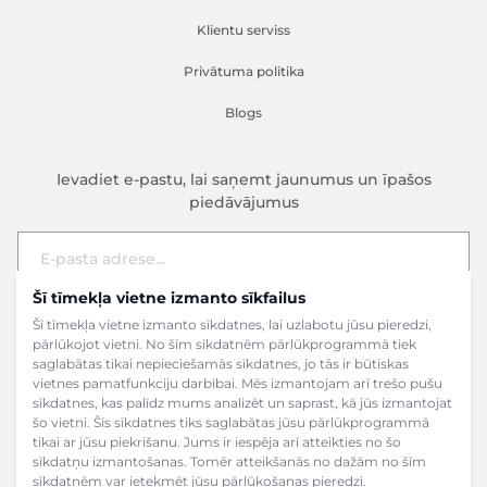
Klientu serviss
Privātuma politika
Blogs
Ievadiet e-pastu, lai saņemt jaunumus un īpašos
piedāvājumus
Šī tīmekļa vietne izmanto sīkfailus
E-pasta adrese
Pieteikties
Šī tīmekļa vietne izmanto sīkdatnes, lai uzlabotu jūsu pieredzi,
pārlūkojot vietni. No šīm sīkdatnēm pārlūkprogrammā tiek
saglabātas tikai nepieciešamās sīkdatnes, jo tās ir būtiskas
vietnes pamatfunkciju darbībai. Mēs izmantojam arī trešo pušu
sīkdatnes, kas palīdz mums analizēt un saprast, kā jūs izmantojat
šo vietni. Šīs sīkdatnes tiks saglabātas jūsu pārlūkprogrammā
tikai ar jūsu piekrišanu. Jums ir iespēja arī atteikties no šo
sīkdatņu izmantošanas. Tomēr atteikšanās no dažām no šīm
sīkdatnēm var ietekmēt jūsu pārlūkošanas pieredzi.