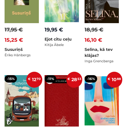
17,95 €
19,95 €
18,95 €
Ejot citu ceļu
15,25 €
16,10 €
Kitija Ābele
Susuriņš
Selīna, kā tev
Ēriks Hānbergs
klājas?
Inga Grencberga
-15%
-11%
-16%
€
12
70
€
28
53
€
10
88