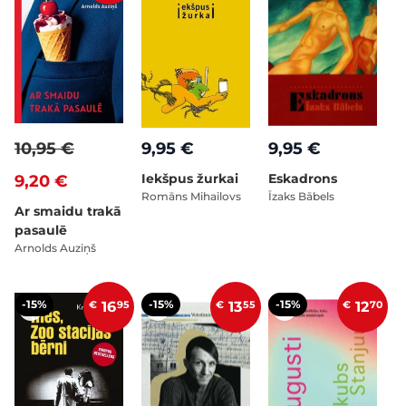
10,95 €
9,95 €
9,95 €
Iekšpus žurkai
Eskadrons
9,20 €
Romāns Mihailovs
Īzaks Bābels
Ar smaidu trakā
pasaulē
Arnolds Auziņš
-15%
-15%
-15%
€
16
95
€
13
55
€
12
70