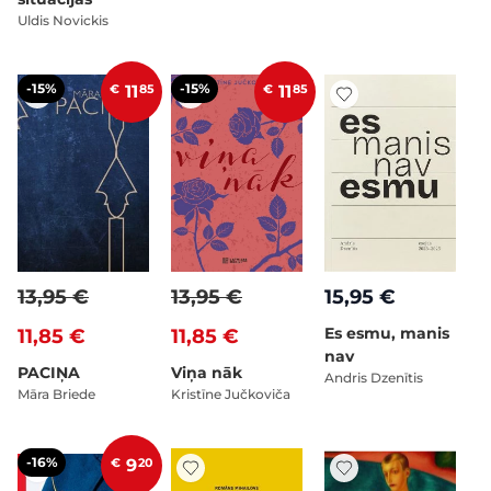
Uldis Novickis
-15%
-15%
€
11
85
€
11
85
13,95 €
13,95 €
15,95 €
Es esmu, manis
11,85 €
11,85 €
nav
PACIŅA
Viņa nāk
Andris Dzenītis
Māra Briede
Kristīne Jučkoviča
-16%
€
9
20