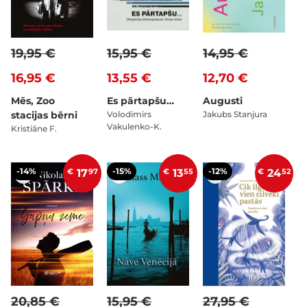
19,95 €
15,95 €
14,95 €
16,95 €
13,55 €
12,70 €
Mēs, Zoo
Es pārtapšu…
Augusti
stacijas bērni
Volodimirs
Jakubs Stanjura
Vakulenko-K.
Kristiāne F.
-14%
-15%
-12%
€
17
97
€
13
55
€
24
52
20,85 €
15,95 €
27,95 €