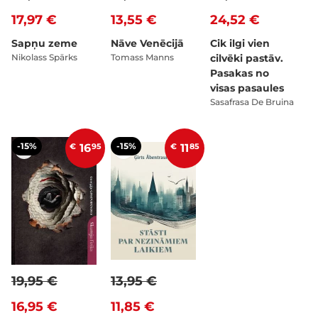
17,97 €
13,55 €
24,52 €
Sapņu zeme
Nāve Venēcijā
Cik ilgi vien
Nikolass Spārks
Tomass Manns
cilvēki pastāv.
Pasakas no
visas pasaules
Sasafrasa De Bruina
-15%
-15%
€
16
95
€
11
85
19,95 €
13,95 €
16,95 €
11,85 €