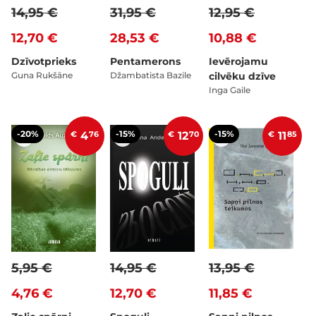
14,95 €
31,95 €
12,95 €
12,70 €
28,53 €
10,88 €
Dzīvotprieks
Pentamerons
Ievērojamu
Guna Rukšāne
Džambatista Bazile
cilvēku dzīve
Inga Gaile
-20%
-15%
-15%
€
4
76
€
12
70
€
11
85
5,95 €
14,95 €
13,95 €
4,76 €
12,70 €
11,85 €