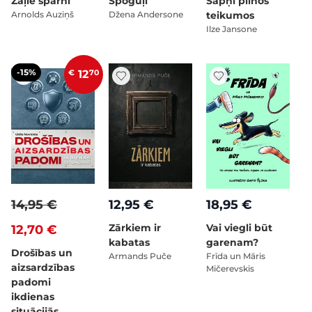
Zaļie spārni
Spoguļi
Sapņi pilnos
Arnolds Auziņš
Džena Andersone
teikumos
Ilze Jansone
-15%
€
12
70
14,95 €
12,95 €
18,95 €
Zārkiem ir
Vai viegli būt
12,70 €
kabatas
garenam?
Drošības un
Armands Puče
Frīda un Māris
aizsardzības
Mičerevskis
padomi
ikdienas
situācijās