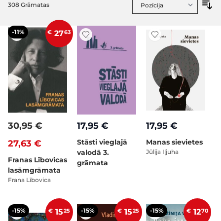
308
Grāmatas
-11%
€
27
63
30,95 €
17,95 €
17,95 €
Stāsti vieglajā
Manas sievietes
27,63 €
valodā 3.
Jūlija Iļjuha
Franas Lībovicas
grāmata
lasāmgrāmata
Frana Lībovica
-15%
-15%
-15%
€
15
25
€
15
25
€
12
70