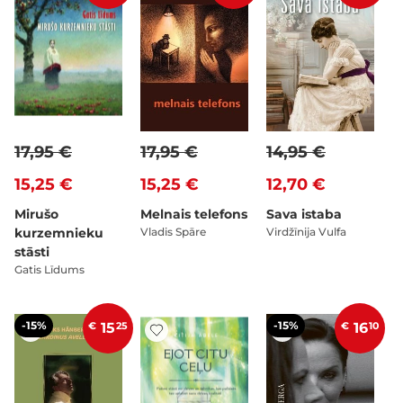
17,95 €
17,95 €
14,95 €
15,25 €
15,25 €
12,70 €
Mirušo
Melnais telefons
Sava istaba
kurzemnieku
Vladis Spāre
Virdžīnija Vulfa
stāsti
Gatis Līdums
-15%
-15%
€
15
25
€
16
10