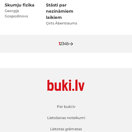
Skumju fizika
Stāsti par
Georgijs
nezināmiem
Gospodinovs
laikiem
Ģirts Ābentraums
Pašlaik lasāt lapu
Lapa
Lapa
Lapa
Lapa
1
2
3
4
5
Par buki.lv
Lietošanas noteikumi
Lietotas grāmatas