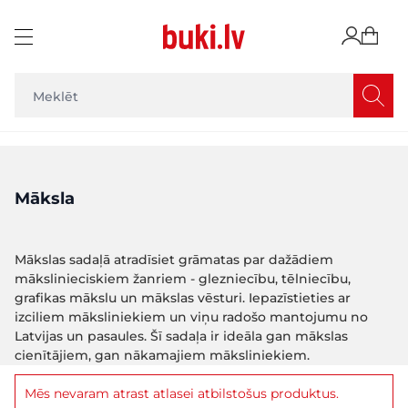
Skip to Content
Māksla
Mākslas sadaļā atradīsiet grāmatas par dažādiem
mākslinieciskiem žanriem - glezniecību, tēlniecību,
grafikas mākslu un mākslas vēsturi. Iepazīstieties ar
izciliem māksliniekiem un viņu radošo mantojumu no
Latvijas un pasaules. Šī sadaļa ir ideāla gan mākslas
cienītājiem, gan nākamajiem māksliniekiem.
Mēs nevaram atrast atlasei atbilstošus produktus.