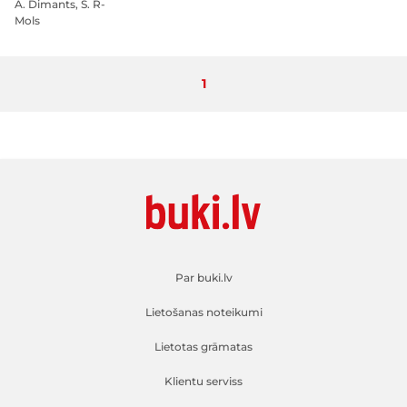
A. Dimants, S. R-
Mols
Pašlaik lasāt lapu
1
Par buki.lv
Lietošanas noteikumi
Lietotas grāmatas
Klientu serviss