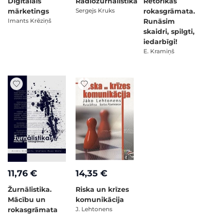
Digitālais
Radiožurnālistika
Retorikas
mārketings
Sergejs Kruks
rokasgrāmata.
Imants Krēziņš
Runāsim
skaidri, spilgti,
iedarbīgi!
E. Kramiņš
11,76 €
14,35 €
Žurnālistika.
Riska un krīzes
Mācību un
komunikācija
rokasgrāmata
J. Lehtonens