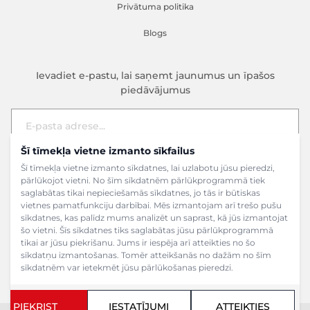
Privātuma politika
Blogs
Ievadiet e-pastu, lai saņemt jaunumus un īpašos
piedāvājumus
Šī tīmekļa vietne izmanto sīkfailus
E-pasta adrese
Pieteikties
Šī tīmekļa vietne izmanto sīkdatnes, lai uzlabotu jūsu pieredzi,
pārlūkojot vietni. No šīm sīkdatnēm pārlūkprogrammā tiek
saglabātas tikai nepieciešamās sīkdatnes, jo tās ir būtiskas
vietnes pamatfunkciju darbībai. Mēs izmantojam arī trešo pušu
sīkdatnes, kas palīdz mums analizēt un saprast, kā jūs izmantojat
šo vietni. Šīs sīkdatnes tiks saglabātas jūsu pārlūkprogrammā
tikai ar jūsu piekrišanu. Jums ir iespēja arī atteikties no šo
sīkdatņu izmantošanas. Tomēr atteikšanās no dažām no šīm
sīkdatnēm var ietekmēt jūsu pārlūkošanas pieredzi.
PIEKRIST
IESTATĪJUMI
ATTEIKTIES