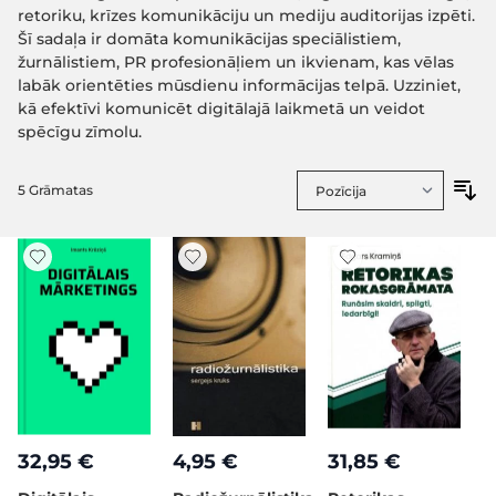
retoriku, krīzes komunikāciju un mediju auditorijas izpēti.
Šī sadaļa ir domāta komunikācijas speciālistiem,
žurnālistiem, PR profesionāļiem un ikvienam, kas vēlas
labāk orientēties mūsdienu informācijas telpā. Uzziniet,
kā efektīvi komunicēt digitālajā laikmetā un veidot
spēcīgu zīmolu.
5
Grāmatas
32,95 €
4,95 €
31,85 €