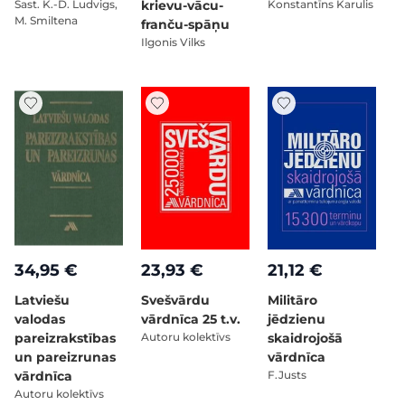
Sast. K.-D. Ludvigs,
krievu-vācu-
Konstantīns Karulis
M. Smiltena
franču-spāņu
Ilgonis Vilks
34,95 €
23,93 €
21,12 €
Latviešu
Svešvārdu
Militāro
valodas
vārdnīca 25 t.v.
jēdzienu
pareizrakstības
Autoru kolektīvs
skaidrojošā
un pareizrunas
vārdnīca
vārdnīca
F.Justs
Autoru kolektīvs