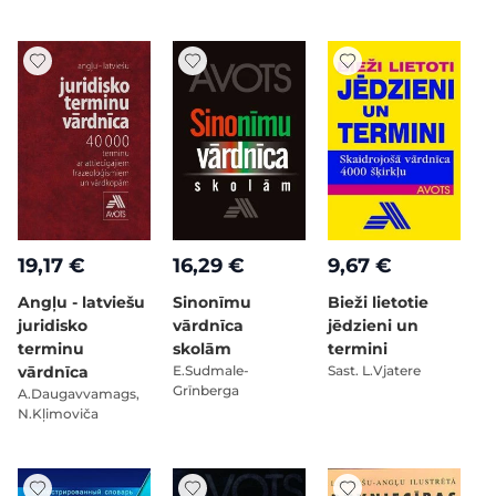
19,17 €
16,29 €
9,67 €
Angļu - latviešu
Sinonīmu
Bieži lietotie
juridisko
vārdnīca
jēdzieni un
terminu
skolām
termini
vārdnīca
E.Sudmale-
Sast. L.Vjatere
Grīnberga
A.Daugavvamags,
N.Kļimoviča