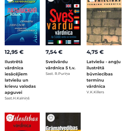
12,95 €
7,54 €
4,75 €
Ilustrētā
Svešvārdu
Latviešu - angļu
vārdnīca
vārdnīca 5 t.v.
ilustrētā
iesācējiem
Sast. R.Puriņa
būvniecības
latviešu un
terminu
krievu valodas
vārdnīca
apguvei
V.K.Killers
Sast.H.Kalniņš