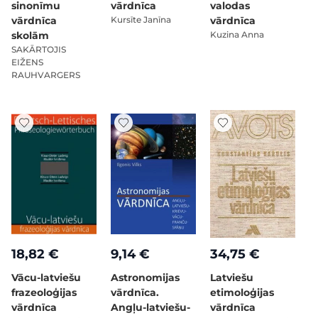
sinonīmu
vārdnīca
valodas
vārdnīca
Kursīte Janīna
vārdnīca
skolām
Kuzina Anna
SAKĀRTOJIS
EIŽENS
RAUHVARGERS
18,82 €
9,14 €
34,75 €
Vācu-latviešu
Astronomijas
Latviešu
frazeoloģijas
vārdnīca.
etimoloģijas
vārdnīca
Angļu-latviešu-
vārdnīca