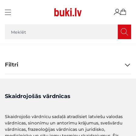
Skip to Content
Filtri
Skaidrojošās vārdnīcas
Skaidrojošo vārdnīcu sadaļā atradīsiet latviešu valodas
vārdnīcas, sinonīmu un antorīmu krājumus, svešvārdu
vārdnīcas, frazeoloģijas vārdnīcas un juridisko,
medicīnisko un citu jomu terminu skaidrojumus. Šīs