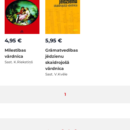
4,95 €
5,95 €
Mīlestības
Grāmatvedības
vārdnīca
jēdzienu
Sast. K.Riekstiņš
skaidrojošā
vārdnīca
Sast. V.Kvēle
Pašlaik lasāt lapu
1