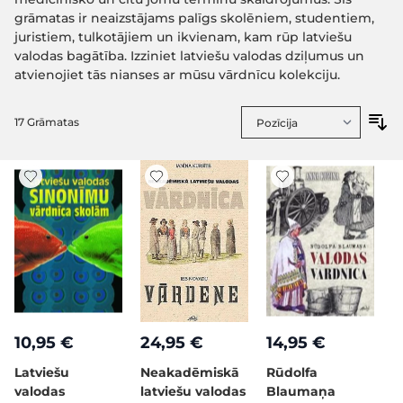
grāmatas ir neaizstājams palīgs skolēniem, studentiem,
juristiem, tulkotājiem un ikvienam, kam rūp latviešu
valodas bagātība. Izziniet latviešu valodas dziļumus un
atvienojiet tās nianses ar mūsu vārdnīcu kolekciju.
17
Grāmatas
10,95 €
24,95 €
14,95 €
Latviešu
Neakadēmiskā
Rūdolfa
valodas
latviešu valodas
Blaumaņa