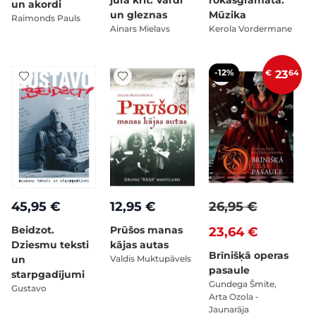
jūrā krīt. Vārdi
rokasgrāmata.
un akordi
un gleznas
Mūzika
Raimonds Pauls
Ainars Mielavs
Kerola Vordermane
-12%
€
23
64
45,95 €
12,95 €
26,95 €
Beidzot.
Prūšos manas
23,64 €
Dziesmu teksti
kājas autas
Brīnišķā operas
un
Valdis Muktupāvels
pasaule
starpgadījumi
Gundega Šmite,
Gustavo
Arta Ozola -
Jaunarāja