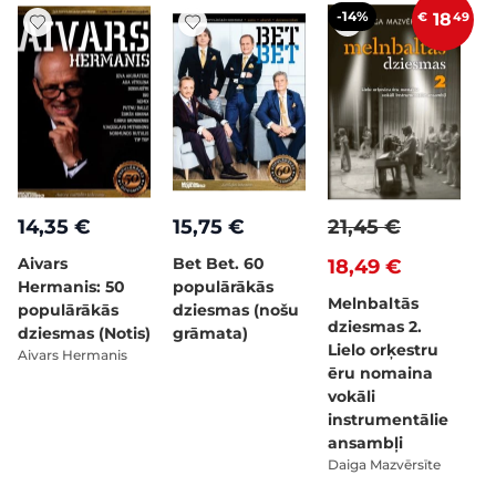
-14%
€
18
49
14,35 €
15,75 €
21,45 €
Aivars
Bet Bet. 60
18,49 €
Hermanis: 50
populārākās
Melnbaltās
populārākās
dziesmas (nošu
dziesmas 2.
dziesmas (Notis)
grāmata)
Lielo orķestru
Aivars Hermanis
ēru nomaina
vokāli
instrumentālie
ansambļi
Daiga Mazvērsīte