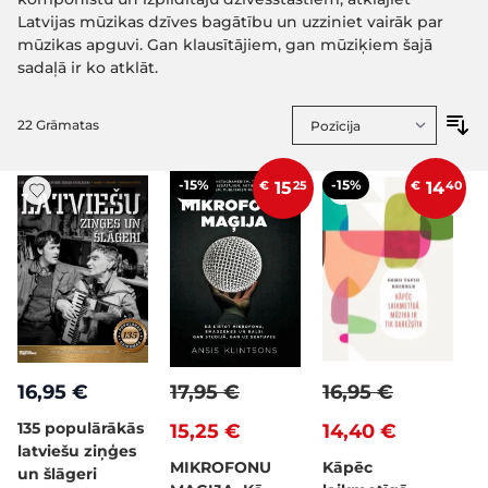
Latvijas mūzikas dzīves bagātību un uzziniet vairāk par
mūzikas apguvi. Gan klausītājiem, gan mūziķiem šajā
sadaļā ir ko atklāt.
22
Grāmatas
-15%
-15%
€
15
25
€
14
40
16,95 €
17,95 €
16,95 €
135 populārākās
15,25 €
14,40 €
latviešu ziņģes
MIKROFONU
Kāpēc
un šlāgeri