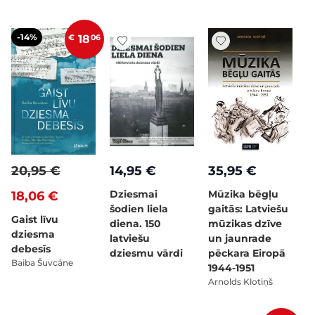
-14%
€
18
06
20,95 €
14,95 €
35,95 €
Dziesmai
Mūzika bēgļu
18,06 €
šodien liela
gaitās: Latviešu
Gaist līvu
diena. 150
mūzikas dzīve
dziesma
latviešu
un jaunrade
debesīs
dziesmu vārdi
pēckara Eiropā
Baiba Šuvcāne
1944-1951
Arnolds Klotiņš