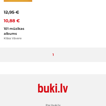
12,95 €
10,88 €
101 mūzikas
albums
Klāss Vāvere
Pašlaik lasāt lapu
1
Par buki.lv