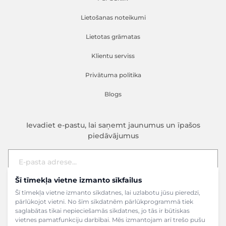
Lietošanas noteikumi
Lietotas grāmatas
Klientu serviss
Privātuma politika
Blogs
Ievadiet e-pastu, lai saņemt jaunumus un īpašos
piedāvājumus
Šī tīmekļa vietne izmanto sīkfailus
E-pasta adrese
Pieteikties
Šī tīmekļa vietne izmanto sīkdatnes, lai uzlabotu jūsu pieredzi,
pārlūkojot vietni. No šīm sīkdatnēm pārlūkprogrammā tiek
saglabātas tikai nepieciešamās sīkdatnes, jo tās ir būtiskas
vietnes pamatfunkciju darbībai. Mēs izmantojam arī trešo pušu