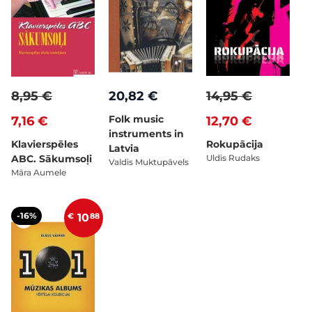
8,95 €
20,82 €
14,95 €
Folk music
7,16 €
12,70 €
instruments in
Klavierspēles
Rokupācija
Latvia
ABC. Sākumsoļi
Uldis Rudaks
Valdis Muktupāvels
Māra Aumele
-16%
€
10
88