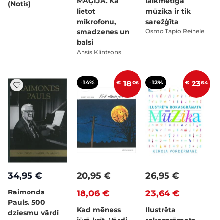
MAĢIJA. Kā
laikmetīgā
(Notis)
lietot
mūzika ir tik
mikrofonu,
sarežģīta
smadzenes un
Osmo Tapio Reihele
balsi
Ansis Klintsons
-14%
-12%
€
18
06
€
23
64
34,95 €
20,95 €
26,95 €
Raimonds
18,06 €
23,64 €
Pauls. 500
Kad mēness
Ilustrēta
dziesmu vārdi