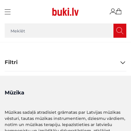
Skip to Content
Filtri
Mūzika
Mūzikas sadaļā atradīsiet grāmatas par Latvijas mūzikas
vēsturi, tautas mūzikas instrumentiem, dziesmu vārdiem,
notīm un mūzikas terapiju. Iepazīstieties ar latviešu
komponistu un izpildītāju dzīvesstāstiem, atklājiet