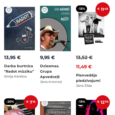
-15%
€
11
49
13,95 €
9,95 €
13,52 €
Darba burtnīca
Dziesmas.
11,49 €
"Radot mūziku"
Grupa
Pienvedēja
Sintija Kārkliņa
Apvedceļš
piedzīvojumi
Jānis Krūmiņš
Jānis Žilde
-20%
-15%
€
7
16
€
12
70