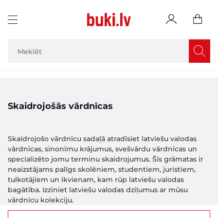
Skip to Content
Skaidrojošās vārdnīcas
Skaidrojošo vārdnīcu sadaļā atradīsiet latviešu valodas
vārdnīcas, sinonīmu krājumus, svešvārdu vārdnīcas un
specializēto jomu terminu skaidrojumus. Šīs grāmatas ir
neaizstājams palīgs skolēniem, studentiem, juristiem,
tulkotājiem un ikvienam, kam rūp latviešu valodas
bagātība. Izziniet latviešu valodas dziļumus ar mūsu
vārdnīcu kolekciju.