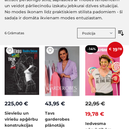
un veidot pārliecinošu izskatu jebkurai dzīves situācijai.
No modes ikonam līdz praktiskiem stilista padomiem - šī
sadaļa ir domāta ikvienam modes entuziastam.
6
Grāmatas
-14%
€
19
78
225,00 €
43,95 €
22,95 €
Sieviešu un
Tavs
19,78 €
vīriešu apģērbu
garderobes
Iedvesma
konstrukcijas
plānotājs