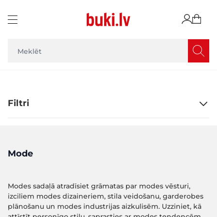
Skip to Content
Filtri
Mode
Modes sadaļā atradīsiet grāmatas par modes vēsturi,
izciliem modes dizaineriem, stila veidošanu, garderobes
plānošanu un modes industrijas aizkulisēm. Uzziniet, kā
attīstīt personīgo stilu, saprasties ar modes tendencēm