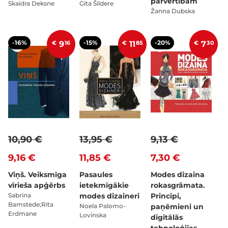
pārvērtībām
Skaidra Deksne
Gita Šildere
Žanna Dubska
-16%
-15%
-20%
€
9
16
€
11
85
€
7
30
10,90 €
13,95 €
9,13 €
9,16 €
11,85 €
7,30 €
Viņš. Veiksmīga
Pasaules
Modes dizaina
vīrieša apģērbs
ietekmīgākie
rokasgrāmata.
Sabrina
modes dizaineri
Principi,
Bamstede;Rita
Noela Palomo-
paņēmieni un
Erdmane
Lovinska
digitālās