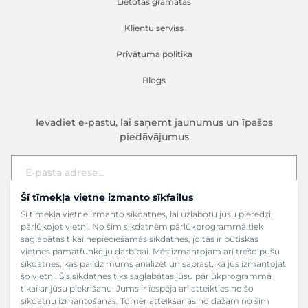
Lietotas grāmatas
Klientu serviss
Privātuma politika
Blogs
Ievadiet e-pastu, lai saņemt jaunumus un īpašos
piedāvājumus
Šī tīmekļa vietne izmanto sīkfailus
E-pasta adrese
Pieteikties
Šī tīmekļa vietne izmanto sīkdatnes, lai uzlabotu jūsu pieredzi,
pārlūkojot vietni. No šīm sīkdatnēm pārlūkprogrammā tiek
saglabātas tikai nepieciešamās sīkdatnes, jo tās ir būtiskas
vietnes pamatfunkciju darbībai. Mēs izmantojam arī trešo pušu
sīkdatnes, kas palīdz mums analizēt un saprast, kā jūs izmantojat
šo vietni. Šīs sīkdatnes tiks saglabātas jūsu pārlūkprogrammā
tikai ar jūsu piekrišanu. Jums ir iespēja arī atteikties no šo
sīkdatņu izmantošanas. Tomēr atteikšanās no dažām no šīm