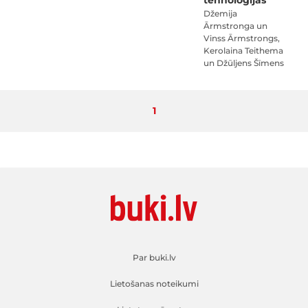
tehnoloģijas
Džemija
Ārmstronga un
Vinss Ārmstrongs,
Kerolaina Teithema
un Džūljens Šīmens
Pašlaik lasāt lapu
1
Par buki.lv
Lietošanas noteikumi