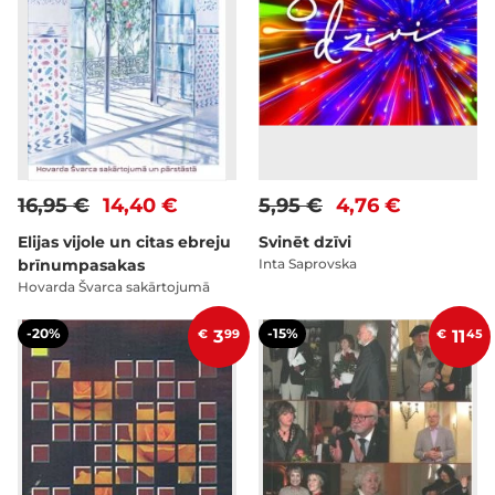
16,95 €
14,40 €
5,95 €
4,76 €
Elijas vijole un citas ebreju
Svinēt dzīvi
brīnumpasakas
Inta Saprovska
Hovarda Švarca sakārtojumā
-20%
-15%
€
3
99
€
11
45