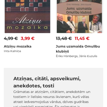
4,99 €
3,99 €
13,48 €
11,45 €
Atziņu mozaīka
Jums uzsmaida Omulību
Inta Kalniņa
klubiņš
Ēriks Hānbergs, Jānis Ķuzulis
Atziņas, citāti, apsveikumi,
anekdotes, tosti
Grāmatas ar atziņām, citātiem, anekdotēm un
tostiem ir lielisks resurss ikvienam, kurš vēlas
atrast iedvesmojošus vārdus, dzīves gudrības
vai vienkārši pasmieties. Šīs grāmatas ir