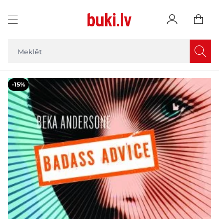
Skip to Content
Main image
Click to view image in fullscreen
-15%