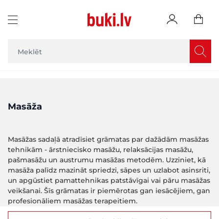
Skip to Content
Masāža
Masāžas sadaļā atradīsiet grāmatas par dažādām masāžas
tehnikām - ārstniecisko masāžu, relaksācijas masāžu,
pašmasāžu un austrumu masāžas metodēm. Uzziniet, kā
masāža palīdz mazināt spriedzi, sāpes un uzlabot asinsriti,
un apgūstiet pamattehnikas patstāvīgai vai pāru masāžas
veikšanai. Šīs grāmatas ir piemērotas gan iesācējiem, gan
profesionāliem masāžas terapeitiem.