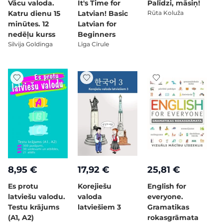
Vācu valoda.
It's Time for
Palīdzi, māsiņ!
Katru dienu 15
Latvian! Basic
Rūta Koluža
minūtes. 12
Latvian for
nedēļu kurss
Beginners
Silvija Goldinga
Līga Cīrule
8,95 €
17,92 €
25,81 €
Es protu
Korejiešu
English for
latviešu valodu.
valoda
everyone.
Testu krājums
latviešiem 3
Gramatikas
(A1, A2)
rokasgrāmata