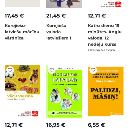
17,45 €
21,45 €
12,71 €
Korejiešu-
Korejiešu
Katru dienu 15
latviešu mācību
valoda
minūtes. Angļu
vārdnīca
latviešiem 1
valoda. 12
nedēļu kurss
Džeina Vaitvika
12,71 €
16,95 €
6,55 €