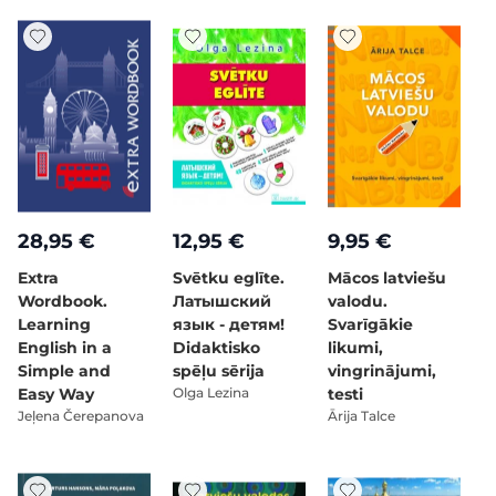
28,95 €
12,95 €
9,95 €
Extra
Svētku eglīte.
Mācos latviešu
Wordbook.
Латышский
valodu.
Learning
язык - детям!
Svarīgākie
English in a
Didaktisko
likumi,
Simple and
spēļu sērija
vingrinājumi,
Easy Way
Olga Lezina
testi
Jeļena Čerepanova
Ārija Talce