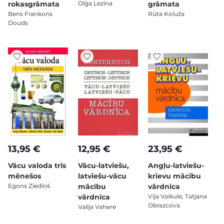
rokasgrāmata
Olga Lezina
grāmata
Bens Frankons
Rūta Koluža
Douds
13,95 €
12,95 €
23,95 €
Vācu valoda trīs
Vācu-latviešu,
Angļu-latviešu-
mēnešos
latviešu-vācu
krievu mācību
Egons Ziediņš
mācību
vārdnīca
vārdnīca
Vija Vaikule, Tatjana
Obrazcova
Valija Vahere