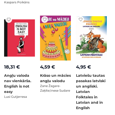
Kaspars Poikāns
18,31 €
4,59 €
4,95 €
Angļu valoda
Krāso un mācies
Latviešu tautas
nav vienkārša.
angļu valodu
pasakas latviski
English is not
Zane Žagare-
un angliski.
Zaķīte;Inese Sudare
easy
Latvian
Lusi Gutjerresa
Folktales in
Latvian and in
English