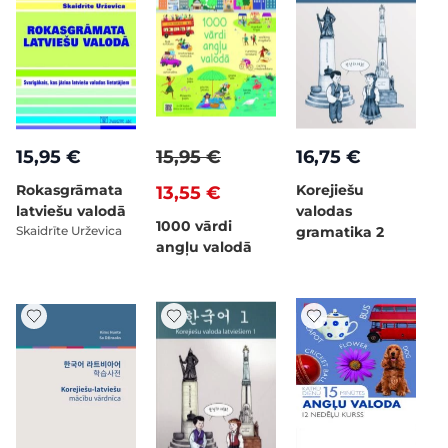
15,95 €
15,95 €
16,75 €
Rokasgrāmata
Korejiešu
13,55 €
latviešu valodā
valodas
1000 vārdi
Skaidrīte Urževica
gramatika 2
angļu valodā