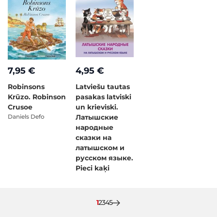
7,95 €
4,95 €
Robinsons
Latviešu tautas
Krūzo. Robinson
pasakas latviski
Crusoe
un krieviski.
Daniels Defo
Латышские
народные
сказки на
латышском и
русском языке.
Pieci kaķi
Pašlaik lasāt lapu
Lapa
Lapa
Lapa
Lapa
1
2
3
4
5