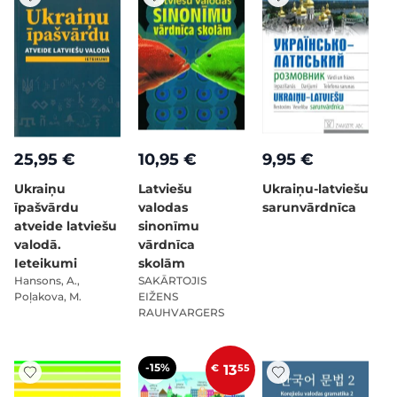
25,95 €
10,95 €
9,95 €
Ukraiņu
Latviešu
Ukraiņu-latviešu
īpašvārdu
valodas
sarunvārdnīca
atveide latviešu
sinonīmu
valodā.
vārdnīca
Ieteikumi
skolām
Hansons, A.,
SAKĀRTOJIS
Poļakova, M.
EIŽENS
RAUHVARGERS
-15%
€
13
55