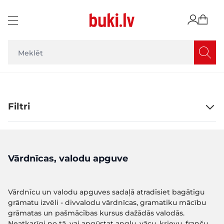
Skip to Content
Filtri
Vārdnīcas, valodu apguve
Vārdnīcu un valodu apguves sadaļā atradīsiet bagātīgu
grāmatu izvēli - divvalodu vārdnīcas, gramatiku mācību
grāmatas un pašmācības kursus dažādās valodās.
Neatkarīgi no tā, vai apgūstat angļu, vācu, krievu, franču