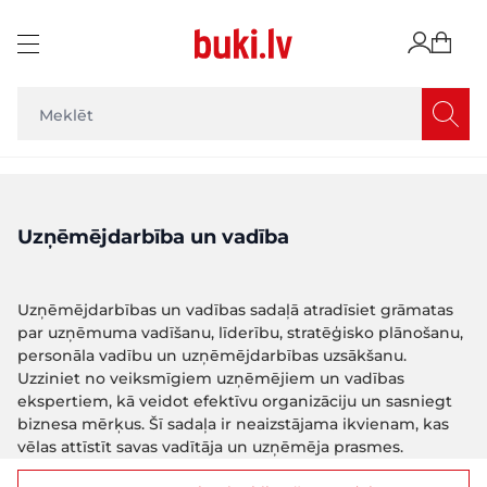
Skip to Content
Uzņēmējdarbība un vadība
Uzņēmējdarbības un vadības sadaļā atradīsiet grāmatas
par uzņēmuma vadīšanu, līderību, stratēģisko plānošanu,
personāla vadību un uzņēmējdarbības uzsākšanu.
Uzziniet no veiksmīgiem uzņēmējiem un vadības
ekspertiem, kā veidot efektīvu organizāciju un sasniegt
biznesa mērķus. Šī sadaļa ir neaizstājama ikvienam, kas
vēlas attīstīt savas vadītāja un uzņēmēja prasmes.