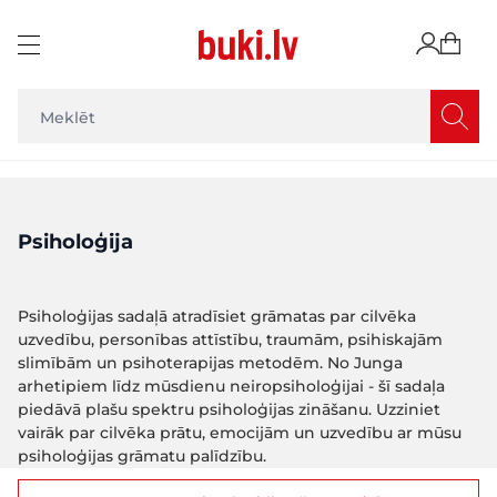
Skip to Content
Psiholoģija
Psiholoģijas sadaļā atradīsiet grāmatas par cilvēka
uzvedību, personības attīstību, traumām, psihiskajām
slimībām un psihoterapijas metodēm. No Junga
arhetipiem līdz mūsdienu neiropsiholoģijai - šī sadaļa
piedāvā plašu spektru psiholoģijas zināšanu. Uzziniet
vairāk par cilvēka prātu, emocijām un uzvedību ar mūsu
psiholoģijas grāmatu palīdzību.