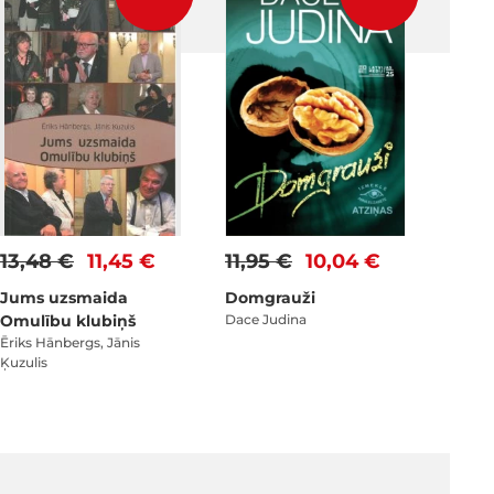
13,48 €
11,45 €
11,95 €
10,04 €
Jums uzsmaida
Domgrauži
Omulību klubiņš
Dace Judina
Ēriks Hānbergs, Jānis
Ķuzulis