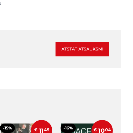
s
ATSTĀT ATSAUKSMI
-15%
-16%
€
11
45
€
10
04