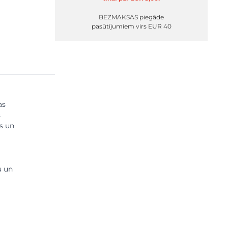
BEZMAKSAS piegāde
pasūtījumiem virs EUR 40
as
s
os un
u un