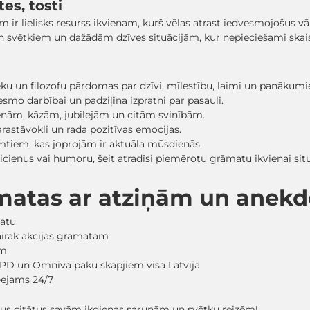
es, tosti
r lielisks resurss ikvienam, kurš vēlas atrast iedvesmojošus vār
 svētkiem un dažādām dzīves situācijām, kur nepieciešami skaist
ieku un filozofu pārdomas par dzīvi, mīlestību, laimi un panākum
vesmo darbībai un padziļina izpratni par pasauli.
ienām, kāzām, jubilejām un citām svinībām.
arastāvokli un rada pozitīvas emocijas.
mtiem, kas joprojām ir aktuāla mūsdienās.
icienus vai humoru, šeit atradīsi piemērotu grāmatu ikvienai situ
āmatas ar atziņām un ane
matu
vairāk akcijas grāmatām
em
PD un Omniva paku skapjiem visā Latvijā
ieejams 24/7
gus citātus savām ikdienas sarunām un svētku reizēm!