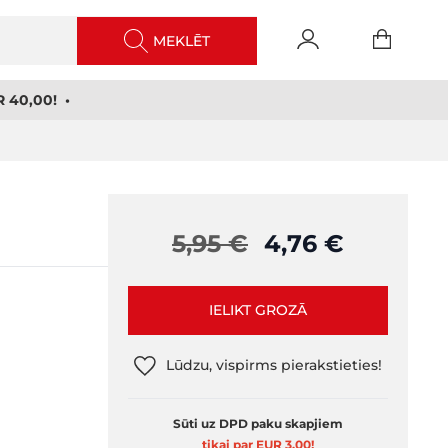
MEKLĒT
 40,00! •
5,95 €
4,76 €
IELIKT GROZĀ
Lūdzu, vispirms pierakstieties!
Sūti uz DPD paku skapjiem
tikai par EUR 3,00
!