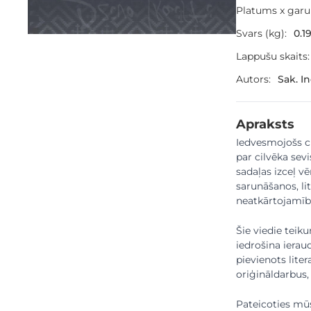
Platums x gar
Svars (kg):
0.1
Lappušu skaits:
Autors:
Sak. I
Apraksts
Iedvesmojošs c
par cilvēka se
sadaļas izceļ vē
sarunāšanos, li
neatkārtojamīb
Šie viedie teik
iedrošina ierau
pievienots liter
oriģināldarbus,
Pateicoties m