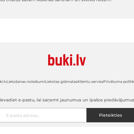
i.lv
Lietošanas noteikumi
Lietotas grāmatas
Klientu serviss
Privātuma politi
Ievadiet e-pastu, lai saņemt jaunumus un īpašos piedāvājumu
E-pasta adrese
Pieteikties