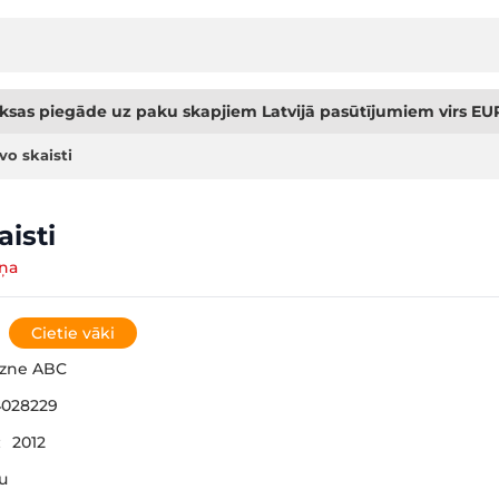
sas piegāde uz paku skapjiem Latvijā pasūtījumiem virs EUR
vo skaisti
aisti
iņa
Cietie vāki
gzne ABC
4028229
:
2012
šu