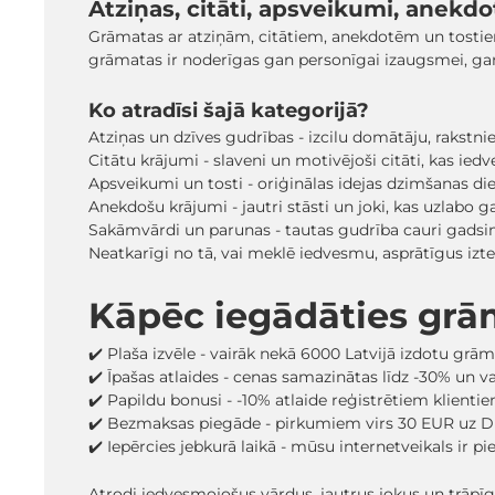
Atziņas, citāti, apsveikumi, anekdot
Grāmatas ar atziņām, citātiem, anekdotēm un tostiem i
grāmatas ir noderīgas gan personīgai izaugsmei, gan
Ko atradīsi šajā kategorijā?
Atziņas un dzīves gudrības - izcilu domātāju, rakstn
Citātu krājumi - slaveni un motivējoši citāti, kas ied
Apsveikumi un tosti - oriģinālas idejas dzimšanas d
Anekdošu krājumi - jautri stāsti un joki, kas uzlabo g
Sakāmvārdi un parunas - tautas gudrība cauri gadsi
Neatkarīgi no tā, vai meklē iedvesmu, asprātīgus izte
Kāpēc iegādāties gr
✔️ Plaša izvēle - vairāk nekā 6000 Latvijā izdotu grā
✔️ Īpašas atlaides - cenas samazinātas līdz -30% un 
✔️ Papildu bonusi - -10% atlaide reģistrētiem klienti
✔️ Bezmaksas piegāde - pirkumiem virs 30 EUR uz D
✔️ Iepērcies jebkurā laikā - mūsu internetveikals ir p
Atrodi iedvesmojošus vārdus, jautrus jokus un trāpī