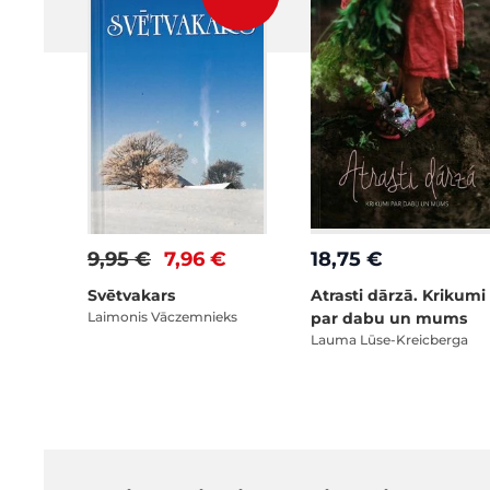
9,95 €
7,96 €
18,75 €
Svētvakars
Atrasti dārzā. Krikumi
Laimonis Vāczemnieks
par dabu un mums
Lauma Lūse-Kreicberga