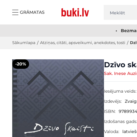
Skip to Content
GRĀMATAS
• Bezmak
Sākumlapa
/
Atziņas, citāti, apsveikumi, anekdotes, tosti
/
Dzī
Main image
Click to view image in fullscreen
Dzīvo sk
-20%
Sak. Inese Auz
Iesējuma veids:
Izdevējs:
Zvai
ISBN:
978993
Izdošanas gads
Valoda:
latvie