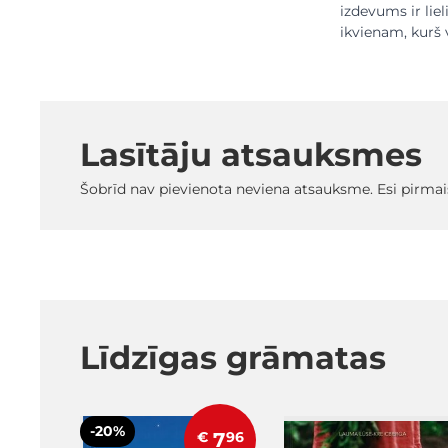
izdevums ir lie
ikvienam, kurš 
Lasītāju atsauksmes
Šobrīd nav pievienota neviena atsauksme. Esi pirmai
Līdzīgas grāmatas
-20%
€
7
96