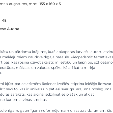
ums x augstums, mm:
155 x 160 x 5
9
48
nese Auziņa
itātu un pārdomu krājums, kurā apkopotas latviešu autoru atziņ
vis meklējumiem daudzveidīgajā pasaulē. Piecpadsmit tematiskā
rtības, kas rosina dzīvot skaisti: mīlestību un laipnību, uzticēšan
teratūras, mākslas un valodas spēku, kā arī katra mirkļa
u.
umi kļūst par ceļazīmēm ikdienas izvēlēs, stiprina iekšējo līdzsvar
dzīt sevī to, kas ir unikāls un patiesi svarīgs. Krājuma noslēgumā
atūras saraksts, kas aicina iedziļināties plašāk un atklāt
 no kuriem atziņas smeltas.
ūsdienīgam, gaumīgam noformējumam un satura dziļumam, šis