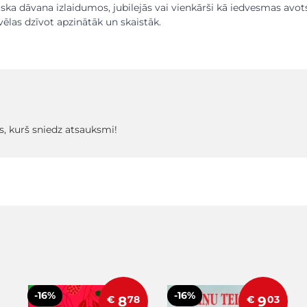
liska dāvana izlaidumos, jubilejās vai vienkārši kā iedvesmas avot
vēlas dzīvot apzinātāk un skaistāk.
s, kurš sniedz atsauksmi!
-16%
-16%
€
8
78
€
9
03