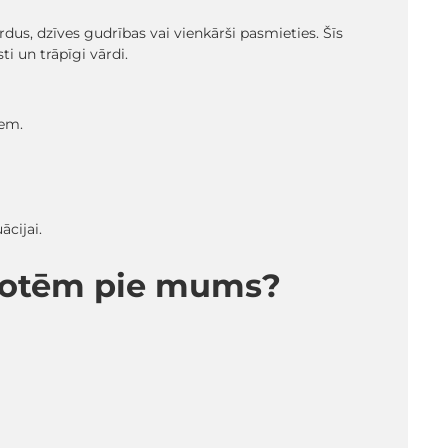
dus, dzīves gudrības vai vienkārši pasmieties. Šīs
i un trāpīgi vārdi.
iem.
ācijai.
kdotēm pie mums?