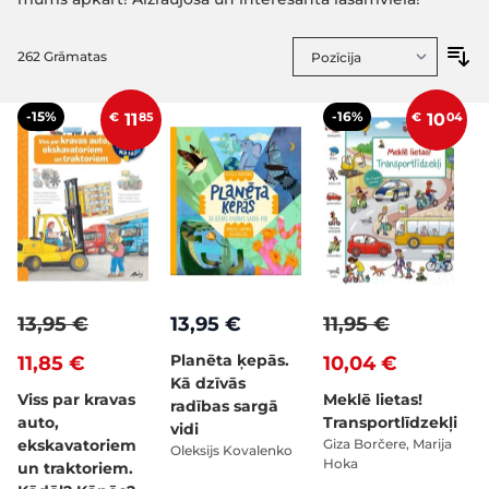
262
Grāmatas
-15%
-16%
€
11
85
€
10
04
13,95 €
13,95 €
11,95 €
Planēta ķepās.
11,85 €
10,04 €
Kā dzīvās
Viss par kravas
Meklē lietas!
radības sargā
auto,
Transportlīdzekļi
vidi
ekskavatoriem
Giza Borčere, Marija
Oleksijs Kovalenko
Hoka
un traktoriem.