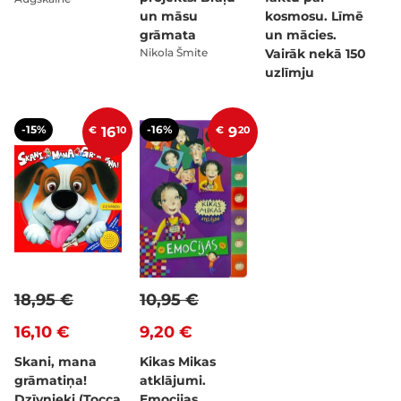
un māsu
kosmosu. Līmē
grāmata
un mācies.
Nikola Šmite
Vairāk nekā 150
uzlīmju
-15%
-16%
€
16
10
€
9
20
18,95 €
10,95 €
16,10 €
9,20 €
Skani, mana
Kikas Mikas
grāmatiņa!
atklājumi.
Dzīvnieki (Tocca
Emocijas