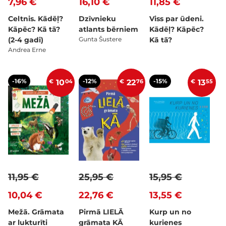
7,96 €
16,10 €
11,85 €
Celtnis. Kādēļ?
Dzīvnieku
Viss par ūdeni.
Kāpēc? Kā tā?
atlants bērniem
Kādēļ? Kāpēc?
(2-4 gadi)
Gunta Šustere
Kā tā?
Andrea Erne
-16%
-12%
-15%
€
10
04
€
22
76
€
13
55
11,95 €
25,95 €
15,95 €
10,04 €
22,76 €
13,55 €
Mežā. Grāmata
Pirmā LIELĀ
Kurp un no
ar lukturīti
grāmata KĀ
kurienes