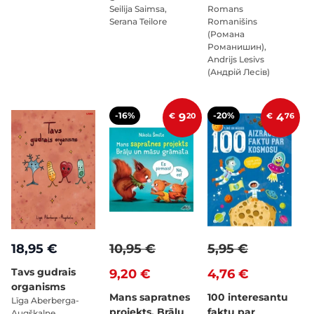
Seilija Saimsa,
Romans
Serana Teilore
Romanišins
(Романа
Романишин),
Andrijs Lesivs
(Андрій Лесів)
-16%
-20%
€
9
20
€
4
76
18,95 €
10,95 €
5,95 €
Tavs gudrais
9,20 €
4,76 €
organisms
Mans sapratnes
100 interesantu
Līga Aberberga-
projekts. Brāļu
faktu par
Augškalne