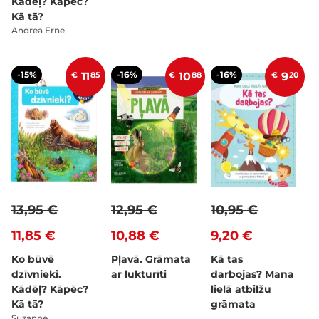
Kādēļ? Kāpēc?
Kā tā?
Andrea Erne
-15%
-16%
-16%
€
11
85
€
10
88
€
9
20
13,95 €
12,95 €
10,95 €
11,85 €
10,88 €
9,20 €
Ko būvē
Pļavā. Grāmata
Kā tas
dzīvnieki.
ar lukturīti
darbojas? Mana
Kādēļ? Kāpēc?
lielā atbilžu
Kā tā?
grāmata
Suzanne