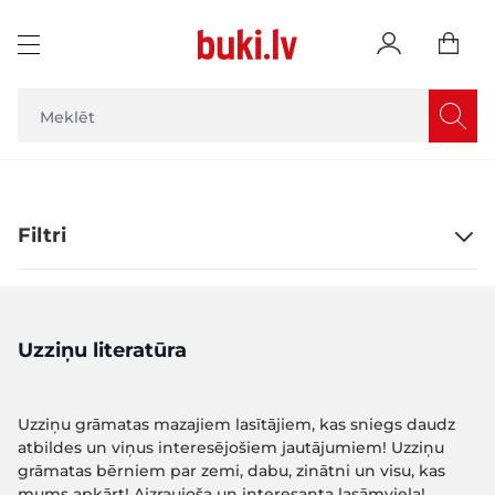
Skip to Content
Filtri
Uzziņu literatūra
Uzziņu grāmatas mazajiem lasītājiem, kas sniegs daudz
atbildes un viņus interesējošiem jautājumiem! Uzziņu
grāmatas bērniem par zemi, dabu, zinātni un visu, kas
mums apkārt! Aizraujoša un interesanta lasāmviela!