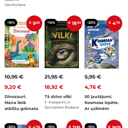
Gernhoizere
-16%
-14%
-20%
€
9
20
€
18
92
€
4
76
10,95 €
21,95 €
5,95 €
9,20 €
18,92 €
4,76 €
Dinozauri.
Tā dzīvo vilki
50 jautājumi.
Mana lielā
F. Kukajarīni, K.
Kosmosa izpēte.
Šarmahere-Šreibere
atbilžu grāmata
Ar uzlīmēm
-20%
-15%
-15%
€
4
76
€
11
85
€
16
95