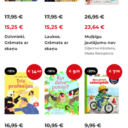
17,95 €
17,95 €
26,95 €
15,25 €
15,25 €
23,64 €
Dzīvnieki.
Laukos.
Muļķīgu
Grāmata ar
Grāmata ar
jautājumu nav
skaņu
skaņu
Giljerme Kārstens,
Maiks Remptons
-15%
-16%
-20%
€
14
40
€
9
20
€
7
96
16,95 €
10,95 €
9,95 €