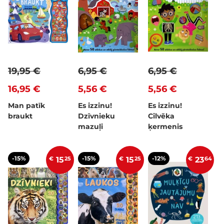
19,95 €
6,95 €
6,95 €
16,95 €
5,56 €
5,56 €
Man patīk
Es izzinu!
Es izzinu!
braukt
Dzīvnieku
Cilvēka
mazuļi
ķermenis
-15%
-15%
-12%
€
15
25
€
15
25
€
23
64