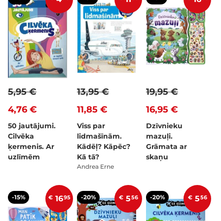
5,95 €
13,95 €
19,95 €
4,76 €
11,85 €
16,95 €
50 jautājumi.
Viss par
Dzīvnieku
Cilvēka
lidmašīnām.
mazuļi.
ķermenis. Ar
Kādēļ? Kāpēc?
Grāmata ar
uzlīmēm
Kā tā?
skaņu
Andrea Erne
-15%
-20%
-20%
€
16
95
€
5
56
€
5
56