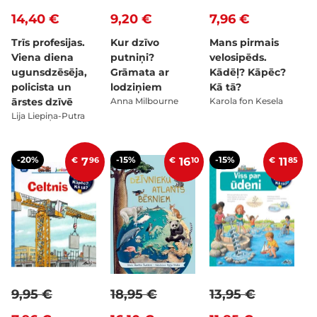
14,40 €
9,20 €
7,96 €
Trīs profesijas.
Kur dzīvo
Mans pirmais
Viena diena
putniņi?
velosipēds.
ugunsdzēsēja,
Grāmata ar
Kādēļ? Kāpēc?
policista un
lodziņiem
Kā tā?
ārstes dzīvē
Anna Milbourne
Karola fon Kesela
Lija Liepiņa-Putra
-20%
-15%
-15%
€
7
96
€
16
10
€
11
85
9,95 €
18,95 €
13,95 €