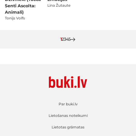
Senti Ascolta:
Lina Žutaute
Animali)
Tonijs Volfs
Pašlaik lasāt lapu
Lapa
Lapa
Lapa
Lapa
1
2
3
4
5
Par buki.lv
Lietošanas noteikumi
Lietotas grāmatas