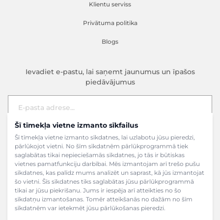
Klientu serviss
Privātuma politika
Blogs
Ievadiet e-pastu, lai saņemt jaunumus un īpašos
piedāvājumus
Šī tīmekļa vietne izmanto sīkfailus
E-pasta adrese
Pieteikties
Šī tīmekļa vietne izmanto sīkdatnes, lai uzlabotu jūsu pieredzi,
pārlūkojot vietni. No šīm sīkdatnēm pārlūkprogrammā tiek
saglabātas tikai nepieciešamās sīkdatnes, jo tās ir būtiskas
vietnes pamatfunkciju darbībai. Mēs izmantojam arī trešo pušu
sīkdatnes, kas palīdz mums analizēt un saprast, kā jūs izmantojat
šo vietni. Šīs sīkdatnes tiks saglabātas jūsu pārlūkprogrammā
tikai ar jūsu piekrišanu. Jums ir iespēja arī atteikties no šo
sīkdatņu izmantošanas. Tomēr atteikšanās no dažām no šīm
sīkdatnēm var ietekmēt jūsu pārlūkošanas pieredzi.