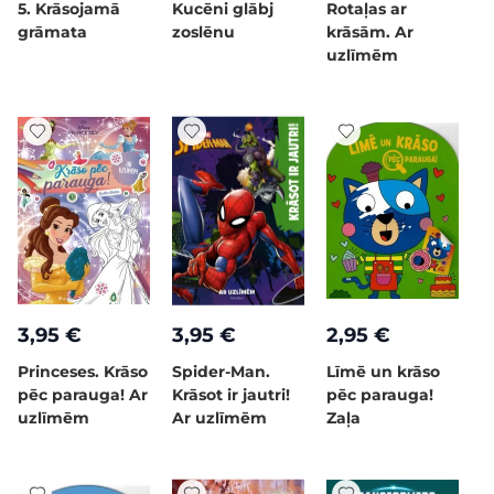
5. Krāsojamā
Kucēni glābj
Rotaļas ar
grāmata
zoslēnu
krāsām. Ar
uzlīmēm
3,95 €
3,95 €
2,95 €
Princeses. Krāso
Spider-Man.
Līmē un krāso
pēc parauga! Ar
Krāsot ir jautri!
pēc parauga!
uzlīmēm
Ar uzlīmēm
Zaļa