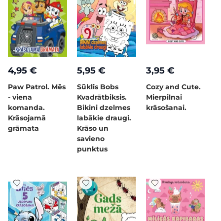
4,95 €
5,95 €
3,95 €
Paw Patrol. Mēs
Sūklis Bobs
Cozy and Cute.
- viena
Kvadrātbiksis.
Mierpilnai
komanda.
Bikini dzelmes
krāsošanai.
Krāsojamā
labākie draugi.
grāmata
Krāso un
savieno
punktus