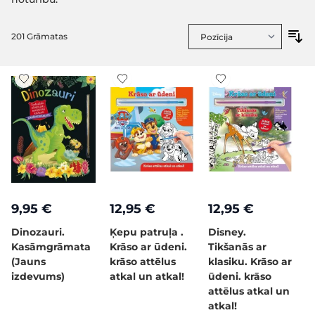
201
Grāmatas
9,95 €
12,95 €
12,95 €
Dinozauri.
Ķepu patruļa .
Disney.
Kasāmgrāmata
Krāso ar ūdeni.
Tikšanās ar
(Jauns
krāso attēlus
klasiku. Krāso ar
izdevums)
atkal un atkal!
ūdeni. krāso
attēlus atkal un
atkal!