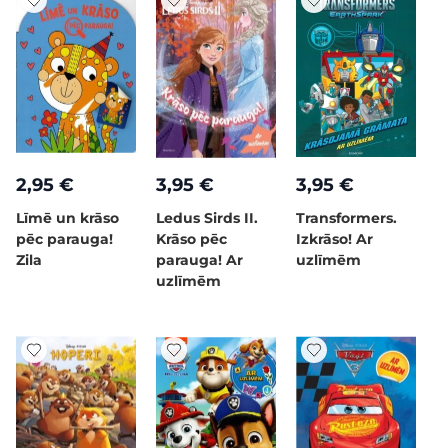
2,95 €
3,95 €
3,95 €
Līmē un krāso
Ledus Sirds II.
Transformers.
pēc parauga!
Krāso pēc
Izkrāso! Ar
Zila
parauga! Ar
uzlīmēm
uzlīmēm