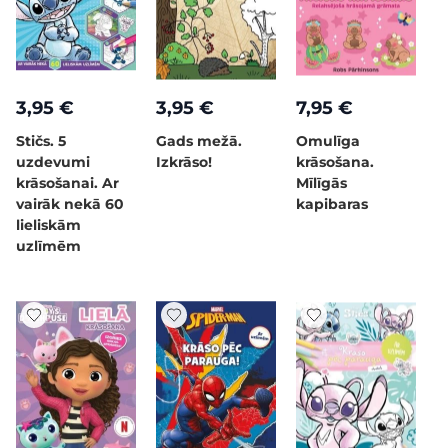
3,95 €
3,95 €
7,95 €
Stičs. 5
Gads mežā.
Omulīga
uzdevumi
Izkrāso!
krāsošana.
krāsošanai. Ar
Mīlīgās
vairāk nekā 60
kapibaras
lieliskām
uzlīmēm