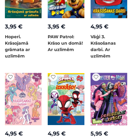
3,95 €
3,95 €
4,95 €
Hoperi.
PAW Patrol:
Vāģi 3.
Krāsojamā
Krāso un domā!
Krāsošanas
grāmata ar
Ar uzlīmēm
darbi. Ar
uzlīmēm
uzlīmēm
4,95 €
4,95 €
5,95 €