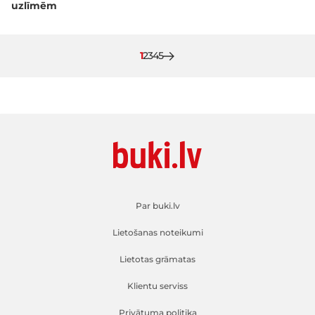
uzlīmēm
Pašlaik lasāt lapu
Lapa
Lapa
Lapa
Lapa
1
2
3
4
5
Par buki.lv
Lietošanas noteikumi
Lietotas grāmatas
Klientu serviss
Privātuma politika