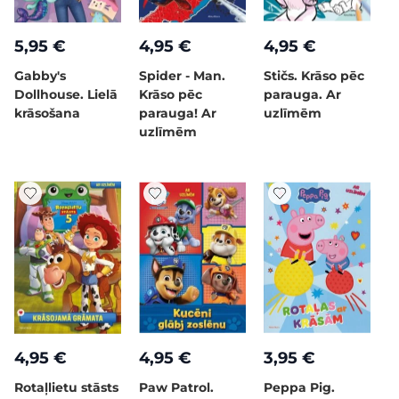
5,95 €
4,95 €
4,95 €
Gabby's
Spider - Man.
Stičs. Krāso pēc
Dollhouse. Lielā
Krāso pēc
parauga. Ar
krāsošana
parauga! Ar
uzlīmēm
uzlīmēm
4,95 €
4,95 €
3,95 €
Rotaļlietu stāsts
Paw Patrol.
Peppa Pig.