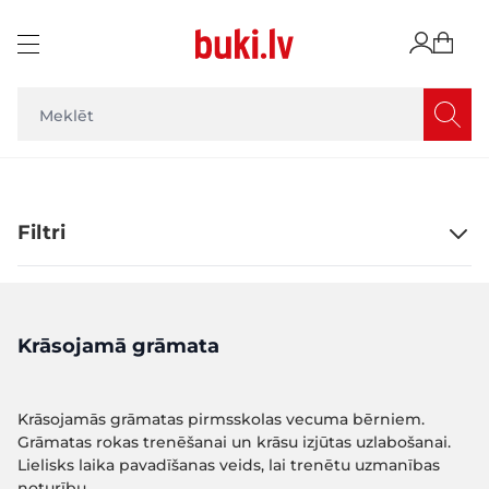
Skip to Content
Filtri
Krāsojamā grāmata
Krāsojamās grāmatas pirmsskolas vecuma bērniem.
Grāmatas rokas trenēšanai un krāsu izjūtas uzlabošanai.
Lielisks laika pavadīšanas veids, lai trenētu uzmanības
noturību.