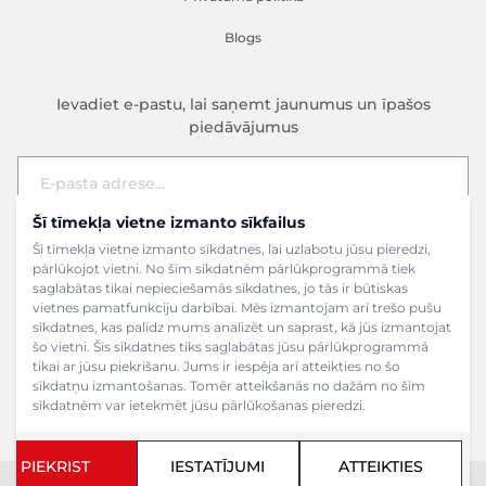
Blogs
Ievadiet e-pastu, lai saņemt jaunumus un īpašos
piedāvājumus
Šī tīmekļa vietne izmanto sīkfailus
E-pasta adrese
Pieteikties
Šī tīmekļa vietne izmanto sīkdatnes, lai uzlabotu jūsu pieredzi,
pārlūkojot vietni. No šīm sīkdatnēm pārlūkprogrammā tiek
saglabātas tikai nepieciešamās sīkdatnes, jo tās ir būtiskas
vietnes pamatfunkciju darbībai. Mēs izmantojam arī trešo pušu
sīkdatnes, kas palīdz mums analizēt un saprast, kā jūs izmantojat
šo vietni. Šīs sīkdatnes tiks saglabātas jūsu pārlūkprogrammā
tikai ar jūsu piekrišanu. Jums ir iespēja arī atteikties no šo
sīkdatņu izmantošanas. Tomēr atteikšanās no dažām no šīm
sīkdatnēm var ietekmēt jūsu pārlūkošanas pieredzi.
PIEKRIST
IESTATĪJUMI
ATTEIKTIES
Copyright ©2024 SIA Grāmatu veikals. Visas tiesības aizsargātas.