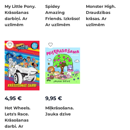
My Little Pony.
Spidey
Monster High.
Krāsošanas
Amazing
Draudzības
darbiņi. Ar
Friends. Izkrāso!
krāsas. Ar
uzlīmēm
Ar uzlīmēm
uzlīmēm
4,95 €
9,95 €
Hot Wheels.
Mīļkrāsošana.
Lets's Race.
Jauka dzīve
Krāsošanas
darbi. Ar