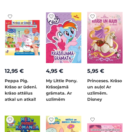
12,95 €
4,95 €
5,95 €
Peppa Pig.
My Little Pony.
Princeses. Krāso
Krāso ar ūdeni.
Krāsojamā
un auļo! Ar
krāso attēlus
grāmata. Ar
uzlīmēm.
atkal un atkal!
uzlīmēm
Disney