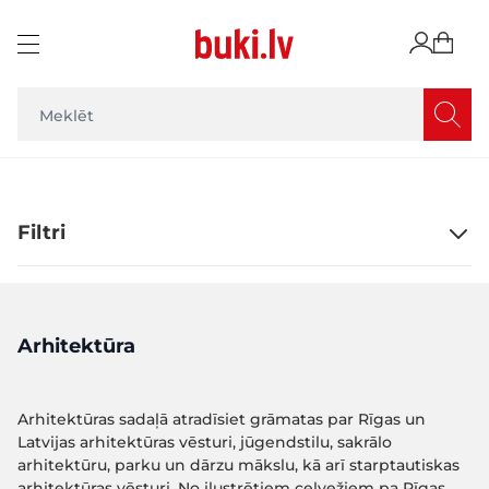
Skip to Content
Filtri
Arhitektūra
Arhitektūras sadaļā atradīsiet grāmatas par Rīgas un
Latvijas arhitektūras vēsturi, jūgendstilu, sakrālo
arhitektūru, parku un dārzu mākslu, kā arī starptautiskas
arhitektūras vēsturi. No ilustrētiem ceļvežiem pa Rīgas