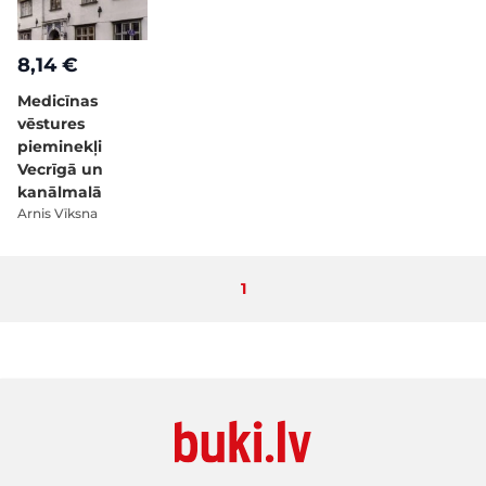
8,14 €
Medicīnas
vēstures
pieminekļi
Vecrīgā un
kanālmalā
Arnis Vīksna
Pašlaik lasāt lapu
1