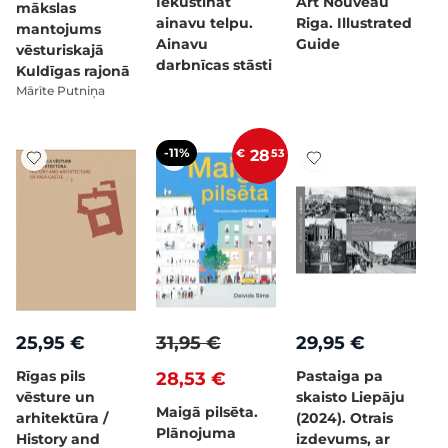
Iekustināt
Art Nouveau
mākslas
ainavu telpu.
Riga. Illustrated
mantojums
Ainavu
Guide
vēsturiskajā
darbnīcas stāsti
Kuldīgas rajonā
Mārīte Putniņa
-11%
€
28
53
25,95 €
31,95 €
29,95 €
Rīgas pils
Pastaiga pa
28,53 €
vēsture un
skaisto Liepāju
Maigā pilsēta.
arhitektūra /
(2024). Otrais
Plānojuma
History and
izdevums, ar