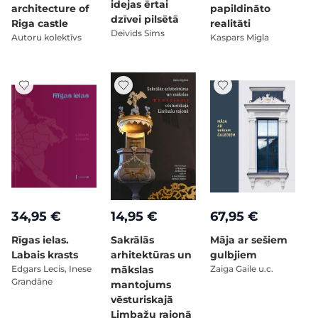
idejas ērtai
architecture of
papildināto
dzīvei pilsētā
Riga castle
realitāti
Deivids Sims
Autoru kolektīvs
Kaspars Migla
34,95 €
14,95 €
67,95 €
Rīgas ielas.
Sakrālās
Māja ar sešiem
Labais krasts
arhitektūras un
gulbjiem
Edgars Lecis, Inese
mākslas
Zaiga Gaile u.c.
Grandāne
mantojums
vēsturiskajā
Limbažu rajonā