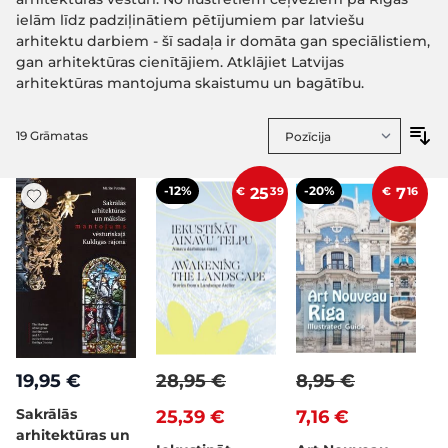
ielām līdz padziļinātiem pētījumiem par latviešu
arhitektu darbiem - šī sadaļa ir domāta gan speciālistiem,
gan arhitektūras cienītājiem. Atklājiet Latvijas
arhitektūras mantojuma skaistumu un bagātību.
19
Grāmatas
-12%
-20%
€
25
39
€
7
16
19,95 €
28,95 €
8,95 €
Sakrālās
25,39 €
7,16 €
arhitektūras un