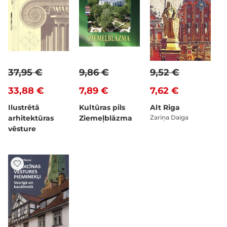
37,95 €
9,86 €
9,52 €
33,88 €
7,89 €
7,62 €
Ilustrētā
Kultūras pils
Alt Riga
arhitektūras
Ziemeļblāzma
Zariņa Daiga
vēsture