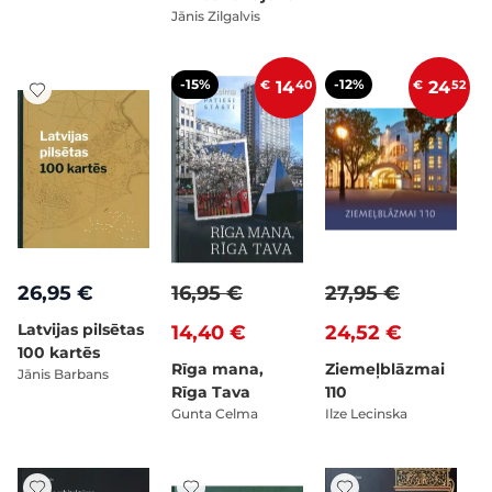
Jānis Zilgalvis
-15%
-12%
€
14
40
€
24
52
26,95 €
16,95 €
27,95 €
Latvijas pilsētas
14,40 €
24,52 €
100 kartēs
Rīga mana,
Ziemeļblāzmai
Jānis Barbans
Rīga Tava
110
Gunta Celma
Ilze Lecinska