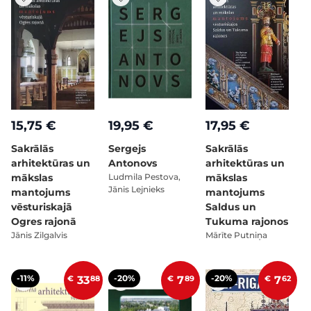
15,75 €
19,95 €
17,95 €
Sakrālās
Sergejs
Sakrālās
arhitektūras un
Antonovs
arhitektūras un
mākslas
Ludmila Pestova,
mākslas
Jānis Lejnieks
mantojums
mantojums
vēsturiskajā
Saldus un
Ogres rajonā
Tukuma rajonos
Jānis Zilgalvis
Mārīte Putniņa
-11%
-20%
-20%
€
33
88
€
7
89
€
7
62