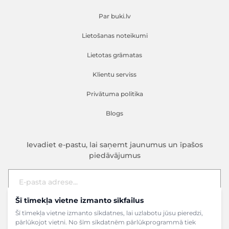
Par buki.lv
Lietošanas noteikumi
Lietotas grāmatas
Klientu serviss
Privātuma politika
Blogs
Ievadiet e-pastu, lai saņemt jaunumus un īpašos
piedāvājumus
Šī tīmekļa vietne izmanto sīkfailus
E-pasta adrese
Pieteikties
Šī tīmekļa vietne izmanto sīkdatnes, lai uzlabotu jūsu pieredzi,
pārlūkojot vietni. No šīm sīkdatnēm pārlūkprogrammā tiek