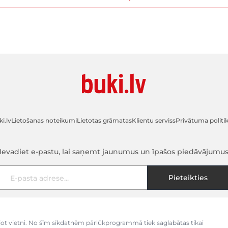
i.lv
Lietošanas noteikumi
Lietotas grāmatas
Klientu serviss
Privātuma politi
Ievadiet e-pastu, lai saņemt jaunumus un īpašos piedāvājumu
E-pasta adrese
Pieteikties
kojot vietni. No šīm sīkdatnēm pārlūkprogrammā tiek saglabātas tikai