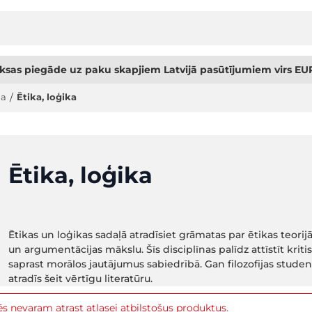
sas piegāde uz paku skapjiem Latvijā pasūtījumiem virs EUR
ja
/
Ētika, loģika
Ētika, loģika
Ētikas un loģikas sadaļā atradīsiet grāmatas par ētikas teorij
un argumentācijas mākslu. Šīs disciplīnas palīdz attīstīt 
saprast morālos jautājumus sabiedrībā. Gan filozofijas studen
atradīs šeit vērtīgu literatūru.
s nevaram atrast atlasei atbilstošus produktus.