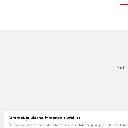
Par buk
Šī tīmekļa vietne izmanto sīkfailus
Šī tīmekļa vietne izmanto sīkdatnes, lai uzlabotu jūsu pieredzi, pārlū