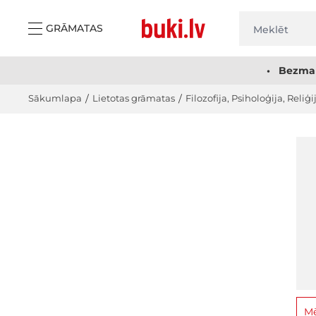
Skip to Content
GRĀMATAS
• Bezmak
Sākumlapa
/
Lietotas grāmatas
/
Filozofija, Psiholoģija, Reliģi
Mē