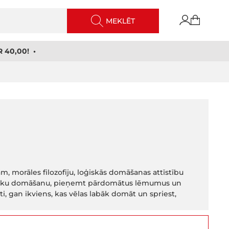
MEKLĒT
 40,00! •
ām, morāles filozofiju, loģiskās domāšanas attīstību
kritisku domāšanu, pieņemt pārdomātus lēmumus un
ti, gan ikviens, kas vēlas labāk domāt un spriest,