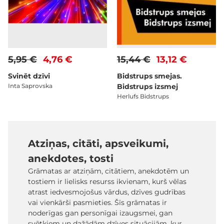
5,95 €
4,76 €
15,44 €
13,12 €
Svinēt dzīvi
Bidstrups smejas.
Inta Saprovska
Bidstrups izsmej
Herlufs Bidstrups
Atziņas, citāti, apsveikumi,
anekdotes, tosti
Grāmatas ar atziņām, citātiem, anekdotēm un
tostiem ir lielisks resurss ikvienam, kurš vēlas
atrast iedvesmojošus vārdus, dzīves gudrības
vai vienkārši pasmieties. Šīs grāmatas ir
noderīgas gan personīgai izaugsmei, gan
svētkiem un dažādām dzīves situācijām, kur