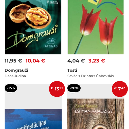
11,95 €
10,04 €
4,04 €
3,23 €
Domgrauži
Tosti
Dace Judina
Savācis Dzintars Čabovskis
-15%
-20%
€
13
55
€
7
43