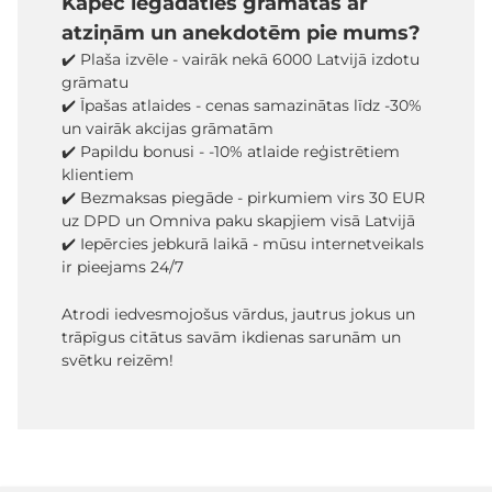
Kāpēc iegādāties grāmatas ar
atziņām un anekdotēm pie mums?
✔️ Plaša izvēle - vairāk nekā 6000 Latvijā izdotu
grāmatu
✔️ Īpašas atlaides - cenas samazinātas līdz -30%
un vairāk akcijas grāmatām
✔️ Papildu bonusi - -10% atlaide reģistrētiem
klientiem
✔️ Bezmaksas piegāde - pirkumiem virs 30 EUR
uz DPD un Omniva paku skapjiem visā Latvijā
✔️ Iepērcies jebkurā laikā - mūsu internetveikals
ir pieejams 24/7
Atrodi iedvesmojošus vārdus, jautrus jokus un
trāpīgus citātus savām ikdienas sarunām un
svētku reizēm!