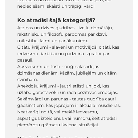
nepieciešami skaisti un trāpīgi vārdi.
Ko atradīsi šajā kategorijā?
Atziņas un dzīves gudrības - izcilu domātāju,
rakstnieku un filozofu pārdomas par dzīvi,
mīlestību, laimi un panākumiem.
Citātu krājumi - slaveni un motivējoši citāti, kas
iedvesmo darbībai un padziļina izpratni par
pasauli.
Apsveikumi un tosti - oriģinālas idejas
dzimšanas dienām, kāzām, jubilejām un citām
svinībām.
Anekdošu krājumi - jautri stāsti un joki, kas
uzlabo garastāvokli un rada pozitīvas emocijas.
Sakāmvārdi un parunas - tautas gudrība cauri
gadsimtiem, kas joprojām ir aktuāla mūsdienās.
Neatkarīgi no tā, vai meklē iedvesmu,
asprātīgus izteicienus vai humoru, šeit atradīsi
piemērotu grāmatu ikvienai situācijai.