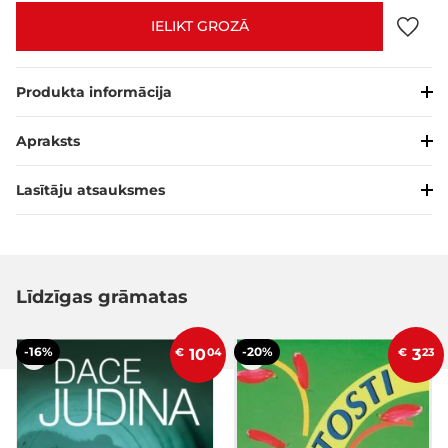
IELIKT GROZĀ
Produkta informācija
Apraksts
Lasītāju atsauksmes
Līdzīgas grāmatas
-16%
-20%
€
10
04
€
3
23