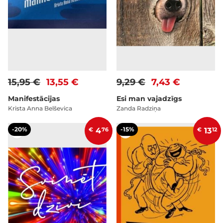
15,95 €
13,55 €
9,29 €
7,43 €
Manifestācijas
Esi man vajadzīgs
Krista Anna Belševica
Zanda Radziņa
-20%
-15%
€
4
76
€
13
12