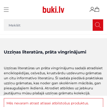
Skip to Content
Uzziņas literatūra, prāta vingrinājumi
Uzziņas literatūras un prāta vingrinājumu sadaļā atradīsiet
enciklopēdijas, ceļvežus, krustvārdu uzdevumu grāmatas
un citu informatīvo literatūru. Šī sadaļa piedāvā praktiskas
uzziņu grāmatas, kas noder gan skolēniem mācībās, gan
pieaugušajiem ikdienā. Atrodiet atbildes uz jebkuru
jautājumu mūsu plašajā uzziņas grāmatu kolekcijā.
Mēs nevaram atrast atlasei atbilstošus produktus.