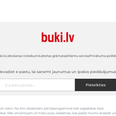
i.lv
Lietošanas noteikumi
Lietotas grāmatas
Klientu serviss
Privātuma politi
Ievadiet e-pastu, lai saņemt jaunumus un īpašos piedāvājumu
E-pasta adrese
Pieteikties
kojot vietni. No šīm sīkdatnēm pārlūkprogrammā tiek saglabātas tikai
bībai. Mēs izmantojam arī trešo pušu sīkdatnes, kas palīdz mums analizēt un