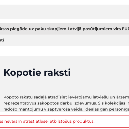
sas piegāde uz paku skapjiem Latvijā pasūtījumiem virs EUR
ti
Kopotie raksti
Kopoto rakstu sadaļā atradīsiet ievērojamu latviešu un ārzemj
reprezentatīvus sakopotos darbu izdevumus. Šīs kolekcijas ir v
radošo mantojumu visaptverošā veidā. Ideālas gan personīga
s nevaram atrast atlasei atbilstošus produktus.