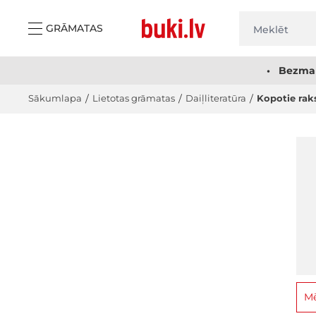
Skip to Content
GRĀMATAS
• Bezmak
Sākumlapa
/
Lietotas grāmatas
/
Daiļliteratūra
/
Kopotie raks
Mē