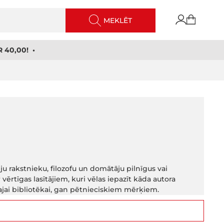
MEKLĒT
 40,00! •
u rakstnieku, filozofu un domātāju pilnīgus vai
ērtīgas lasītājiem, kuri vēlas iepazīt kāda autora
jai bibliotēkai, gan pētnieciskiem mērķiem.