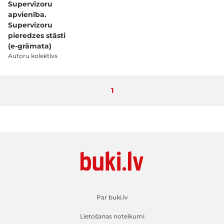
Supervizoru
apvienība.
Supervizoru
pieredzes stāsti
(e-grāmata)
Autoru kolektīvs
Pašlaik lasāt lapu
1
Par buki.lv
Lietošanas noteikumi