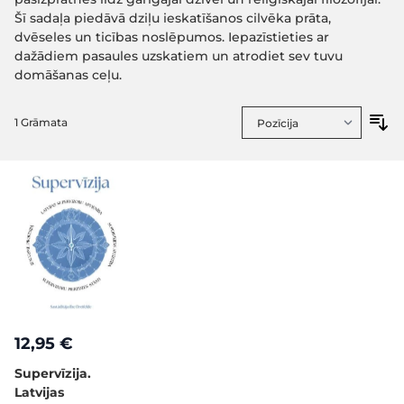
Šī sadaļa piedāvā dziļu ieskatīšanos cilvēka prāta,
dvēseles un ticības noslēpumos. Iepazīstieties ar
dažādiem pasaules uzskatiem un atrodiet sev tuvu
domāšanas ceļu.
1
Grāmata
12,95 €
Supervīzija.
Latvijas