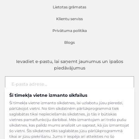
Lietotas grāmatas
Klientu serviss
Privātuma politika
Blogs
Ievadiet e-pastu, lai saņemt jaunumus un īpašos
piedāvājumus
Šī tīmekļa vietne izmanto sīkfailus
E-pasta adrese
Pieteikties
Šī tīmekļa vietne izmanto sīkdatnes, lai uzlabotu jūsu pieredzi,
pārlūkojot vietni. No šīm sīkdatnēm pārlūkprogrammā tiek
saglabātas tikai nepieciešamās sīkdatnes, jo tās ir būtiskas
vietnes pamatfunkciju darbībai. Mēs izmantojam arī trešo pušu
sīkdatnes, kas palīdz mums analizēt un saprast, kā jūs izmantojat
šo vietni. Šīs sīkdatnes tiks saglabātas jūsu pārlūkprogrammā
tikai ar jūsu piekrišanu. Jums ir iespēja arī atteikties no šo