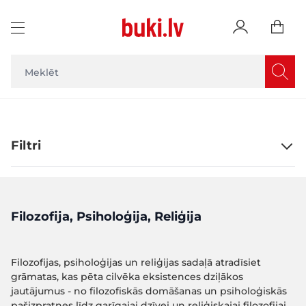
Skip to Content
Filtri
Filozofija, Psiholoģija, Reliģija
Filozofijas, psiholoģijas un reliģijas sadaļā atradīsiet
grāmatas, kas pēta cilvēka eksistences dziļākos
jautājumus - no filozofiskās domāšanas un psiholoģiskās
pašizpratnes līdz garīgajai dzīvei un reliģiskajai filozofijai.