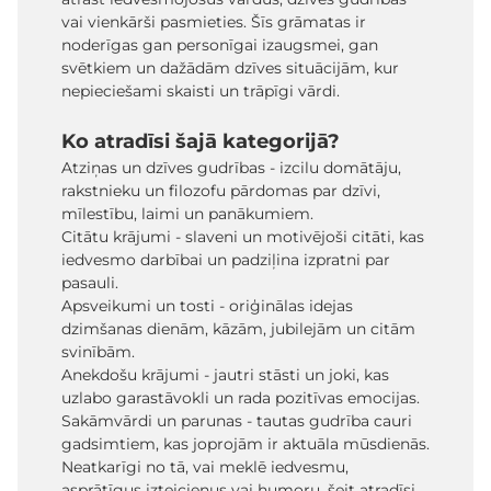
vai vienkārši pasmieties. Šīs grāmatas ir
noderīgas gan personīgai izaugsmei, gan
svētkiem un dažādām dzīves situācijām, kur
nepieciešami skaisti un trāpīgi vārdi.
Ko atradīsi šajā kategorijā?
Atziņas un dzīves gudrības - izcilu domātāju,
rakstnieku un filozofu pārdomas par dzīvi,
mīlestību, laimi un panākumiem.
Citātu krājumi - slaveni un motivējoši citāti, kas
iedvesmo darbībai un padziļina izpratni par
pasauli.
Apsveikumi un tosti - oriģinālas idejas
dzimšanas dienām, kāzām, jubilejām un citām
svinībām.
Anekdošu krājumi - jautri stāsti un joki, kas
uzlabo garastāvokli un rada pozitīvas emocijas.
Sakāmvārdi un parunas - tautas gudrība cauri
gadsimtiem, kas joprojām ir aktuāla mūsdienās.
Neatkarīgi no tā, vai meklē iedvesmu,
asprātīgus izteicienus vai humoru, šeit atradīsi