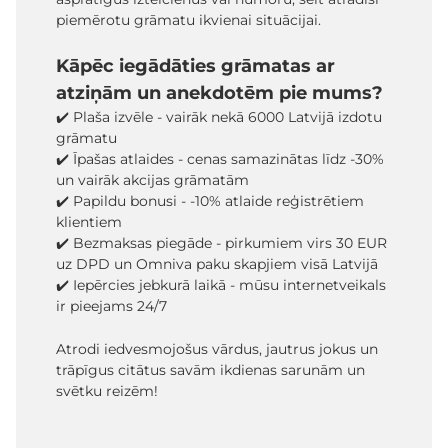
piemērotu grāmatu ikvienai situācijai.
Kāpēc iegādāties grāmatas ar
atziņām un anekdotēm pie mums?
✔️ Plaša izvēle - vairāk nekā 6000 Latvijā izdotu
grāmatu
✔️ Īpašas atlaides - cenas samazinātas līdz -30%
un vairāk akcijas grāmatām
✔️ Papildu bonusi - -10% atlaide reģistrētiem
klientiem
✔️ Bezmaksas piegāde - pirkumiem virs 30 EUR
uz DPD un Omniva paku skapjiem visā Latvijā
✔️ Iepērcies jebkurā laikā - mūsu internetveikals
ir pieejams 24/7
Atrodi iedvesmojošus vārdus, jautrus jokus un
trāpīgus citātus savām ikdienas sarunām un
svētku reizēm!