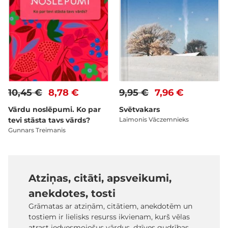
10,45 €
8,78 €
9,95 €
7,96 €
Vārdu noslēpumi. Ko par
Svētvakars
tevi stāsta tavs vārds?
Laimonis Vāczemnieks
Gunnars Treimanis
Atziņas, citāti, apsveikumi,
anekdotes, tosti
Grāmatas ar atziņām, citātiem, anekdotēm un
tostiem ir lielisks resurss ikvienam, kurš vēlas
atrast iedvesmojošus vārdus, dzīves gudrības