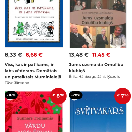
8,33 €
6,66 €
13,48 €
11,45 €
Viss, kas ir patīkams, ir
Jums uzsmaida Omulību
labs vēderam. Domātais
klubiņš
un pateiktais Muminielejā
Ēriks Hānbergs, Jānis Ķuzulis
Tūve Jānsone
-16%
-20%
€
8
78
€
7
96