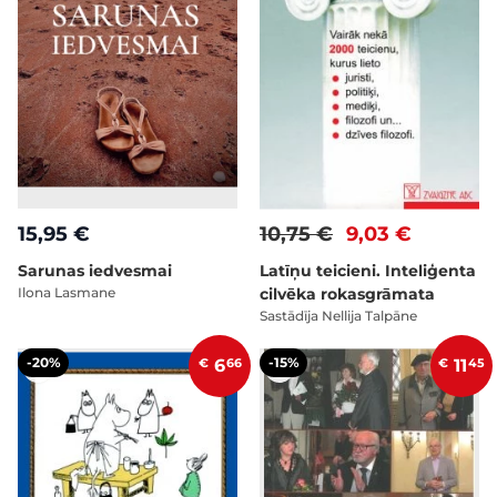
15,95 €
10,75 €
9,03 €
Sarunas iedvesmai
Latīņu teicieni. Inteliģenta
Ilona Lasmane
cilvēka rokasgrāmata
Sastādīja Nellija Talpāne
-20%
-15%
€
6
66
€
11
45