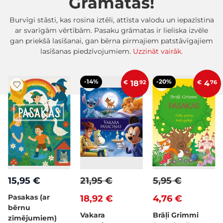
Grāmatas!
Burvīgi stāsti, kas rosina iztēli, attīsta valodu un iepazīstina
ar svarīgām vērtībām. Pasaku grāmatas ir lieliska izvēle
gan priekšā lasīšanai, gan bērna pirmajiem patstāvīgajiem
lasīšanas piedzīvojumiem.
Uzzināt vairāk.
-14%
-20%
€
18
92
€
4
76
15,95 €
21,95 €
5,95 €
Pasakas (ar
18,92 €
4,76 €
bērnu
Vakara
Brāļi Grimmi
zīmējumiem)