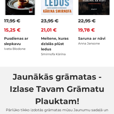
17,95 €
23,95 €
22,95 €
15,25 €
21,01 €
19,78 €
Pusdienas ar
Meitene, kuras
Saruna ar nāvi
slepkavu
dzīslās plūst
Anna Jansone
Iveta Blodone
ledus
Smirnofa Kārina
Jaunākās grāmatas -
Izlase Tavam Grāmatu
Plauktam!
Pārlūko tikko izdotās grāmatas mūsu Jaunumu sadaļā un