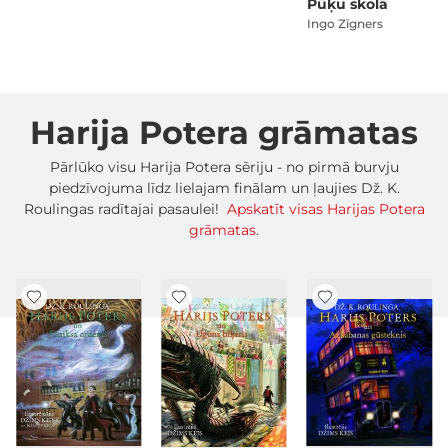
Pūķu skolā
Ingo Zīgners
Harija Potera grāmatas
Pārlūko visu Harija Potera sēriju - no pirmā burvju
piedzīvojuma līdz lielajam finālam un ļaujies Dž. K.
Roulingas radītajai pasaulei!
Apskatīt visas Harijas Potera
grāmatas
.