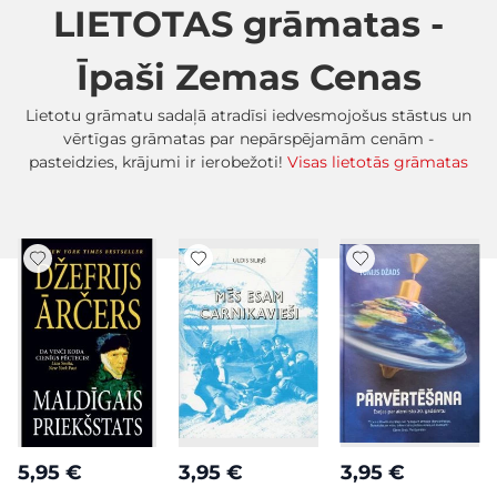
LIETOTAS grāmatas -
Īpaši Zemas Cenas
Lietotu grāmatu sadaļā atradīsi iedvesmojošus stāstus un
vērtīgas grāmatas par nepārspējamām cenām -
pasteidzies, krājumi ir ierobežoti!
Visas lietotās grāmatas
5,95 €
3,95 €
3,95 €