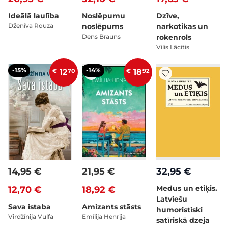
Ideālā laulība
Noslēpumu
Dzīve,
Dženīva Rouza
noslēpums
narkotikas un
Dens Brauns
rokenrols
Vilis Lācītis
-15%
-14%
€
12
70
€
18
92
14,95 €
21,95 €
32,95 €
Medus un etiķis.
12,70 €
18,92 €
Latviešu
Sava istaba
Amizants stāsts
humoristiski
Virdžīnija Vulfa
Emīlija Henrija
satīriskā dzeja