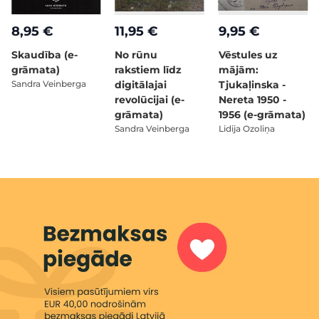
8,95 €
11,95 €
9,95 €
Skaudība (e-
No rūnu
Vēstules uz
grāmata)
rakstiem līdz
mājām:
Sandra Veinberga
digitālajai
Tjukaļinska -
revolūcijai (e-
Nereta 1950 -
grāmata)
1956 (e-grāmata)
Sandra Veinberga
Lidija Ozoliņa