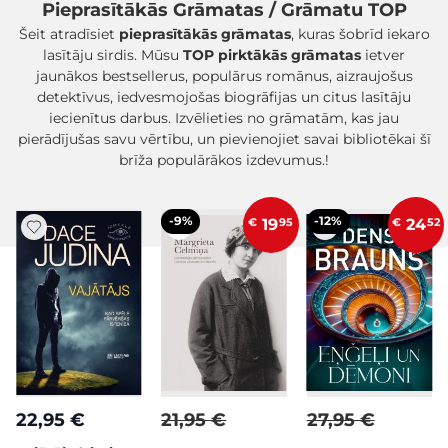
Pieprasītākās Grāmatas / Grāmatu TOP
Šeit atradīsiet
pieprasītākās grāmatas
, kuras šobrīd iekaro
lasītāju sirdis. Mūsu
TOP pirktākās grāmatas
ietver
jaunākos bestsellerus, populārus romānus, aizraujošus
detektīvus, iedvesmojošas biogrāfijas un citus lasītāju
iecienītus darbus. Izvēlieties no grāmatām, kas jau
pierādījušas savu vērtību, un pievienojiet savai bibliotēkai šī
brīža populārākos izdevumus.!
-9%
-12%
€
19
95
€
24
52
22,95 €
21,95 €
27,95 €