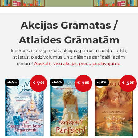
Akcijas Grāmatas /
Atlaides Grāmatām
Iepērcies izdevīgi mūsu akcijas grāmatu sadaļā - atklāj
stāstus, piedzīvojumus un zināšanas par īpaši labām
cenām!
Apskatīt visu akcijas preču piedāvājumu.
-64%
-64%
-69%
€
7
95
€
7
95
€
5
95