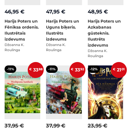
46,95 €
47,95 €
48,95 €
Harijs Poters un
Harijs Poters un
Harijs Poters un
Fēniksa ordenis.
Uguns biķeris.
Azkabanas
Ilustrētais
Ilustrēts
gūsteknis.
izdevums
izdevums
Ilustrēts
Džoanna K.
Džoanna K.
izdevums
Roulinga
Roulinga
Džoanna K.
Roulinga
-11%
-11%
-12%
€
33
88
€
33
92
€
21
01
37,95 €
37,99 €
23,95 €