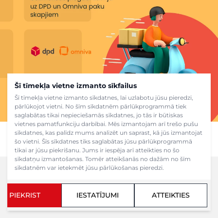
Šī tīmekļa vietne izmanto sīkfailus
Šī tīmekļa vietne izmanto sīkdatnes, lai uzlabotu jūsu pieredzi,
pārlūkojot vietni. No šīm sīkdatnēm pārlūkprogrammā tiek
saglabātas tikai nepieciešamās sīkdatnes, jo tās ir būtiskas
vietnes pamatfunkciju darbībai. Mēs izmantojam arī trešo pušu
sīkdatnes, kas palīdz mums analizēt un saprast, kā jūs izmantojat
šo vietni. Šīs sīkdatnes tiks saglabātas jūsu pārlūkprogrammā
tikai ar jūsu piekrišanu. Jums ir iespēja arī atteikties no šo
sīkdatņu izmantošanas. Tomēr atteikšanās no dažām no šīm
sīkdatnēm var ietekmēt jūsu pārlūkošanas pieredzi.
PIEKRIST
IESTATĪJUMI
ATTEIKTIES