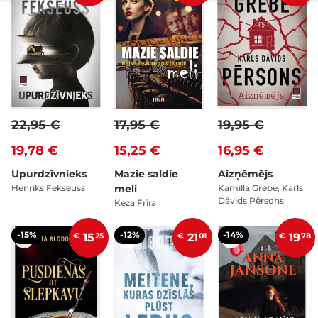
22,95 €
17,95 €
19,95 €
19,78 €
15,25 €
16,95 €
Upurdzīvnieks
Mazie saldie
Aizņēmējs
Henriks Fekseuss
meli
Kamilla Grebe, Karls
Dāvids Pērsons
Keza Frīra
-15%
-12%
-14%
€
15
25
€
21
01
€
19
78