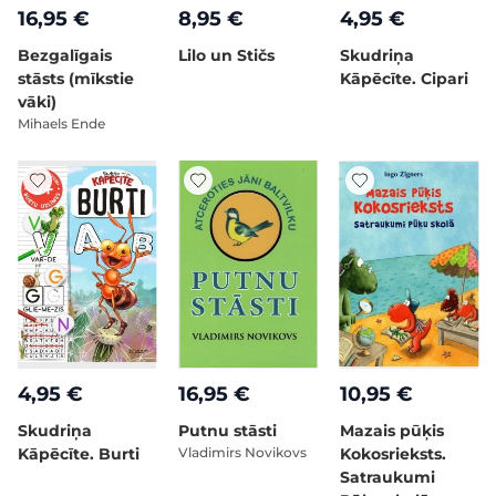
16,95 €
8,95 €
4,95 €
Bezgalīgais
Lilo un Stičs
Skudriņa
stāsts (mīkstie
Kāpēcīte. Cipari
vāki)
Mihaels Ende
4,95 €
16,95 €
10,95 €
Skudriņa
Putnu stāsti
Mazais pūķis
Kāpēcīte. Burti
Vladimirs Novikovs
Kokosrieksts.
Satraukumi