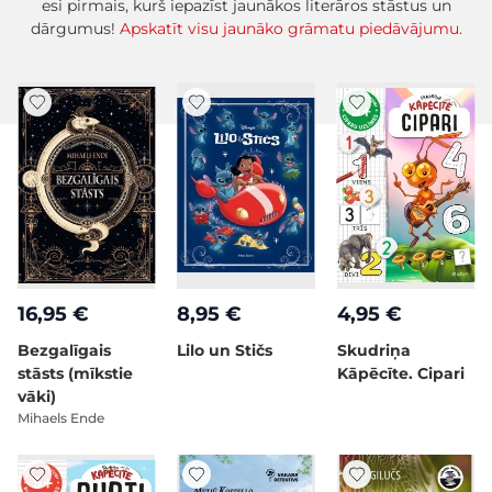
esi pirmais, kurš iepazīst jaunākos literāros stāstus un
dārgumus!
Apskatīt visu jaunāko grāmatu piedāvājumu.
16,95 €
8,95 €
4,95 €
Bezgalīgais
Lilo un Stičs
Skudriņa
stāsts (mīkstie
Kāpēcīte. Cipari
vāki)
Mihaels Ende