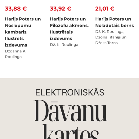
33,88 €
33,92 €
21,01 €
Harijs Poters un
Harijs Poters un
Harijs Poters un
Noslēpumu
Filozofu akmens.
Nolādētais bērns
kambaris.
Ilustrētais
Dž. K. Roulinga,
Džons Tifanijs un
Ilustrēts
izdevums
Džeks Torns
izdevums
Dž. K. Roulinga
Džoanna K.
Roulinga