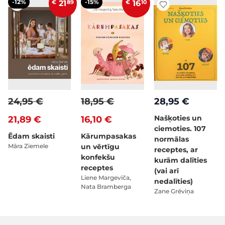
-12%
-15%
€
21
89
€
16
10
24,95 €
18,95 €
28,95 €
Našķoties un
21,89 €
16,10 €
ciemoties. 107
Ēdam skaisti
Kārumpasakas
normālas
Māra Ziemele
un vērtīgu
receptes, ar
konfekšu
kurām dalīties
receptes
(vai arī
Liene Margeviča,
nedalīties)
Nata Bramberga
Zane Grēviņa