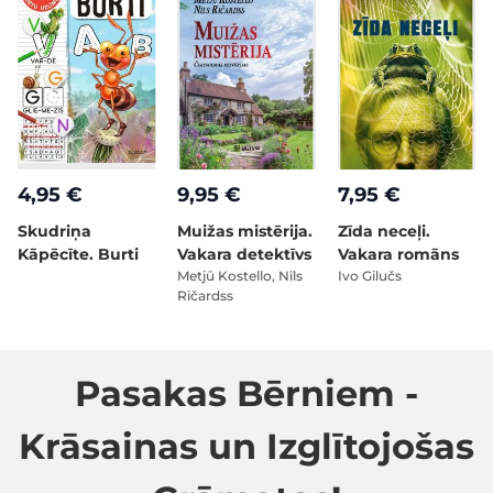
4,95 €
9,95 €
7,95 €
Skudriņa
Muižas mistērija.
Zīda neceļi.
Kāpēcīte. Burti
Vakara detektīvs
Vakara romāns
Metjū Kostello, Nīls
Ivo Gilučs
Ričardss
Pasakas Bērniem -
Krāsainas un Izglītojošas