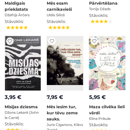
Maldīgais
Mēs esam
Pārvērtēšana
priekšstats
carnikavieši
Tonijs Džads
Stāvoklis:
Džefrijs Ārčers
Uldis Siliņš
Stāvoklis:
Stāvoklis:
3,95 €
7,95 €
5,95 €
Misijas dziesma
Mēs iesim tur,
Maza cilvēka lieli
Džons Lekarē (John
kur tēvu zeme
vārdi
le Carré)
sauks.
Elīna Prikule
Stāvoklis:
Stāvoklis:
Juris Ciganovs, Klāvs
Zariņš