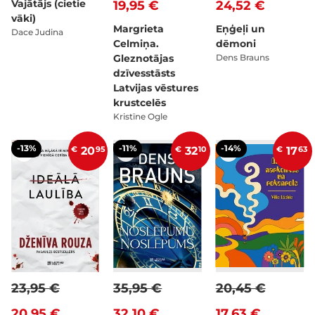
Vajātājs (cietie
19,95 €
24,52 €
vāki)
Margrieta
Eņģeļi un
Dace Judina
Celmiņa.
dēmoni
Gleznotājas
Dens Brauns
dzīvesstāsts
Latvijas vēstures
krustcelēs
Kristīne Ogle
-13%
-11%
-14%
€
20
95
€
32
10
€
17
63
23,95 €
35,95 €
20,45 €
20,95 €
32,10 €
17,63 €