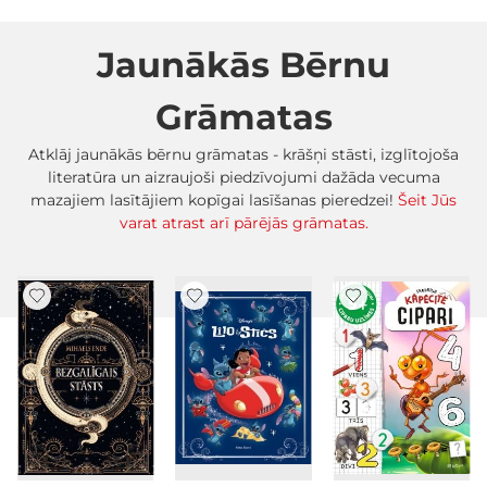
Jaunākās Bērnu
Grāmatas
Atklāj jaunākās bērnu grāmatas - krāšņi stāsti, izglītojoša
literatūra un aizraujoši piedzīvojumi dažāda vecuma
mazajiem lasītājiem kopīgai lasīšanas pieredzei!
Šeit Jūs
varat atrast arī pārējās grāmatas.