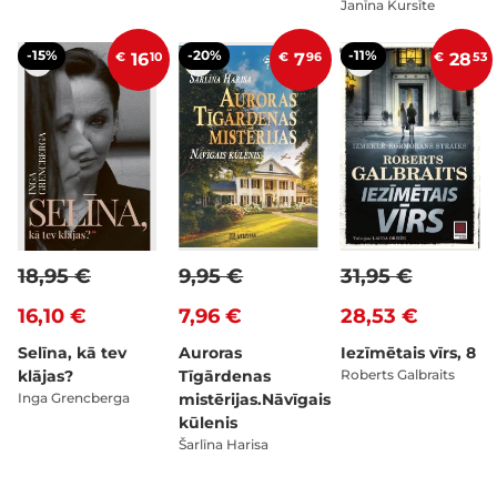
Janīna Kursīte
-15%
-20%
-11%
€
16
10
€
7
96
€
28
53
18,95 €
9,95 €
31,95 €
16,10 €
7,96 €
28,53 €
Selīna, kā tev
Auroras
Iezīmētais vīrs, 8
klājas?
Tīgārdenas
Roberts Galbraits
Inga Grencberga
mistērijas.Nāvīgais
kūlenis
Šarlīna Harisa