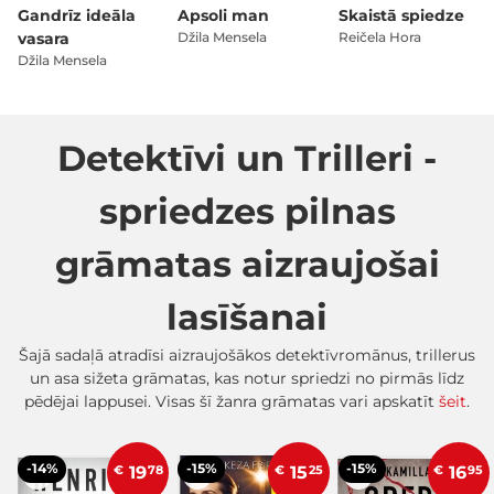
Gandrīz ideāla
Apsoli man
Skaistā spiedze
vasara
Džila Mensela
Reičela Hora
Džila Mensela
Detektīvi un Trilleri -
spriedzes pilnas
grāmatas aizraujošai
lasīšanai
Šajā sadaļā atradīsi aizraujošākos detektīvromānus, trillerus
un asa sižeta grāmatas, kas notur spriedzi no pirmās līdz
pēdējai lappusei. Visas šī žanra grāmatas vari apskatīt
šeit
.
-14%
-15%
-15%
€
19
78
€
15
25
€
16
95