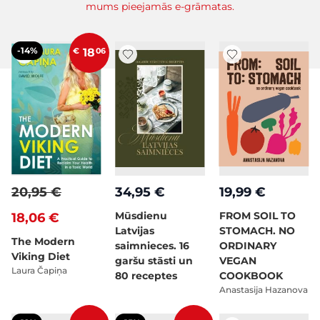
mums pieejamās e-grāmatas.
-14%
€
18
06
20,95 €
34,95 €
19,99 €
Mūsdienu
FROM SOIL TO
18,06 €
Latvijas
STOMACH. NO
The Modern
saimnieces. 16
ORDINARY
Viking Diet
garšu stāsti un
VEGAN
Laura Čapiņa
80 receptes
COOKBOOK
Anastasija Hazanova