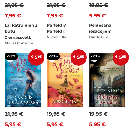
21,95 €
21,95 €
18,95 €
7,95 €
7,95 €
5,95 €
Lai katru dienu
Perfekti?
Peldēšana
būtu
Perfekti!
iesācējiem
Ziemassvētki
Nikola Gilla
Nikola Gilla
Millija Džonsone
-73%
-70%
-70%
€
5
95
€
5
95
€
5
95
21,95 €
19,95 €
19,95 €
5,95 €
5,95 €
5,95 €