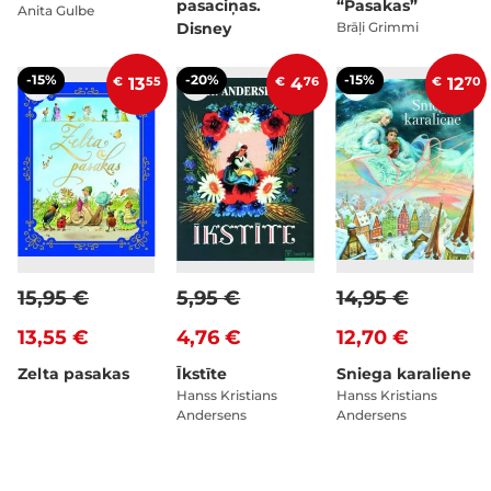
pasaciņas.
“Pasakas”
Anita Gulbe
Disney
Brāļi Grimmi
-15%
-20%
-15%
€
13
55
€
4
76
€
12
70
15,95 €
5,95 €
14,95 €
13,55 €
4,76 €
12,70 €
Zelta pasakas
Īkstīte
Sniega karaliene
Hanss Kristians
Hanss Kristians
Andersens
Andersens