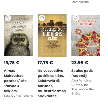
Māra Vīksna
15,75 €
17,75 €
23,98 €
Almas
No vecvectēvu
Saules gads.
Makovskas
gudrības klēts.
Rudenāji
pasakas/ sēr.
Sakāmvārdi,
Aīda Rancāne,
Gunta Siliņa-
"Novadu
parunas,
Jasjukeviča, Ilze
folklora"
tautasdziesmas,
Briška
Sast. Guntis Pakalns
anekdotes