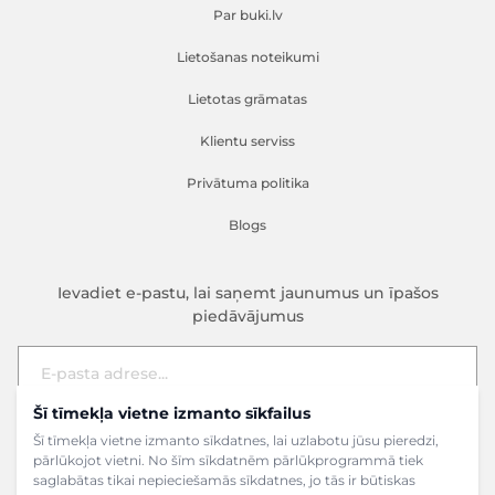
Par buki.lv
Lietošanas noteikumi
Lietotas grāmatas
Klientu serviss
Privātuma politika
Blogs
Ievadiet e-pastu, lai saņemt jaunumus un īpašos
piedāvājumus
Šī tīmekļa vietne izmanto sīkfailus
E-pasta adrese
Pieteikties
Šī tīmekļa vietne izmanto sīkdatnes, lai uzlabotu jūsu pieredzi,
pārlūkojot vietni. No šīm sīkdatnēm pārlūkprogrammā tiek
saglabātas tikai nepieciešamās sīkdatnes, jo tās ir būtiskas