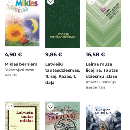
4,90 €
9,86 €
16,58 €
Mīklas bērniem
Latviešu
Laima mūža
Sakārtojusi Inese
tautasdziesmas,
licējiņa. Tautas
Pelūde
11. sēj. Kāzas, 1.
dziesmu izlase
daļa
Imants Freibergs
(sastādītājs)