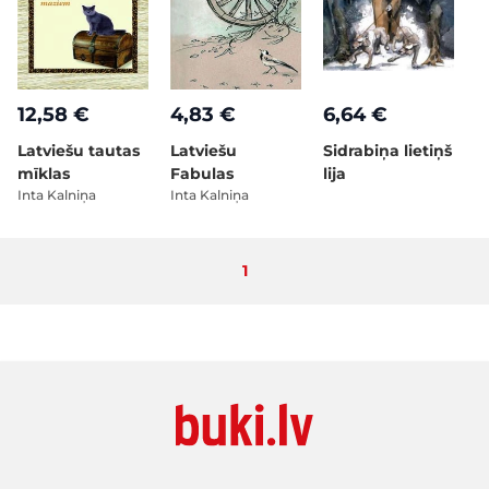
12,58 €
4,83 €
6,64 €
Latviešu tautas
Latviešu
Sidrabiņa lietiņš
mīklas
Fabulas
lija
Inta Kalniņa
Inta Kalniņa
Pašlaik lasāt lapu
1