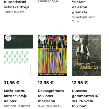
Gundega Sēja
humoristiski
“Delve”
satīriskā dzeja
dziesmu
Janīna Kursīte
grāmata
Sakārtojusi Aina
Tobe
31,95 €
12,95 €
12,95 €
Meža putnu
Rokasgrāmata
Rucavas
kāzas "Latvju
folkloras
garamantas II/
dainās"
mācīšanā
sēr. "Novadu
Beatrise Reidzāne
ILGA REIZNIECE
folklora"