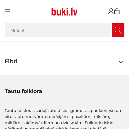
Skip to Content
Filtri
Tautu folklora
Tautu folkloras sadaļā atradīsiet grāmatas par latviešu un
citu tautu mutvārdu tradīcijām - pasakām, teiksām,
mīklām, sakāmvārdiem un dziesmām. Folkloristiskie
pētījumi un populārzinātniskie izdevumi piedāvā