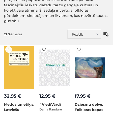
fascinējošu ieskatu dažādu tautu garīgajā kultūrā un
kolektīvajā atmiņā. Šī sadaļa ir vērtīga folkloras
pētniekiem, skolotājiem un ikvienam, kas novērtē tautas
gudrību.
21
Grāmatas
32,95 €
12,95 €
17,95 €
Medus un etiķis.
#ViediVārdi
Dziesmu delve.
Latviešu
Daina Randare,
Folkloras kopas