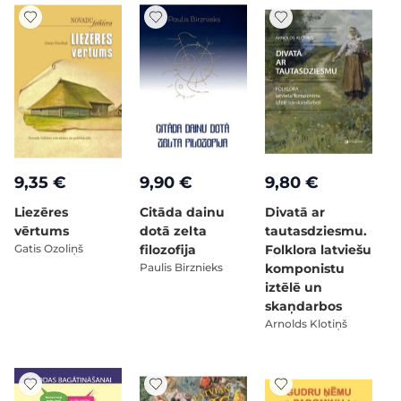
9,35 €
9,90 €
9,80 €
Liezēres
Citāda dainu
Divatā ar
vērtums
dotā zelta
tautasdziesmu.
Gatis Ozoliņš
filozofija
Folklora latviešu
Paulis Birznieks
komponistu
iztēlē un
skaņdarbos
Arnolds Klotiņš