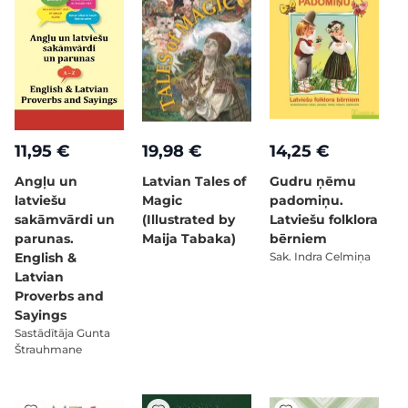
11,95 €
19,98 €
14,25 €
Angļu un
Latvian Tales of
Gudru ņēmu
latviešu
Magic
padomiņu.
sakāmvārdi un
(Illustrated by
Latviešu folklora
parunas.
Maija Tabaka)
bērniem
English &
Sak. Indra Celmiņa
Latvian
Proverbs and
Sayings
Sastādītāja Gunta
Štrauhmane