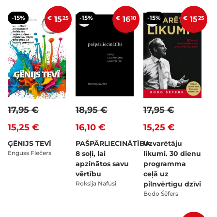
-15%
-15%
-15%
€
15
25
€
16
10
€
15
25
17,95 €
18,95 €
17,95 €
15,25 €
16,10 €
15,25 €
ĢĒNIJS TEVĪ
PAŠPĀRLIECINĀTĪBA.
Uzvarētāju
Enguss Flečers
8 soļi, lai
likumi. 30 dienu
apzinātos savu
programma
vērtību
ceļā uz
Roksija Nafusi
pilnvērtīgu dzīvi
Bodo Šēfers