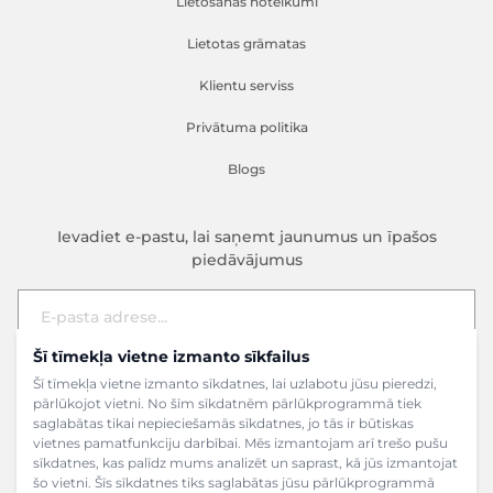
Lietošanas noteikumi
Lietotas grāmatas
Klientu serviss
Privātuma politika
Blogs
Ievadiet e-pastu, lai saņemt jaunumus un īpašos
piedāvājumus
Šī tīmekļa vietne izmanto sīkfailus
E-pasta adrese
Pieteikties
Šī tīmekļa vietne izmanto sīkdatnes, lai uzlabotu jūsu pieredzi,
pārlūkojot vietni. No šīm sīkdatnēm pārlūkprogrammā tiek
saglabātas tikai nepieciešamās sīkdatnes, jo tās ir būtiskas
vietnes pamatfunkciju darbībai. Mēs izmantojam arī trešo pušu
sīkdatnes, kas palīdz mums analizēt un saprast, kā jūs izmantojat
šo vietni. Šīs sīkdatnes tiks saglabātas jūsu pārlūkprogrammā