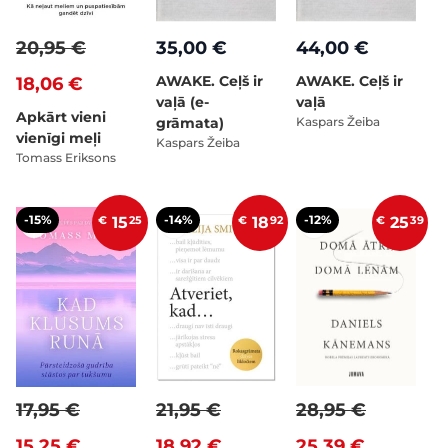
20,95 €
35,00 €
44,00 €
AWAKE. Ceļš ir
AWAKE. Ceļš ir
18,06 €
vaļā (e-
vaļā
Apkārt vieni
grāmata)
Kaspars Žeiba
vienīgi meļi
Kaspars Žeiba
Tomass Eriksons
-15%
-14%
-12%
€
15
25
€
18
92
€
25
39
17,95 €
21,95 €
28,95 €
15,25 €
18,92 €
25,39 €