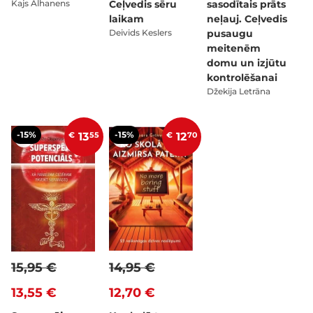
Kajs Alhanens
Ceļvedis sēru
sasodītais prāts
laikam
neļauj. Ceļvedis
Deivids Keslers
pusaugu
meitenēm
domu un izjūtu
kontrolēšanai
Džekija Letrāna
-15%
-15%
€
13
55
€
12
70
15,95 €
14,95 €
13,55 €
12,70 €