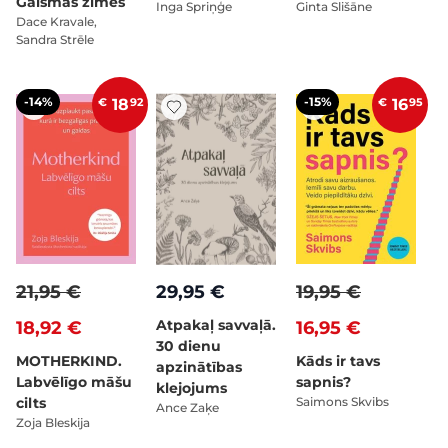
Gaismas zīmes
Inga Spriņģe
Ginta Slišāne
Dace Kravale,
Sandra Strēle
-14%
-15%
€
18
92
€
16
95
21,95 €
29,95 €
19,95 €
Atpakaļ savvaļā.
18,92 €
16,95 €
30 dienu
MOTHERKIND.
Kāds ir tavs
apzinātības
Labvēlīgo māšu
sapnis?
klejojums
cilts
Saimons Skvibs
Ance Zaķe
Zoja Bleskija