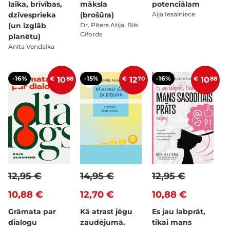
laika, brīvības,
māksla
potenciālam
dzīvesprieka
(brošūra)
Aija Iesalniece
(un izglāb
Dr. Pīters Atija, Bils
Gifords
planētu)
Anita Vendaika
-16%
-15%
-16%
€
10
88
€
12
70
€
10
88
12,95 €
14,95 €
12,95 €
10,88 €
12,70 €
10,88 €
Grāmata par
Kā atrast jēgu
Es jau labprāt,
dialogu
zaudējumā.
tikai mans