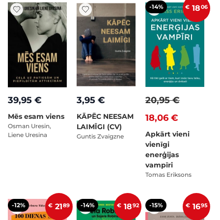
-14%
€
18
06
39,95 €
3,95 €
20,95 €
Mēs esam viens
KĀPĒC NEESAM
18,06 €
Osman Uresin,
LAIMĪGI (CV)
Apkārt vieni
Liene Uresina
Guntis Zvaigzne
vienīgi
enerģijas
vampīri
Tomas Eriksons
-12%
-14%
-15%
€
21
89
€
18
92
€
16
95