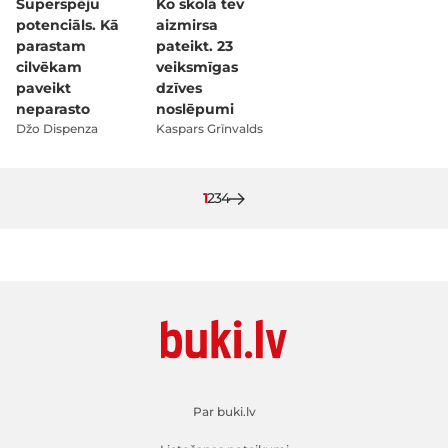
Superspēju
Ko skolā tev
potenciāls. Kā
aizmirsa
parastam
pateikt. 23
cilvēkam
veiksmīgas
paveikt
dzīves
neparasto
noslēpumi
Džo Dispenza
Kaspars Grīnvalds
Pašlaik lasāt lapu
Lapa
Lapa
Lapa
1
2
3
4
Par buki.lv