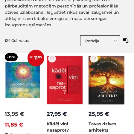
pārbaudītām metodēm personīgās un profesionālās
dzīves uzlabošanai. Iegūstiet rīkus savai izaugsmei un
atklājiet savu labāko versiju ar mūsu personīgās
izaugsmes grāmatām.
124
Grāmatas
-15%
€
11
85
13,95 €
27,95 €
25,95 €
Kādēļ viņi
Tavas dzīves
11,85 €
nesaprot?
arhitekts