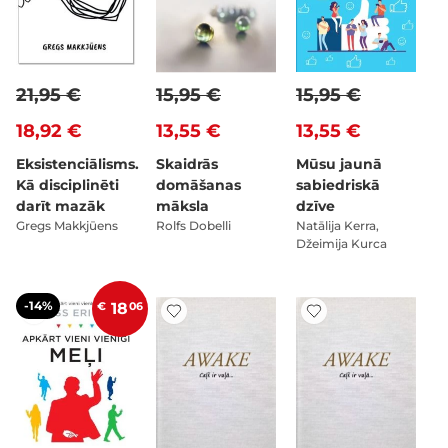
21,95 €
15,95 €
15,95 €
18,92 €
13,55 €
13,55 €
Eksistenciālisms.
Skaidrās
Mūsu jaunā
Kā disciplinēti
domāšanas
sabiedriskā
darīt mazāk
māksla
dzīve
Gregs Makkjūens
Rolfs Dobelli
Natālija Kerra,
Džeimija Kurca
-14%
€
18
06