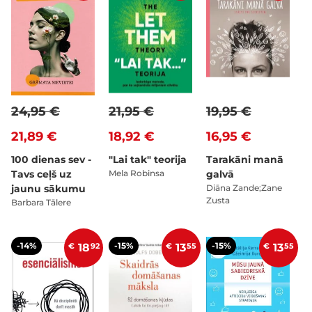
24,95 €
21,95 €
19,95 €
21,89 €
18,92 €
16,95 €
100 dienas sev -
"Lai tak" teorija
Tarakāni manā
Tavs ceļš uz
Mela Robinsa
galvā
jaunu sākumu
Diāna Zande;Zane
Zusta
Barbara Tālere
-14%
-15%
-15%
€
18
92
€
13
55
€
13
55