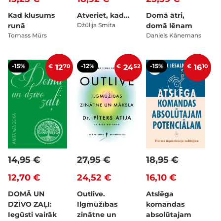
Kad klusums
Atveriet, kad...
Domā ātri,
runā
Džūlija Smita
domā lēnam
Tomass Mūrs
Daniels Kānemans
-15%
-12%
-15%
€
12
70
€
24
52
€
16
10
14,95 €
27,95 €
18,95 €
12,70 €
24,52 €
16,10 €
DOMĀ UN
Outlive.
Atslēga
DZĪVO ZAĻI:
Ilgmūžības
komandas
Iegūsti vairāk
zinātne un
absolūtajam