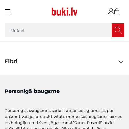
Skip to Content
Filtri
Personīgā izaugsme
Personīgās izaugsmes sadaļā atradīsiet grāmatas par
pašmotivāciju, produktivitāti, mērķu sasniegšanu, laimes
psiholoģiju un dzīves jēgas meklēšanu. Pasaulē atzīti
pašpalīdzības autori un vietējie psihologi dalās ar