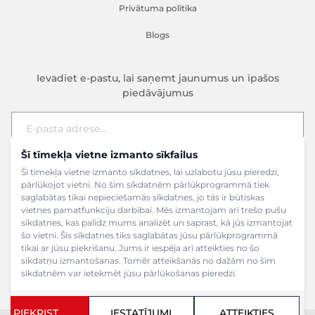
Privātuma politika
Blogs
Ievadiet e-pastu, lai saņemt jaunumus un īpašos
piedāvājumus
Šī tīmekļa vietne izmanto sīkfailus
E-pasta adrese
Pieteikties
Šī tīmekļa vietne izmanto sīkdatnes, lai uzlabotu jūsu pieredzi,
pārlūkojot vietni. No šīm sīkdatnēm pārlūkprogrammā tiek
saglabātas tikai nepieciešamās sīkdatnes, jo tās ir būtiskas
vietnes pamatfunkciju darbībai. Mēs izmantojam arī trešo pušu
sīkdatnes, kas palīdz mums analizēt un saprast, kā jūs izmantojat
šo vietni. Šīs sīkdatnes tiks saglabātas jūsu pārlūkprogrammā
tikai ar jūsu piekrišanu. Jums ir iespēja arī atteikties no šo
sīkdatņu izmantošanas. Tomēr atteikšanās no dažām no šīm
sīkdatnēm var ietekmēt jūsu pārlūkošanas pieredzi.
PIEKRIST
IESTATĪJUMI
ATTEIKTIES