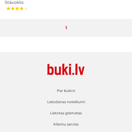
Stāvoklis:
Pašlaik lasāt lapu
1
Par buki.lv
Lietošanas noteikumi
Lietotas grāmatas
Klientu serviss