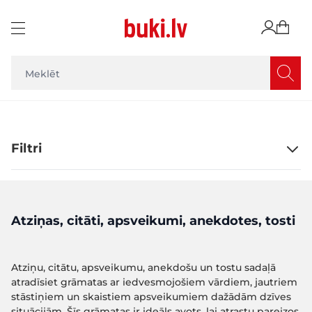
Skip to Content
Filtri
Atziņas, citāti, apsveikumi, anekdotes, tosti
Atziņu, citātu, apsveikumu, anekdošu un tostu sadaļā
atradīsiet grāmatas ar iedvesmojošiem vārdiem, jautriem
stāstiņiem un skaistiem apsveikumiem dažādām dzīves
situācijām. Šīs grāmatas ir ideāls avots, lai atrastu pareizos