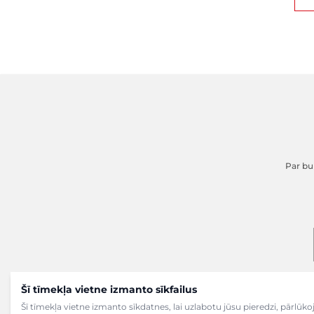
Par buk
Šī tīmekļa vietne izmanto sīkfailus
Šī tīmekļa vietne izmanto sīkdatnes, lai uzlabotu jūsu pieredzi, pārlū