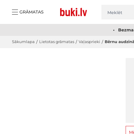
Skip to Content
GRĀMATAS
• Bezmak
Sākumlapa
/
Lietotas grāmatas
/
Vaļasprieki
/
Bērnu audzin
Mē