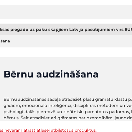
sas piegāde uz paku skapjiem Latvijā pasūtījumiem virs EUR
āšana
Bērnu audzināšana
Bērnu audzināšanas sadaļā atradīsiet plašu grāmatu klāstu p
gadiem, emocionālo inteliģenci, disciplīnas metodēm un vec
psihologi dalās pieredzē un zinātniski pamatotos padomos, k
bērnus. Šeit atradīsiet arī grāmatas par dzemdībām, jaund
s nevaram atrast atlasei atbilstošus produktus.