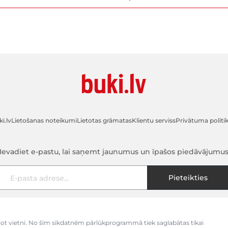
i.lv
Lietošanas noteikumi
Lietotas grāmatas
Klientu serviss
Privātuma politi
Ievadiet e-pastu, lai saņemt jaunumus un īpašos piedāvājumu
E-pasta adrese
Pieteikties
kojot vietni. No šīm sīkdatnēm pārlūkprogrammā tiek saglabātas tikai