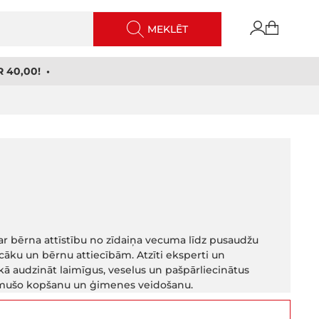
MEKLĒT
 40,00! •
ar bērna attīstību no zīdaiņa vecuma līdz pusaudžu
āku un bērnu attiecībām. Atzīti eksperti un
ā audzināt laimīgus, veselus un pašpārliecinātus
zimušo kopšanu un ģimenes veidošanu.